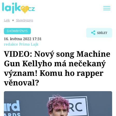
Lajk
■
Showbyznys
Trendy:
KARLOS VÉMOLA
ONLYFANS
SHOWBYZNYS
SDÍLET
SHOPAHOLICADEL
CLASH OF THE STARS
16. května 2022 17:31
redakce Prima Lajk
VIDEO: Nový song Machine
Gun Kellyho má nečekaný
Témata
význam! Komu ho rapper
Showbyznys
věnoval?
Youtubeři
Virály