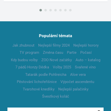
Populární témata
Jak zhubnout
Nejlepší filmy 2024
Nejlepší horory
TV program
Změna času
Partie
Počasí
Kdy budou volby
ZOO Nové začátky
Auto – katalog
7 pádů Honzy Dědka
Volby 2025
Svařené víno
Tatarák podle Pohlreicha
Aloe vera
Pěstování lichořeřišnice
Výpočet ascendentu
Tvarohové knedlíky
Nejlepší palačinky
Švestkový koláč