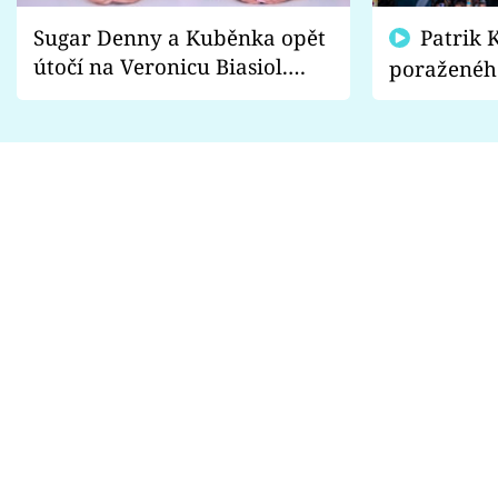
Sugar Denny a Kuběnka opět
Patrik Kincl se zastal
útočí na Veronicu Biasiol.
poraženéh
Proč je podle nich falešná a
fanoušci n
lže o své nevěře?