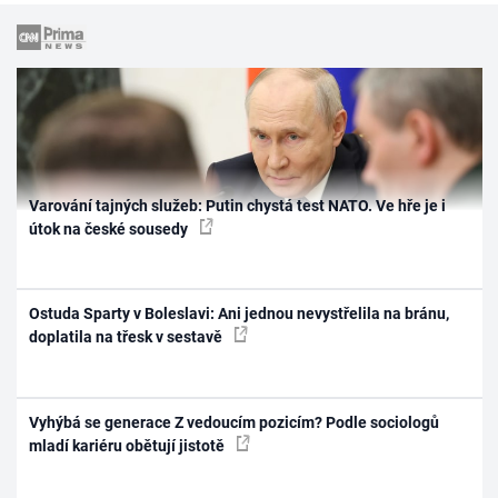
Varování tajných služeb: Putin chystá test NATO. Ve hře je i
útok na české sousedy
Ostuda Sparty v Boleslavi: Ani jednou nevystřelila na bránu,
doplatila na třesk v sestavě
Vyhýbá se generace Z vedoucím pozicím? Podle sociologů
mladí kariéru obětují jistotě