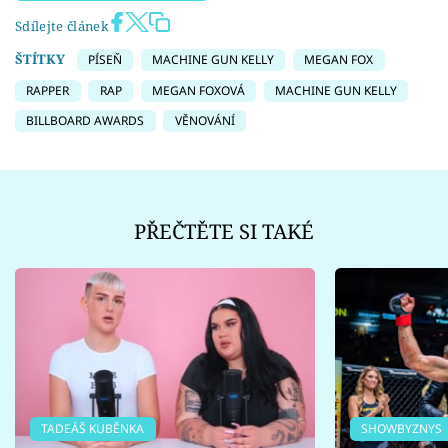
Sdílejte článek
ŠTÍTKY
PÍSEŇ
MACHINE GUN KELLY
MEGAN FOX
RAPPER
RAP
MEGAN FOXOVÁ
MACHINE GUN KELLY
BILLBOARD AWARDS
VĚNOVÁNÍ
PŘEČTĚTE SI TAKÉ
TADEÁŠ KUBĚNKA
SHOWBYZNYS