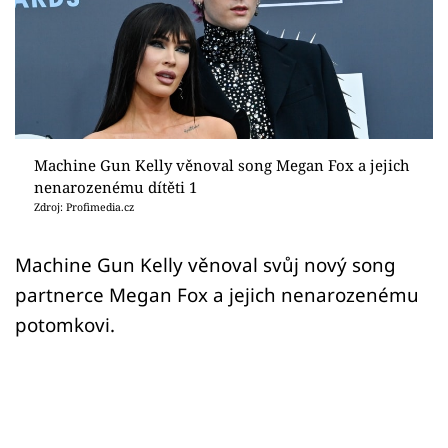
Sex a vztahy
Videa
Sledujte prima+
Přihlášení
Machine Gun Kelly věnoval song Megan Fox a jejich
nenarozenému dítěti 1
Zdroj: Profimedia.cz
Sledujte nás
Machine Gun Kelly věnoval svůj nový song
partnerce Megan Fox a jejich nenarozenému
potomkovi.