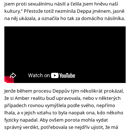
jsem proti sexuálnímu násilí a čelila jsem hněvu naší
kultury.“ Přestože totiž nezmínila Deppa jménem, jasně
na něj ukázala, a označila ho tak za domácího násilníka.
Jenže během procesu Deppův tým několikrát prokázal,
že si Amber realitu buď upravovala, nebo v některých
případech rovnou vymýšlela podle svého, nepřímo
lhala, a v jejich vztahu to byla naopak ona, kdo někoho
fyzicky napadal. Aby ovšem porota mohla vydat
správný verdikt, potřebovala se nejdřív ujistit, že má