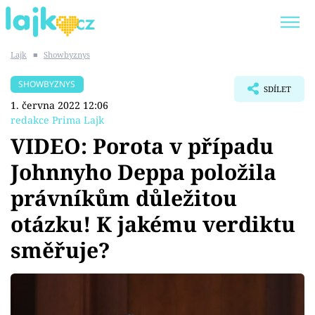
Lajk
■
Showbyznys
Trendy:
KARLOS VÉMOLA
ONLYFANS
SHOWBYZNYS
SDÍLET
SHOPAHOLICADEL
CLASH OF THE STARS
1. června 2022 12:06
redakce Prima Lajk
VIDEO: Porota v případu
Johnnyho Deppa položila
Témata
právníkům důležitou
Showbyznys
otázku! K jakému verdiktu
směřuje?
Youtubeři
Virály