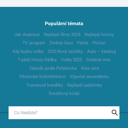
Populární témata
Jak zhubnout
Nejlepší filmy 2024
Nejlepší horory
TV program
Změna času
Partie
Počasí
Kdy budou volby
ZOO Nové začátky
Auto – katalog
7 pádů Honzy Dědka
Volby 2025
Svařené víno
Tatarák podle Pohlreicha
Aloe vera
Pěstování lichořeřišnice
Výpočet ascendentu
Tvarohové knedlíky
Nejlepší palačinky
Švestkový koláč