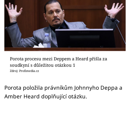
Sex a vztahy
Videa
Sledujte prima+
Přihlášení
Porota procesu mezi Deppem a Heard přišla za
soudkyní s důležitou otázkou 1
Sledujte nás
Zdroj: Profimedia.cz
Porota položila právníkům Johnnyho Deppa a
Amber Heard doplňující otázku.