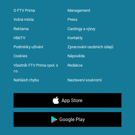
O FTV Prima
Management
Volná místa
Press
Reklama
Castingy a výzvy
HbbTV
Kontakty
Podmínky užívání
Zpracování osobních údajů
Cookies
Nápověda
Vlastník FTV Prima spol. s
Redakce
r.o.
Nahlásit chybu
Nastavení soukromí
App Store
Google Play