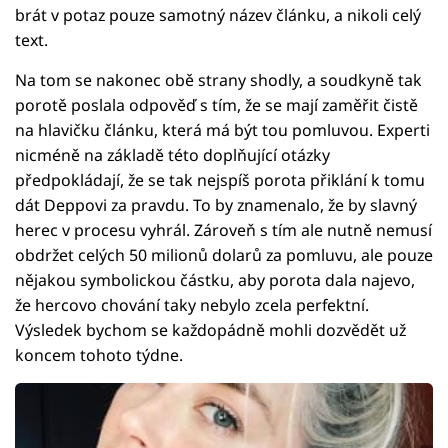
brát v potaz pouze samotný název článku, a nikoli celý
text.
Na tom se nakonec obě strany shodly, a soudkyně tak
porotě poslala odpověď s tím, že se mají zaměřit čistě
na hlavičku článku, která má být tou pomluvou. Experti
nicméně na základě této doplňující otázky
předpokládají, že se tak nejspíš porota přiklání k tomu
dát Deppovi za pravdu. To by znamenalo, že by slavný
herec v procesu vyhrál. Zároveň s tím ale nutně nemusí
obdržet celých 50 milionů dolarů za pomluvu, ale pouze
nějakou symbolickou částku, aby porota dala najevo,
že hercovo chování taky nebylo zcela perfektní.
Výsledek bychom se každopádně mohli dozvědět už
koncem tohoto týdne.