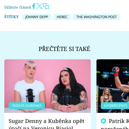
Sdílejte článek
ŠTÍTKY
JOHNNY DEPP
HEREC
THE WASHINGTON POST
PŘEČTĚTE SI TAKÉ
TADEÁŠ KUBĚNKA
SHOWBYZNYS
Sugar Denny a Kuběnka opět
Patrik Kincl se zastal
útočí na Veronicu Biasiol.
poraženéh