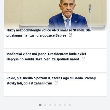
Nikdy nezpochybňujte voliče ANO, smál se Staněk. Dle
průzkumu mají za lídra opozice Babiše
Maďarská vláda má jasno: Prezidentem bude exšéf
Nejvyššího soudu Baka. Věří, že sjednotí národ
Peklo, píší média o požáru u jezera Lago di Garda. Prchají
stovky lidí, oblast zahalil dým