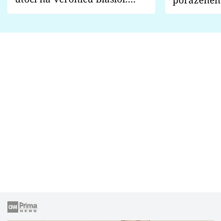
Proč je podle nich falešná a
fanoušci n
lže o své nevěře?