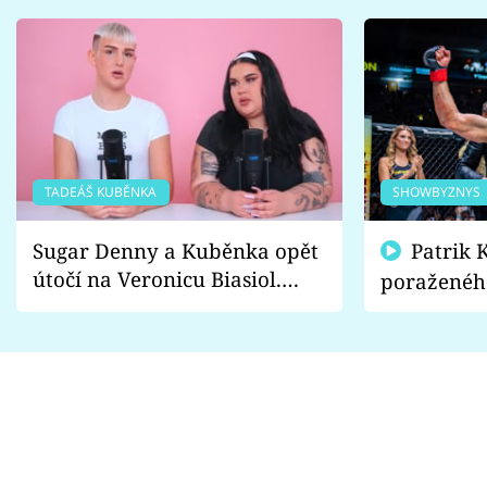
TADEÁŠ KUBĚNKA
SHOWBYZNYS
Sugar Denny a Kuběnka opět
Patrik Kincl se zastal
útočí na Veronicu Biasiol.
poraženéh
Proč je podle nich falešná a
fanoušci n
lže o své nevěře?