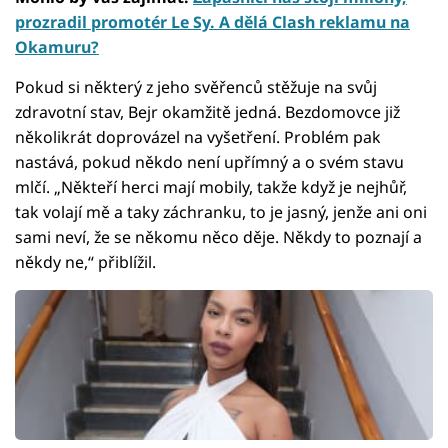
prozradil promotér Le Sy. A dělá Clash reklamu na
Okamuru?
Pokud si některý z jeho svěřenců stěžuje na svůj
zdravotní stav, Bejr okamžitě jedná. Bezdomovce již
několikrát doprovázel na vyšetření. Problém pak
nastává, pokud někdo není upřímný a o svém stavu
mlčí. „Někteří herci mají mobily, takže když je nejhůř,
tak volají mě a taky záchranku, to je jasný, jenže ani oni
sami neví, že se někomu něco děje. Někdy to poznají a
někdy ne,“ přiblížil.