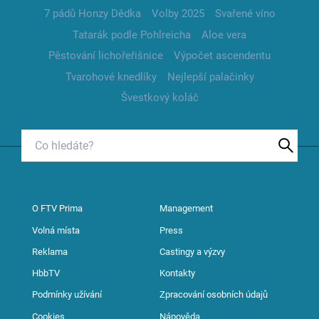
7 pádů Honzy Dědka
Volby 2025
Svařené víno
Tatarák podle Pohlreicha
Aloe vera
Pěstování lichořeřišnice
Výpočet ascendentu
Tvarohové knedlíky
Nejlepší palačinky
Švestkový koláč
O FTV Prima
Management
Volná místa
Press
Reklama
Castingy a výzvy
HbbTV
Kontakty
Podmínky užívání
Zpracování osobních údajů
Cookies
Nápověda