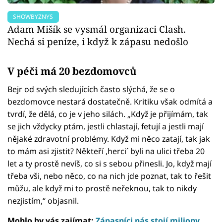
SHOWBYZNYS
Adam Mišík se vysmál organizaci Clash.
Nechá si peníze, i když k zápasu nedošlo
V péči má 20 bezdomovců
Bejr od svých sledujících často slýchá, že se o
bezdomovce nestará dostatečně. Kritiku však odmítá a
tvrdí, že dělá, co je v jeho silách. „Když je přijímám, tak
se jich vždycky ptám, jestli chlastají, fetují a jestli mají
nějaké zdravotní problémy. Když mi něco zatají, tak jak
to mám asi zjistit? Někteří ,herci´ byli na ulici třeba 20
let a ty prostě nevíš, co si s sebou přinesli. Jo, když mají
třeba vši, nebo něco, co na nich jde poznat, tak to řešit
můžu, ale když mi to prostě neřeknou, tak to nikdy
nezjistím,“ objasnil.
Mohlo by vás zajímat:
Zápasníci nás stojí miliony,