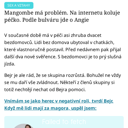
SEX A VZTAHY
Mangombe má problém. Na internetu koluje
péčko. Podle bulváru jde o Angie
V současné době má v péči asi zhruba dvacet
bezdomovců. Lidi bez domova ubytoval v chatkách,
které vlastnoručně postavil. Před nedávnem pak přijal
další dva nové svěřence. S bezdomovci je to prý slušná
jízda.
Bejr je ale rád, že se skupina rozrůstá. Bohužel ne vždy
se mu daří vše zvládnout. Někteří z členů skupiny si
totiž nechtějí nechat od Bejra pomoci.
Vnímám se jako herec v negativní roli, tvrdí Bejr.
Když mě lidi mají za magora, uspěl jsem:
Failed to fetch