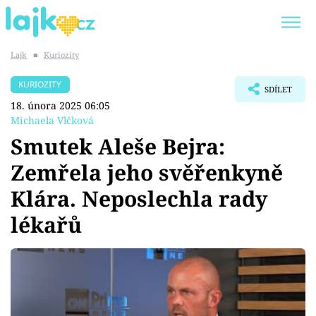
Lajk
■
Kuriozity
Trendy:
KARLOS VÉMOLA
ONLYFANS
KURIOZITY
SDÍLET
SHOPAHOLICADEL
CLASH OF THE STARS
18. února 2025 06:05
Michaela Vlčková
Smutek Aleše Bejra:
Zemřela jeho svěřenkyně
Témata
Klára. Neposlechla rady
Showbyznys
lékařů
Youtubeři
Virály