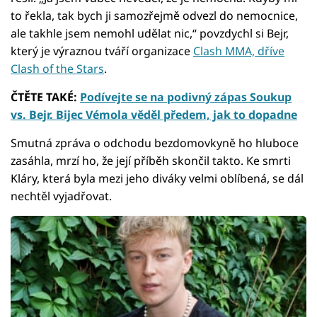
to řekla, tak bych ji samozřejmě odvezl do nemocnice,
ale takhle jsem nemohl udělat nic,“ povzdychl si Bejr,
který je výraznou tváří organizace
Clash MMA, dříve
Clash of the Stars
.
ČTĚTE TAKÉ:
Podívejte se na podivný zápas Soukup
vs. Bejr. Bijec Vémola věděl předem, jak to dopadne
Smutná zpráva o odchodu bezdomovkyně ho hluboce
zasáhla, mrzí ho, že její příběh skončil takto. Ke smrti
Kláry, která byla mezi jeho diváky velmi oblíbená, se dál
nechtěl vyjadřovat.