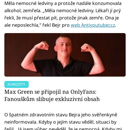
Měla nemocné ledviny a protože nadále konzumovala
alkohol, zemřela. „Měla nemocné ledviny. Lékaři jí prý
řekli, že musí přestat pít, protože jinak zemře. Ona je
ale neposlechla,“ řekl Bejr pro
web Antiyoutuber.cz
.
KURIOZITY
Max Green se připojil na OnlyFans:
Fanouškům slibuje exkluzivní obsah
O špatném zdravotním stavu Bejra jeho svěřenkyně
neinformovala. Kdyby o jejím stavu věděl, situaci by
řešil. „Já jsem vůbec nevěděl, že je nemocná. Kdyby mi