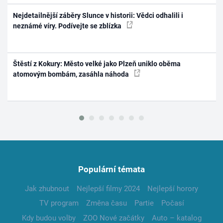
Nejdetailnější záběry Slunce v historii: Vědci odhalili i
neznámé víry. Podívejte se zblízka
Štěstí z Kokury: Město velké jako Plzeň uniklo oběma
atomovým bombám, zasáhla náhoda
Populární témata
Jak zhubnout
Nejlepší filmy 2024
Nejlepší horory
TV program
Změna času
Partie
Počasí
Kdy budou volby
ZOO Nové začátky
Auto – katalog