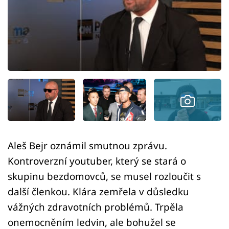
Sex a vztahy
Videa
Sledujte prima+
Přihlášení
Sledujte nás
Aleš Bejr oznámil smutnou zprávu.
Kontroverzní youtuber, který se stará o
skupinu bezdomovců, se musel rozloučit s
další členkou. Klára zemřela v důsledku
vážných zdravotních problémů. Trpěla
onemocněním ledvin, ale bohužel se