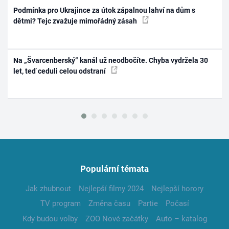
Podmínka pro Ukrajince za útok zápalnou lahví na dům s
dětmi? Tejc zvažuje mimořádný zásah
Na „Švarcenberský“ kanál už neodbočíte. Chyba vydržela 30
let, teď ceduli celou odstraní
Populární témata
Jak zhubnout
Nejlepší filmy 2024
Nejlepší horory
TV program
Změna času
Partie
Počasí
Kdy budou volby
ZOO Nové začátky
Auto – katalog