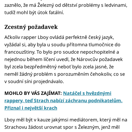
zaznělo, že má Železný od dětství problémy s ledvinami,
tudíž mohl být útok fatální.
Zcestný požadavek
Ačkoliv rapper Lboy ovládá perfektně český jazyk,
vyžádal si, aby byla u soudu přítomna tlumočnice do
francouzštiny. To bylo pro soudce nepochopitelné a
nejednou během líčení uvedl, že Nárovcův požadavek
byl zcela bezpředmětný neboť bylo zcela jasné, že
neměl žádný problém s porozuměním čehokoliv, co se
v soudní síni projednávalo.
MOHLO BY VÁS ZAJÍMAT:
Natáčel s hvězdnými
rappery, teď Strach nabízí záchranu podnikatelům.
Přiznal i největší krach
Lboy měl být v kauze jakýmsi mediátorem, který měl na
Strachovu žádost urovnat spor s Železným, jenž měl