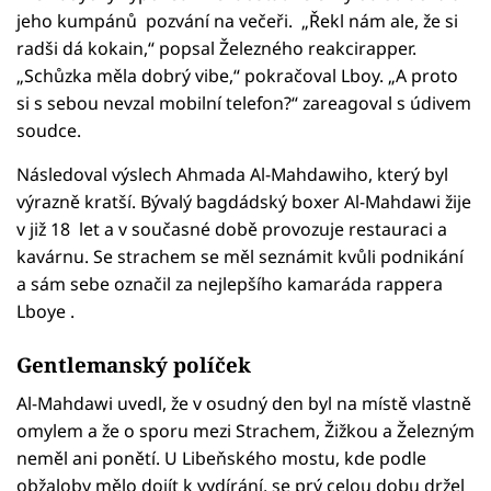
jeho kumpánů pozvání na večeři. „Řekl nám ale, že si
radši dá kokain,“ popsal Železného reakcirapper.
„Schůzka měla dobrý vibe,“ pokračoval Lboy. „A proto
si s sebou nevzal mobilní telefon?“ zareagoval s údivem
soudce.
Následoval výslech Ahmada Al-Mahdawiho, který byl
výrazně kratší. Bývalý bagdádský boxer Al-Mahdawi žije
v již 18 let a v současné době provozuje restauraci a
kavárnu. Se strachem se měl seznámit kvůli podnikání
a sám sebe označil za nejlepšího kamaráda rappera
Lboye .
Gentlemanský políček
Al-Mahdawi uvedl, že v osudný den byl na místě vlastně
omylem a že o sporu mezi Strachem, Žižkou a Železným
neměl ani ponětí. U Libeňského mostu, kde podle
obžaloby mělo dojít k vydírání, se prý celou dobu držel