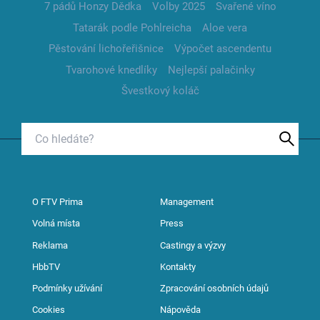
7 pádů Honzy Dědka
Volby 2025
Svařené víno
Tatarák podle Pohlreicha
Aloe vera
Pěstování lichořeřišnice
Výpočet ascendentu
Tvarohové knedlíky
Nejlepší palačinky
Švestkový koláč
O FTV Prima
Management
Volná místa
Press
Reklama
Castingy a výzvy
HbbTV
Kontakty
Podmínky užívání
Zpracování osobních údajů
Cookies
Nápověda