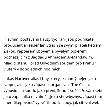
Hlavními postavami kauzy vydírání jsou podnikatel,
producent a režisér Jan Strach se svými přáteli Petrem
Žižkou, rapperem Lboyem a bývalým boxerem
pocházejícím z Bagdádu Ahmadem Al-Mahdawim.
Mladíci stanuli před Obvodním soudem pro Prahu 1
v úterý v dopoledních hodinách.
Lukas Nárovec alias Lboy, který je známý nejen jako
rapper, ale i jako zápasník organizace The Clash,
vypovídal u soudu jako první. Soudci sdělil, že sám sebe
jako zápasníka nevnímá. „Je to showbyznys, zápasí tam
i hendikepovaní,“ vysvětil soudci Lboy, jak citoval web