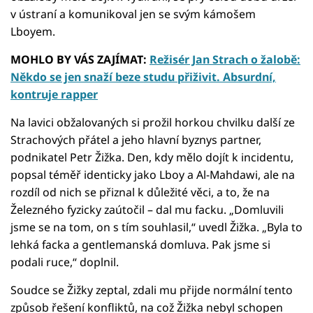
v ústraní a komunikoval jen se svým kámošem
Lboyem.
MOHLO BY VÁS ZAJÍMAT:
Režisér Jan Strach o žalobě:
Někdo se jen snaží beze studu přiživit. Absurdní,
kontruje rapper
Na lavici obžalovaných si prožil horkou chvilku další ze
Strachových přátel a jeho hlavní byznys partner,
podnikatel Petr Žižka. Den, kdy mělo dojít k incidentu,
popsal téměř identicky jako Lboy a Al-Mahdawi, ale na
rozdíl od nich se přiznal k důležité věci, a to, že na
Železného fyzicky zaútočil – dal mu facku. „Domluvili
jsme se na tom, on s tím souhlasil,“ uvedl Žižka. „Byla to
lehká facka a gentlemanská domluva. Pak jsme si
podali ruce,“ doplnil.
Soudce se Žižky zeptal, zdali mu přijde normální tento
způsob řešení konfliktů, na což Žižka nebyl schopen