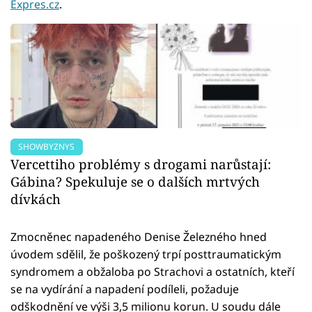
Expres.cz
.
SHOWBYZNYS
Vercettiho problémy s drogami narůstají:
Gábina? Spekuluje se o dalších mrtvých
dívkách
Zmocněnec napadeného Denise Železného hned
úvodem sdělil, že poškozený trpí posttraumatickým
syndromem a obžaloba po Strachovi a ostatních, kteří
se na vydírání a napadení podíleli, požaduje
odškodnění ve výši 3,5 milionu korun. U soudu dále