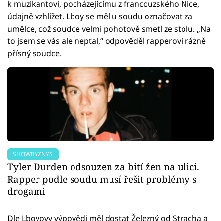
k muzikantovi, pocházejícímu z francouzského Nice,
údajně vzhlížet. Lboy se měl u soudu označovat za
umělce, což soudce velmi pohotově smetl ze stolu. „Na
to jsem se vás ale neptal,“ odpověděl rapperovi rázně
přísný soudce.
SHOWBYZNYS
Tyler Durden odsouzen za bití žen na ulici.
Rapper podle soudu musí řešit problémy s
drogami
Dle Lboyovy výpovědi měl dostat Železný od Stracha a