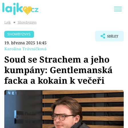
Lajk
■
Showbyznys
Trendy:
KARLOS VÉMOLA
ONLYFANS
SHOWBYZNYS
SDÍLET
SHOPAHOLICADEL
CLASH OF THE STARS
19. března 2025 14:45
Karolína Trávníčková
Soud se Strachem a jeho
kumpány: Gentlemanská
Témata
facka a kokain k večeři
Showbyznys
Youtubeři
Virály