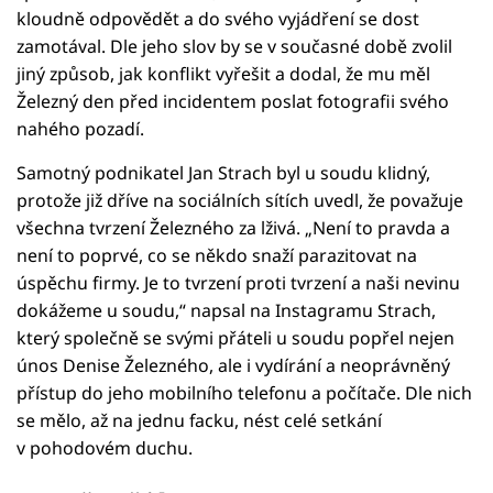
kloudně odpovědět a do svého vyjádření se dost
zamotával. Dle jeho slov by se v současné době zvolil
jiný způsob, jak konflikt vyřešit a dodal, že mu měl
Železný den před incidentem poslat fotografii svého
nahého pozadí.
Samotný podnikatel Jan Strach byl u soudu klidný,
protože již dříve na sociálních sítích uvedl, že považuje
všechna tvrzení Železného za lživá. „Není to pravda a
není to poprvé, co se někdo snaží parazitovat na
úspěchu firmy. Je to tvrzení proti tvrzení a naši nevinu
dokážeme u soudu,“ napsal na Instagramu Strach,
který společně se svými přáteli u soudu popřel nejen
únos Denise Železného, ale i vydírání a neoprávněný
přístup do jeho mobilního telefonu a počítače. Dle nich
se mělo, až na jednu facku, nést celé setkání
v pohodovém duchu.