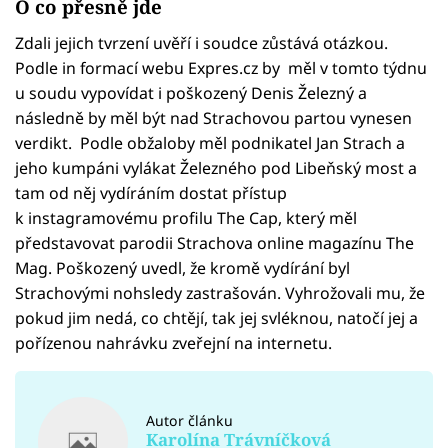
O co přesně jde
Zdali jejich tvrzení uvěří i soudce zůstává otázkou.
Podle in formací webu Expres.cz by měl v tomto týdnu
u soudu vypovídat i poškozený Denis Železný a
následně by měl být nad Strachovou partou vynesen
verdikt. Podle obžaloby měl podnikatel Jan Strach a
jeho kumpáni vylákat Železného pod Libeňský most a
tam od něj vydíráním dostat přístup
k instagramovému profilu The Cap, který měl
představovat parodii Strachova online magazínu The
Mag. Poškozený uvedl, že kromě vydírání byl
Strachovými nohsledy zastrašován. Vyhrožovali mu, že
pokud jim nedá, co chtějí, tak jej svléknou, natočí jej a
pořízenou nahrávku zveřejní na internetu.
Autor článku
Karolína Trávníčková