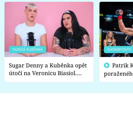
TADEÁŠ KUBĚNKA
SHOWBYZNYS
Sugar Denny a Kuběnka opět
Patrik Kincl se zastal
útočí na Veronicu Biasiol.
poraženéh
Proč je podle nich falešná a
fanoušci n
lže o své nevěře?