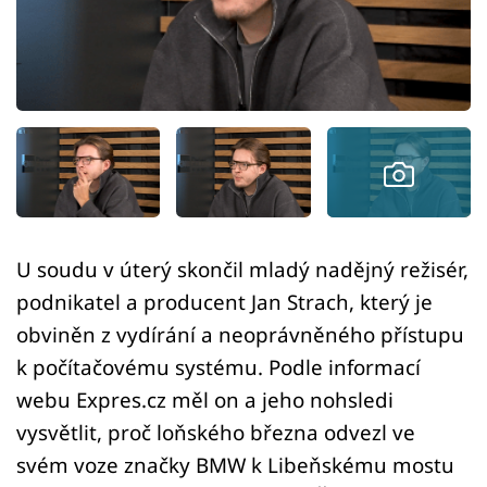
Sex a vztahy
Videa
Sledujte prima+
Přihlášení
Sledujte nás
U soudu v úterý skončil mladý nadějný režisér,
podnikatel a producent Jan Strach, který je
obviněn z vydírání a neoprávněného přístupu
k počítačovému systému. Podle informací
webu Expres.cz měl on a jeho nohsledi
vysvětlit, proč loňského března odvezl ve
svém voze značky BMW k Libeňskému mostu