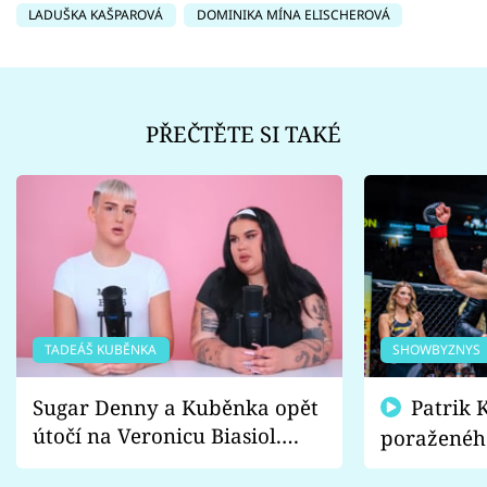
LADUŠKA KAŠPAROVÁ
DOMINIKA MÍNA ELISCHEROVÁ
PŘEČTĚTE SI TAKÉ
TADEÁŠ KUBĚNKA
SHOWBYZNYS
Sugar Denny a Kuběnka opět
Patrik Kincl se zastal
útočí na Veronicu Biasiol.
poraženéh
Proč je podle nich falešná a
fanoušci n