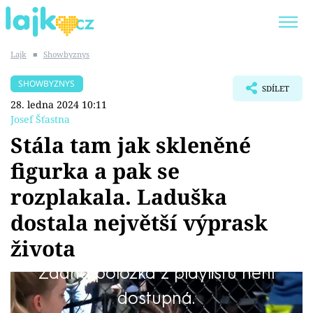
Lajk
■
Showbyznys
Trendy:
KARLOS VÉMOLA
ONLYFANS
SHOWBYZNYS
SDÍLET
SHOPAHOLICADEL
CLASH OF THE STARS
28. ledna 2024 10:11
Josef Šťastna
Stála tam jak skleněné
figurka a pak se
Témata
rozplakala. Laduška
Showbyznys
dostala největší výprask
života
Youtubeři
Žádná položka z playlistu není
Virály
Laduška Kašparová slibovala, že se svou
dostupná.