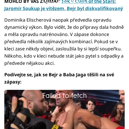
MOHLO BY VÁS ZAJÍMAT:
Šok v Clash of the Stars:
Failed to fetch
Jaromír Soukup je vítězem, Bejr byl diskvalifikovaný
Dominika Elischerová naopak předvedla opravdu
dynamický výkon. Bylo vidět, že do přípravy dala hodně
a měla opravdu natrénováno. V zápase dokonce
předvedla několik zajímavých kombinací. Pokud se v
kleci zase někdy objeví, zasloužila by si lepší soupeřku.
Někoho, kdo v kleci nebude stát jako pytel s odpadky a
předvede nějakou akci.
Podívejte se, jak se Bejr a Baba Jaga těšili na své
zápasy:
Failed to fetch