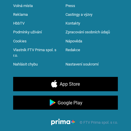
Volná místa
Press
Reklama
Castingy a výzvy
HbbTV
Kontakty
Podmínky užívání
Zpracování osobních údajů
Cookies
Nápověda
Vlastník FTV Prima spol. s
Redakce
r.o.
Nahlásit chybu
Nastavení soukromí
App Store
Google Play
© FTV Prima spol. s r.o.