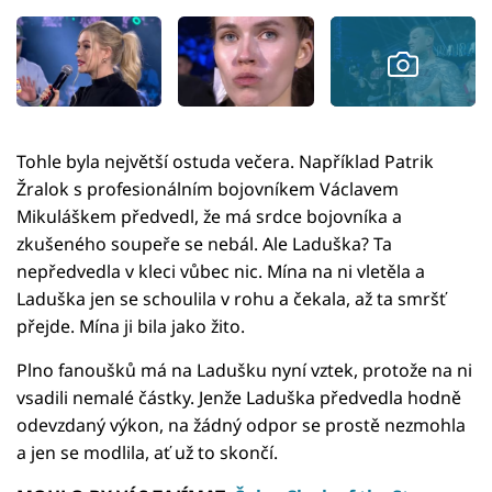
Tohle byla největší ostuda večera. Například Patrik
Žralok s profesionálním bojovníkem Václavem
Mikuláškem předvedl, že má srdce bojovníka a
zkušeného soupeře se nebál. Ale Laduška? Ta
nepředvedla v kleci vůbec nic. Mína na ni vletěla a
Laduška jen se schoulila v rohu a čekala, až ta smršť
přejde. Mína ji bila jako žito.
Plno fanoušků má na Ladušku nyní vztek, protože na ni
vsadili nemalé částky. Jenže Laduška předvedla hodně
odevzdaný výkon, na žádný odpor se prostě nezmohla
a jen se modlila, ať už to skončí.