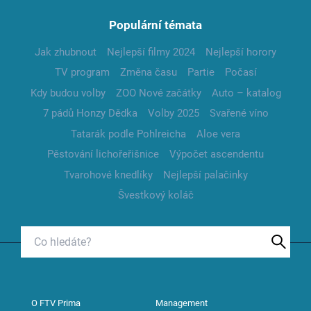
Populární témata
Jak zhubnout
Nejlepší filmy 2024
Nejlepší horory
TV program
Změna času
Partie
Počasí
Kdy budou volby
ZOO Nové začátky
Auto – katalog
7 pádů Honzy Dědka
Volby 2025
Svařené víno
Tatarák podle Pohlreicha
Aloe vera
Pěstování lichořeřišnice
Výpočet ascendentu
Tvarohové knedlíky
Nejlepší palačinky
Švestkový koláč
O FTV Prima
Management