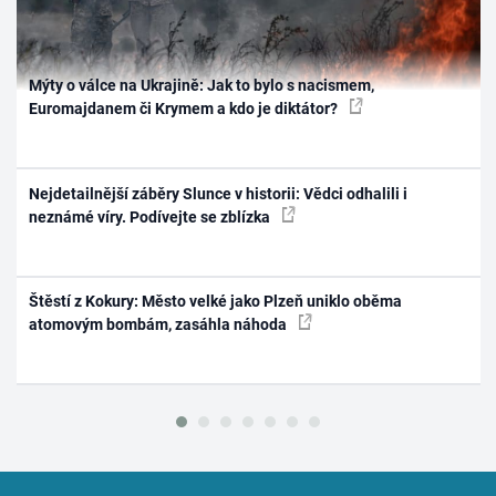
Mýty o válce na Ukrajině: Jak to bylo s nacismem,
Euromajdanem či Krymem a kdo je diktátor?
Nejdetailnější záběry Slunce v historii: Vědci odhalili i
neznámé víry. Podívejte se zblízka
Štěstí z Kokury: Město velké jako Plzeň uniklo oběma
atomovým bombám, zasáhla náhoda