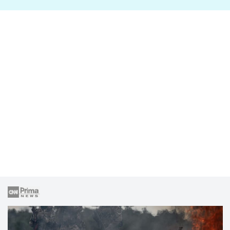
lže o své nevěře?