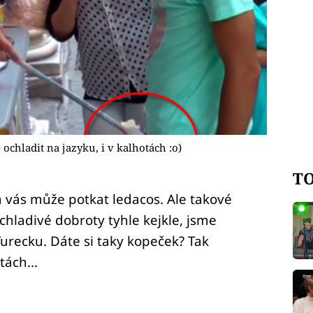
chladit na jazyku, i v kalhotách :o)
TO
 vás může potkat ledacos. Ale takové
chladivé dobroty tyhle kejkle, jsme
 Turecku. Dáte si taky kopeček? Tak
tách...