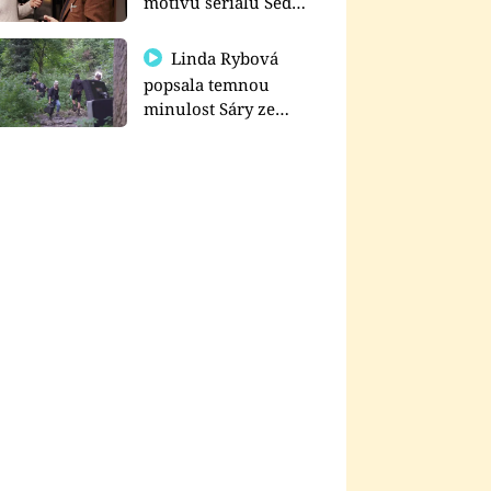
motivu seriálu Sedm
schodů k moci
Linda Rybová
popsala temnou
minulost Sáry ze
seriálu Zákony vlka