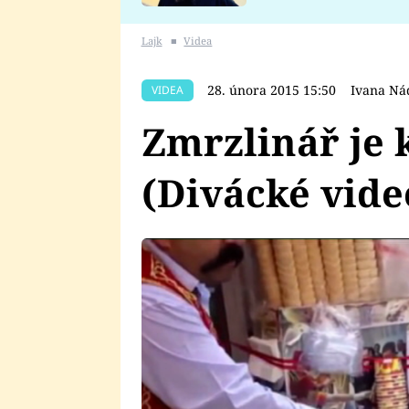
se v Plzni stalo
Lajk
■
Videa
28. února 2015 15:50
Ivana Ná
VIDEA
Zmrzlinář je 
(Divácké vide