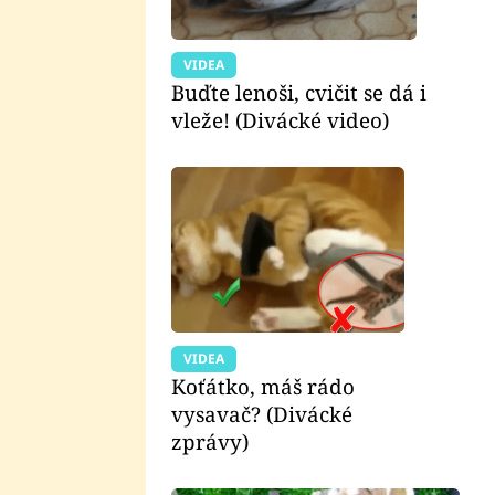
VIDEA
Buďte lenoši, cvičit se dá i
vleže! (Divácké video)
VIDEA
Koťátko, máš rádo
vysavač? (Divácké
zprávy)