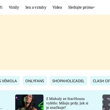
ři
Virály
Sex a vztahy
Videa
Sledujte prima+
Showbyznys
Extrém
VIRÁLY
KURIOZITY
VIDEA
KVÍZY
S VÉMOLA
ONLYFANS
SHOPAHOLICADEL
CLASH OF
Z Mishaly ze StarHousu
vylétlo: Miluju prdy. Jak si
co
je značkuje?