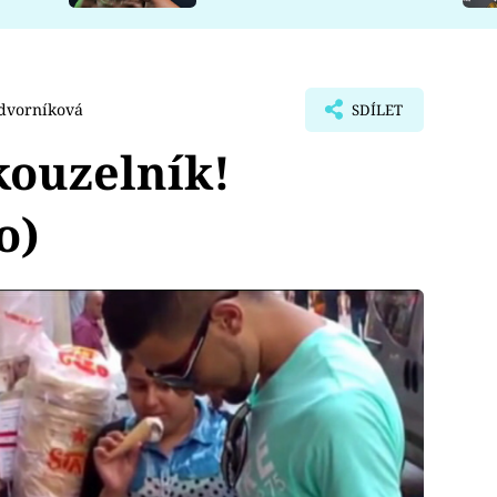
dvorníková
SDÍLET
kouzelník!
o)