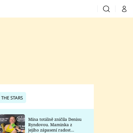
Vyhledávání
Můj 
Prima+
CNN Prima News
Prima Fresh
Prima Living
Prima Zoom
 THE STARS
Prima Lajk
Mína totálně zničila Denisu
Ryndovou. Maminka z
Sledujte nás
jejího zápasení radost