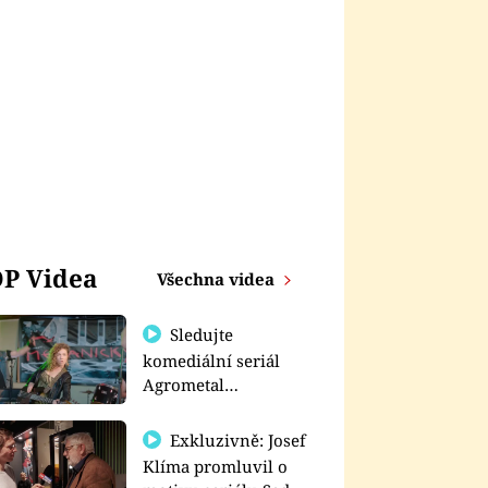
P Videa
Všechna videa
Sledujte
komediální seriál
Agrometal
exkluzivně na
prima+
Exkluzivně: Josef
Klíma promluvil o