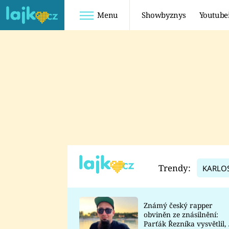
Menu
Showbyznys
Youtube
Youtuberky
Youtubeři
SHOPAHOLICADEL
FATTYPILLOW
ANNA ŠULC
FREESCOOT
SUGAR DENNY
ADAM KAJUMI
LADUŠKA
TADEÁŠ KUBĚNKA
DOMINIKA
DATEL
Trendy:
KARLO
MYSLIVCOVÁ
Známý český rapper
obviněn ze znásilnění:
Parťák Řezníka vysvětlil, 