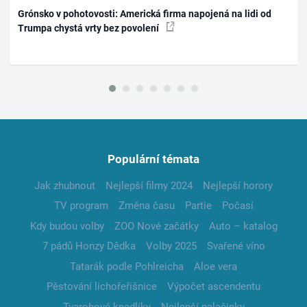
Grónsko v pohotovosti: Americká firma napojená na lidi od
Trumpa chystá vrty bez povolení
Populární témata
Jak zhubnout
Nejlepší filmy 2024
Nejlepší horory
TV program
Změna času
Partie
Počasí
Kdy budou volby
ZOO Nové začátky
Auto – katalog
7 pádů Honzy Dědka
Volby 2025
Svařené víno
Tatarák podle Pohlreicha
Aloe vera
Pěstování lichořeřišnice
Výpočet ascendentu
Tvarohové knedlíky
Nejlepší palačinky