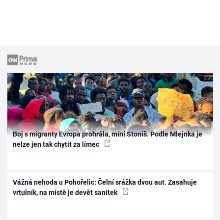
Boj s migranty Evropa prohrála, míní Stoniš. Podle Mlejnka je
nelze jen tak chytit za límec
Vážná nehoda u Pohořelic: Čelní srážka dvou aut. Zasahuje
vrtulník, na místě je devět sanitek