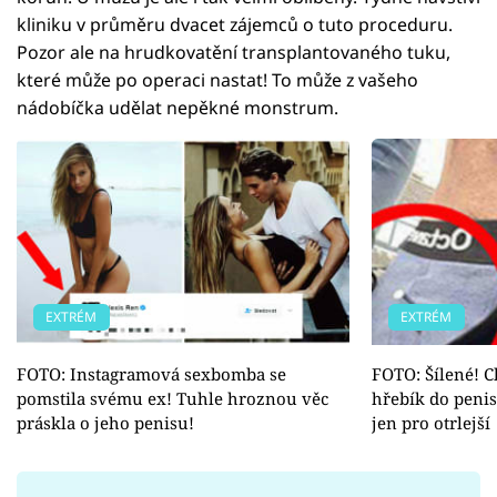
kliniku v průměru dvacet zájemců o tuto proceduru.
Pozor ale na hrudkovatění transplantovaného tuku,
které může po operaci nastat! To může z vašeho
nádobíčka udělat nepěkné monstrum.
EXTRÉM
EXTRÉM
FOTO: Instagramová sexbomba se
FOTO: Šílené! C
pomstila svému ex! Tuhle hroznou věc
hřebík do penis
práskla o jeho penisu!
jen pro otrlejší