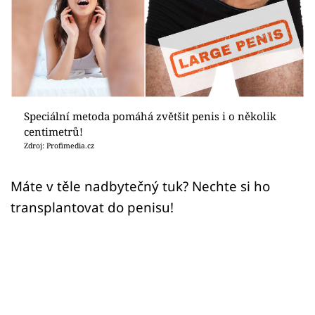
Sex a vztahy
Videa
Sledujte prima+
Přihlášení
Speciální metoda pomáhá zvětšit penis i o několik
centimetrů!
Zdroj: Profimedia.cz
Sledujte nás
Máte v těle nadbytečný tuk? Nechte si ho
transplantovat do penisu!