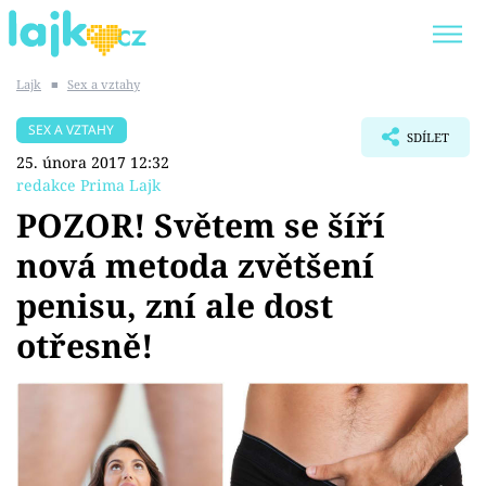
Lajk
■
Sex a vztahy
Trendy:
KARLOS VÉMOLA
ONLYFANS
SEX A VZTAHY
SDÍLET
SHOPAHOLICADEL
CLASH OF THE STARS
25. února 2017 12:32
redakce Prima Lajk
POZOR! Světem se šíří
nová metoda zvětšení
Témata
penisu, zní ale dost
Showbyznys
otřesně!
Youtubeři
Virály