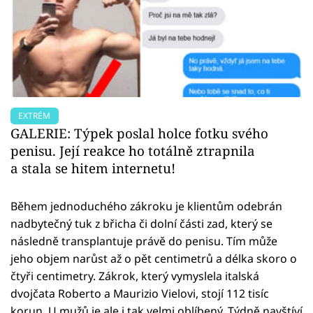
EXTRÉM
GALERIE: Týpek poslal holce fotku svého
penisu. Její reakce ho totálně ztrapnila
a stala se hitem internetu!
Během jednoduchého zákroku je klientům odebrán
nadbytečný tuk z břicha či dolní části zad, který se
následně transplantuje právě do penisu. Tím může
jeho objem narůst až o pět centimetrů a délka skoro o
čtyři centimetry. Zákrok, který vymyslela italská
dvojčata Roberto a Maurizio Vielovi, stojí 112 tisíc
korun. U mužů je ale i tak velmi oblíbený. Týdně navštíví