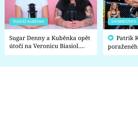
TADEÁŠ KUBĚNKA
SHOWBYZNYS
Sugar Denny a Kuběnka opět
Patrik Kincl se zastal
útočí na Veronicu Biasiol.
poraženéh
Proč je podle nich falešná a
fanoušci n
lže o své nevěře?