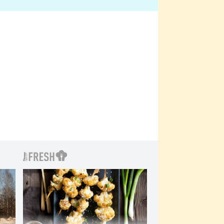
bylo drsnější než hanba
 Kinclem?
filmy?