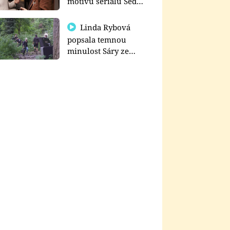
motivu seriálu Sedm
schodů k moci
Linda Rybová
popsala temnou
minulost Sáry ze
seriálu Zákony vlka