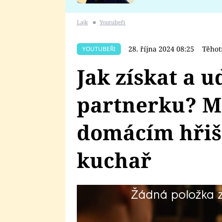
se v Plzni stalo
Lajk
■
Youtubeři
28. října 2024 08:25
Těhot
YOUTUBEŘI
Jak získat a u
partnerku? Mu
domácím hřišt
kuchař
Žádná položka z 
Partnerskou poradnu profesora Pe
Těhotnej kuchař během druhé vl