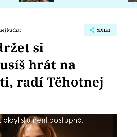
nej kuchař
SDÍLET
držet si
síš hrát na
i, radí Těhotnej
playlistu není dostupná.
tra Piczy vytvořil influencer
ny pandemie covidu. Vzniklo tak