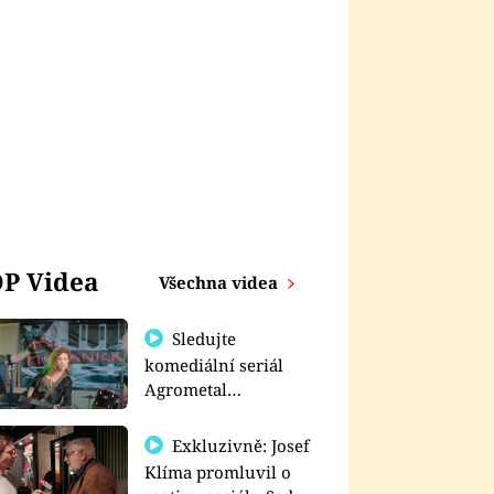
P Videa
Všechna videa
Sledujte
komediální seriál
Agrometal
exkluzivně na
prima+
Exkluzivně: Josef
Klíma promluvil o