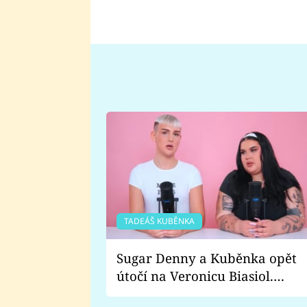
TADEÁŠ KUBĚNKA
Sugar Denny a Kuběnka opět
útočí na Veronicu Biasiol.
Proč je podle nich falešná a