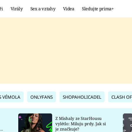
ři
Virály
Sex a vztahy
Videa
Sledujte prima+
Showbyznys
Extrém
VIRÁLY
KURIOZITY
VIDEA
KVÍZY
S VÉMOLA
ONLYFANS
SHOPAHOLICADEL
CLASH OF
Z Mishaly ze StarHousu
vylétlo: Miluju prdy. Jak si
co
je značkuje?