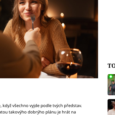
vtipně popisují partnerské problémy.
dění a radí, jak sbalit partnerku.
TO
e, když všechno vyjde podle tvých představ.
tatou takovýho dobrýho plánu je hrát na