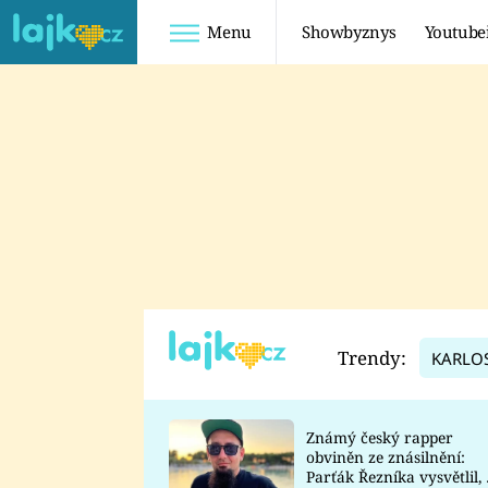
Menu
Showbyznys
Youtube
Youtuberky
Youtubeři
SHOPAHOLICADEL
FATTYPILLOW
ANNA ŠULC
FREESCOOT
SUGAR DENNY
ADAM KAJUMI
LADUŠKA
TADEÁŠ KUBĚNKA
DOMINIKA
DATEL
Trendy:
KARLO
MYSLIVCOVÁ
Známý český rapper
obviněn ze znásilnění:
Parťák Řezníka vysvětlil, 