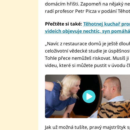
domácím hřišti. Zapomeň na nějaký neutr
radí profesor Petr Picza v podání Těh
Přečtěte si také:
Těhotnej kuchař pro
videích objevuje nechtíc, syn pomáh
„Navíc z restaurace domů je ještě dlo
celoživotní vědecké studie je úspěšno
Tohle přece nemůžeš riskovat. Musíš ji
videu, které si můžete pustit v úvodu č
Jak už možná tušíte, pravý majstrštyk 