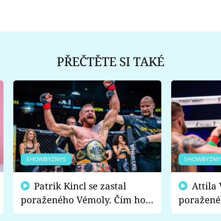
PŘEČTĚTE SI TAKÉ
SHOWBYZNYS
SHOWBYZNY
Patrik Kincl se zastal
Attila Végh podpořil
poraženého Vémoly. Čím ho
poražené
fanoušci naštvali?
chce radě