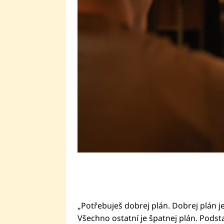
několik videí „ze života“, které 
Pusťte si díl, který se věnuje ran
„Potřebuješ dobrej plán. Dobrej plán j
Všechno ostatní je špatnej plán. Pods