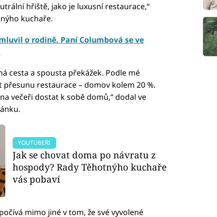
ální hřiště, jako je luxusní restaurace,“
otnýho kuchaře.
mluvil o rodině. Paní Columbová se ve
á
uhá cesta a spousta překážek. Podle mé
st přesunu restaurace – domov kolem 20 %.
 na večeři dostat k sobě domů,“ dodal ve
lánku.
YOUTUBEŘI
Jak se chovat doma po návratu z
hospody? Rady Těhotnýho kuchaře
vás pobaví
spočívá mimo jiné v tom, že své vyvolené