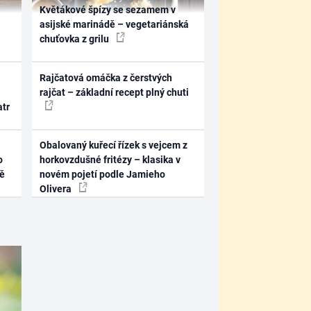
Květákové špízy se sezamem v
asijské marinádě – vegetariánská
chuťovka z grilu
Rajčatová omáčka z čerstvých
rajčat – základní recept plný chuti
atr
Obalovaný kuřecí řízek s vejcem z
o
horkovzdušné fritézy – klasika v
ně
novém pojetí podle Jamieho
Olivera