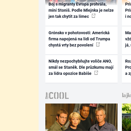
Boj s migranty Evropa prohrála,
Pri
míní Stoniš. Podle Mlejnka je nelze
Pri
jen tak chytit za límec
i n
Grónsko v pohotovosti: Americká
Ma
firma napojená na lidi od Trumpa
vž
chystá vrty bez povolení
já,
Nikdy nezpochybňujte voliče ANO,
Ro
smál se Staněk. Dle průzkumu mají
Pr
za lídra opozice Babiše
a 