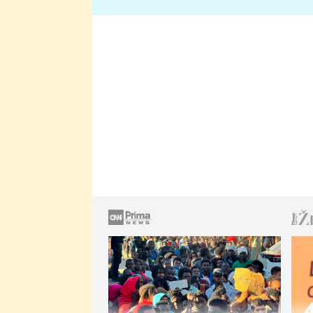
lže o své nevěře?