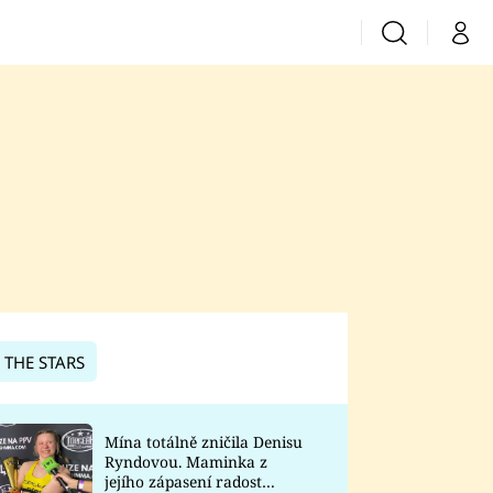
Vyhledávání
Můj 
Prima+
CNN Prima News
Prima Fresh
Prima Living
Prima Zoom
 THE STARS
Prima Lajk
Mína totálně zničila Denisu
Ryndovou. Maminka z
Sledujte nás
jejího zápasení radost