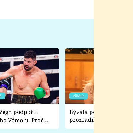
S
VIRÁLY
Bývalá pornoherečka
prozradila, co ji šokova
ho Vémolu. Proč
natáčení Euforie. Vážně
ji zápasit s ním než