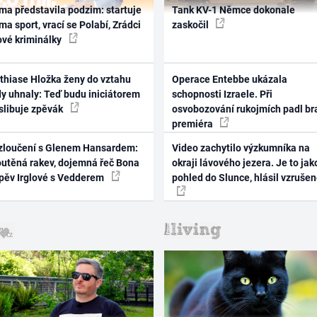
ma představila podzim: startuje
Tank KV-1 Němce dokonale
ma sport, vrací se Polabí, Zrádci
zaskočil
ové kriminálky
thiase Hložka ženy do vztahu
Operace Entebbe ukázala
dy uhnaly: Teď budu iniciátorem
schopnosti Izraele. Při
 slibuje zpěvák
osvobozování rukojmích padl br
premiéra
zloučení s Glenem Hansardem:
Video zachytilo výzkumníka na
outěná rakev, dojemná řeč Bona
okraji lávového jezera. Je to jak
zpěv Irglové s Vedderem
pohled do Slunce, hlásil vzruše