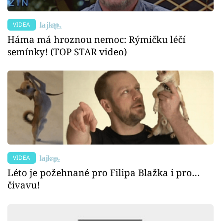
VIDEA
Háma má hroznou nemoc: Rýmičku léčí
semínky! (TOP STAR video)
VIDEA
Léto je požehnané pro Filipa Blažka i pro…
čivavu!