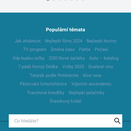
Populární témata
Jak zhubnout
Nejlepší filmy 2024
Nejlepší horory
TV program
Změna času
Partie
Počasí
Kdy budou volby
ZOO Nové začátky
Auto – katalog
7 pádů Honzy Dědka
Volby 2025
Svařené víno
Tatarák podle Pohlreicha
Aloe vera
Pěstování lichořeřišnice
Výpočet ascendentu
Tvarohové knedlíky
Nejlepší palačinky
Švestkový koláč