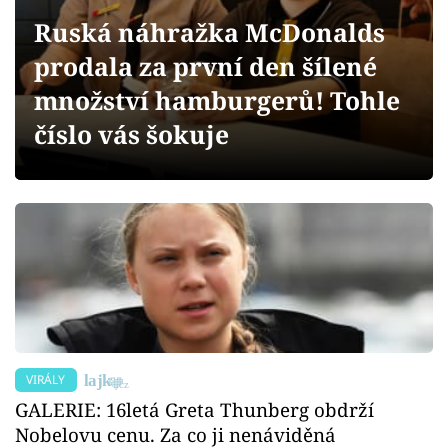
Sex a vztahy
Ruská náhražka McDonalds
Videa
prodala za první den šílené
množství hamburgerů! Tohle
Sledujte prima+
číslo vás šokuje
Přihlášení
Sledujte nás
VIRÁLY
GALERIE: 16letá Greta Thunberg obdrží
Nobelovu cenu. Za co ji nenáviděná