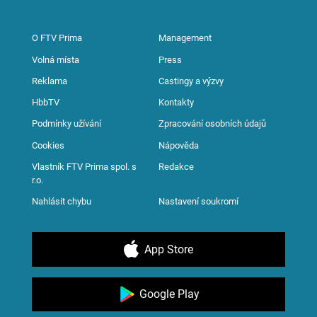
O FTV Prima
Management
Volná místa
Press
Reklama
Castingy a výzvy
HbbTV
Kontakty
Podmínky užívání
Zpracování osobních údajů
Cookies
Nápověda
Vlastník FTV Prima spol. s
Redakce
r.o.
Nahlásit chybu
Nastavení soukromí
App Store
Google Play