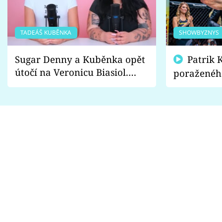
TADEÁŠ KUBĚNKA
SHOWBYZNYS
Sugar Denny a Kuběnka opět
Patrik Kincl se zastal
útočí na Veronicu Biasiol.
poraženéh
Proč je podle nich falešná a
fanoušci n
lže o své nevěře?