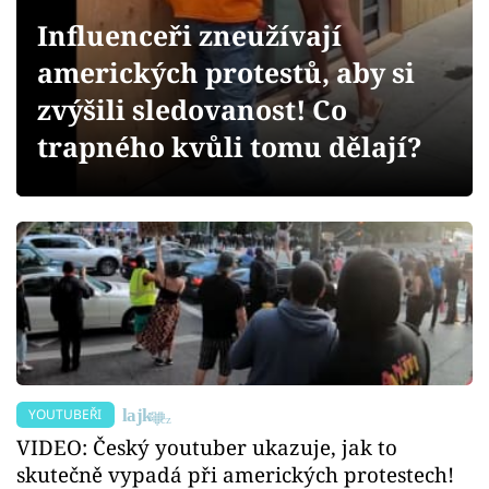
Sex a vztahy
Influenceři zneužívají
Videa
amerických protestů, aby si
zvýšili sledovanost! Co
Sledujte prima+
trapného kvůli tomu dělají?
Přihlášení
Sledujte nás
YOUTUBEŘI
VIDEO: Český youtuber ukazuje, jak to
skutečně vypadá při amerických protestech!