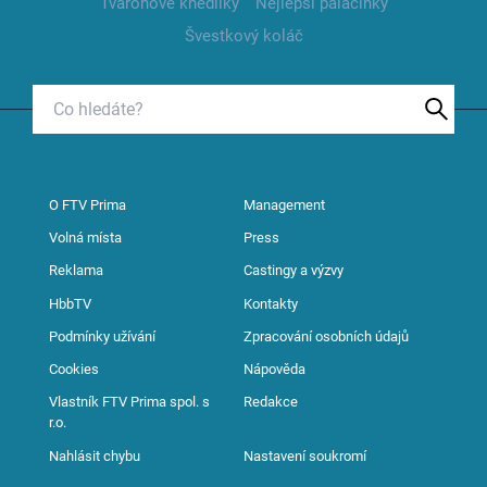
Tvarohové knedlíky
Nejlepší palačinky
Švestkový koláč
O FTV Prima
Management
Volná místa
Press
Reklama
Castingy a výzvy
HbbTV
Kontakty
Podmínky užívání
Zpracování osobních údajů
Cookies
Nápověda
Vlastník FTV Prima spol. s
Redakce
r.o.
Nahlásit chybu
Nastavení soukromí