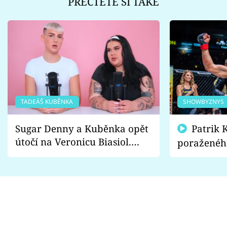
PŘEČTĚTE SI TAKÉ
TADEÁŠ KUBĚNKA
SHOWBYZNYS
Sugar Denny a Kuběnka opět
Patrik Kincl se zastal
útočí na Veronicu Biasiol.
poraženéh
Proč je podle nich falešná a
fanoušci n
lže o své nevěře?