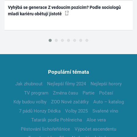
Vyhýbá se generace Z vedoucím pozicím? Podle sociologů
mladí kariéru obětují jistotě
Populární témata
Jak zhubnout
Nejlepší filmy 2024
Nejlepší horory
TV program
Změna času
Partie
Počasí
Kdy budou volby
ZOO Nové začátky
Auto – katalog
7 pádů Honzy Dědka
Volby 2025
Svařené víno
Tatarák podle Pohlreicha
Aloe vera
Pěstování lichořeřišnice
Výpočet ascendentu