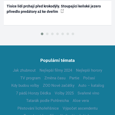
Tisíce lidí prchají před krokodýly. Stoupající keňské jezero
přivedlo predátory až ke dveřím
Populární témata
Jak zhubnout
Nejlepší filmy 2024
Nejlepší horory
TV program
Změna času
Partie
Počasí
Kdy budou volby
ZOO Nové začátky
Auto – katalog
7 pádů Honzy Dědka
Volby 2025
Svařené víno
Tatarák podle Pohlreicha
Aloe vera
Pěstování lichořeřišnice
Výpočet ascendentu