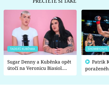
PŘEČTĚTE SI TAKÉ
TADEÁŠ KUBĚNKA
SHOWBYZNYS
Sugar Denny a Kuběnka opět
Patrik Kincl se zastal
útočí na Veronicu Biasiol.
poraženéh
Proč je podle nich falešná a
fanoušci n
lže o své nevěře?