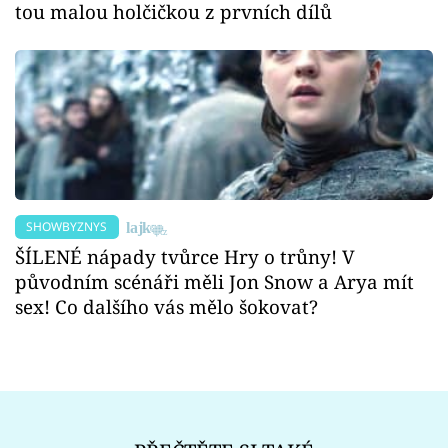
tou malou holčičkou z prvních dílů
SHOWBYZNYS
ŠÍLENÉ nápady tvůrce Hry o trůny! V
původním scénáři měli Jon Snow a Arya mít
sex! Co dalšího vás mělo šokovat?