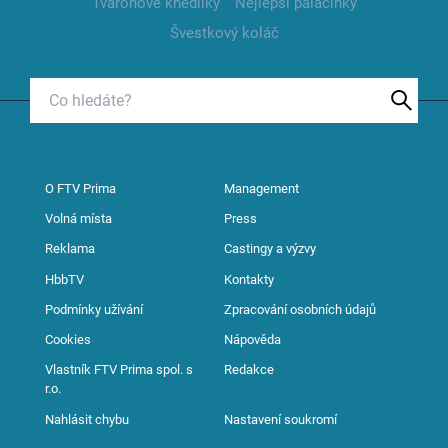
Tvarohové knedlíky
Nejlepší palačinky
Švestkový koláč
O FTV Prima
Management
Volná místa
Press
Reklama
Castingy a výzvy
HbbTV
Kontakty
Podmínky užívání
Zpracování osobních údajů
Cookies
Nápověda
Vlastník FTV Prima spol. s
Redakce
r.o.
Nahlásit chybu
Nastavení soukromí