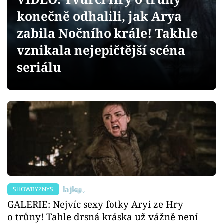
Sex a vztahy
konečně odhalili, jak Arya
Videa
zabila Nočního krále! Takhle
vznikala nejepičtější scéna
Sledujte prima+
seriálu
Přihlášení
Sledujte nás
SHOWBYZNYS
GALERIE: Nejvíc sexy fotky Aryi ze Hry
o trůny! Tahle drsná kráska už vážně není