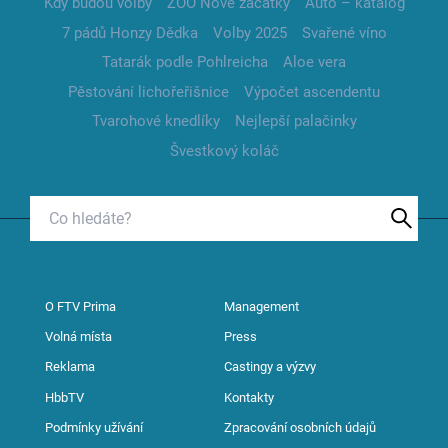
Kdy budou volby
ZOO Nové začátky
Auto – katalog
7 pádů Honzy Dědka
Volby 2025
Svařené víno
Tatarák podle Pohlreicha
Aloe vera
Pěstování lichořeřišnice
Výpočet ascendentu
Tvarohové knedlíky
Nejlepší palačinky
Švestkový koláč
O FTV Prima
Management
Volná místa
Press
Reklama
Castingy a výzvy
HbbTV
Kontakty
Podmínky užívání
Zpracování osobních údajů