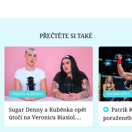
PŘEČTĚTE SI TAKÉ
TADEÁŠ KUBĚNKA
SHOWBYZNYS
Sugar Denny a Kuběnka opět
Patrik Kincl se zastal
útočí na Veronicu Biasiol.
poraženéh
Proč je podle nich falešná a
fanoušci n