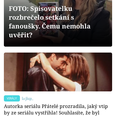
Sex a vztahy
FOTO: Spisovatelku
Videa
rozbrečelo setkání s
fanoušky. Čemu nemohla
Sledujte prima+
uvěřit?
Přihlášení
Sledujte nás
VIRÁLY
Autorka seriálu Přátelé prozradila, jaký vtip
by ze seriálu vystřihla! Souhlasíte, že byl