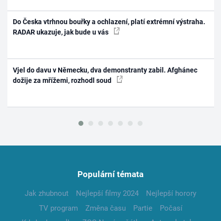
Do Česka vtrhnou bouřky a ochlazení, platí extrémní výstraha.
RADAR ukazuje, jak bude u vás
Vjel do davu v Německu, dva demonstranty zabil. Afghánec
dožije za mřížemi, rozhodl soud
Populární témata
Jak zhubnout
Nejlepší filmy 2024
Nejlepší horory
TV program
Změna času
Partie
Počasí