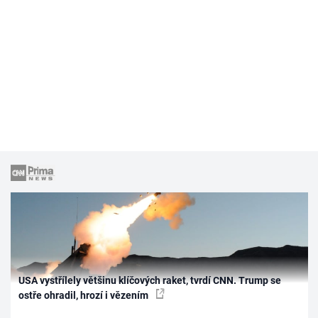
USA vystřílely většinu klíčových raket, tvrdí CNN. Trump se
ostře ohradil, hrozí i vězením