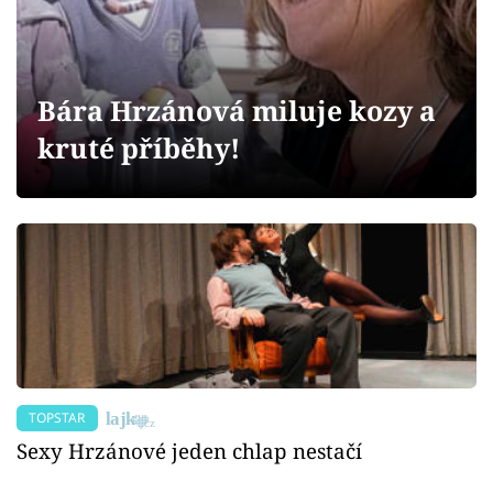
Sex a vztahy
Videa
Bára Hrzánová miluje kozy a
Sledujte prima+
kruté příběhy!
Přihlášení
Sledujte nás
TOPSTAR
Sexy Hrzánové jeden chlap nestačí