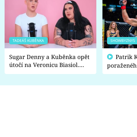
TADEÁŠ KUBĚNKA
SHOWBYZNYS
Sugar Denny a Kuběnka opět
Patrik Kincl se zastal
útočí na Veronicu Biasiol.
poraženéh
Proč je podle nich falešná a
fanoušci n
lže o své nevěře?