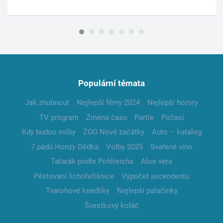
Populární témata
Jak zhubnout
Nejlepší filmy 2024
Nejlepší horory
TV program
Změna času
Partie
Počasí
Kdy budou volby
ZOO Nové začátky
Auto – katalog
7 pádů Honzy Dědka
Volby 2025
Svařené víno
Tatarák podle Pohlreicha
Aloe vera
Pěstování lichořeřišnice
Výpočet ascendentu
Tvarohové knedlíky
Nejlepší palačinky
Švestkový koláč