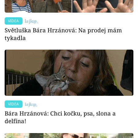
VIDEA
Světluška Bára Hrzánová: Na prodej mám
tykadla
VIDEA
Bára Hrzánová: Chci kočku, psa, slona a
delfína!