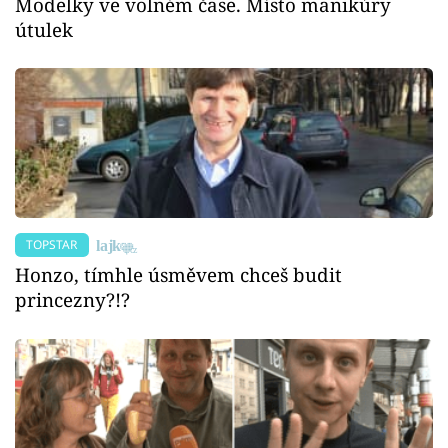
Modelky ve volném čase. Místo manikúry
útulek
TOPSTAR
Honzo, tímhle úsměvem chceš budit
princezny?!?