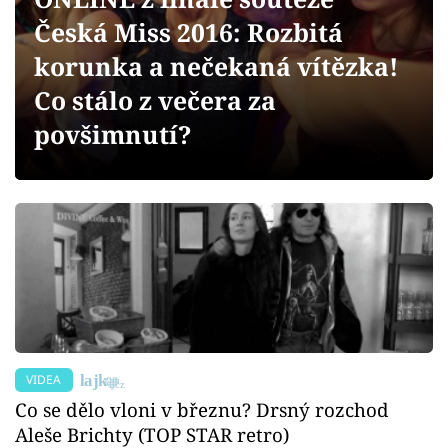
Sex a vztahy
Česká Miss 2016: Rozbitá
Videa
korunka a nečekaná vítězka!
Co stálo z večera za
Sledujte prima+
povšimnutí?
Přihlášení
Sledujte nás
VIDEA
Co se dělo vloni v březnu? Drsný rozchod
Aleše Brichty (TOP STAR retro)