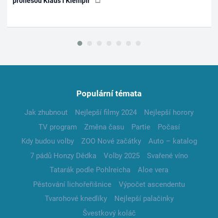
pronesou Klaus i Klempíř
Populární témata
Jak zhubnout
Nejlepší filmy 2024
Nejlepší horory
TV program
Změna času
Partie
Počasí
Kdy budou volby
ZOO Nové začátky
Auto – katalog
7 pádů Honzy Dědka
Volby 2025
Svařené víno
Tatarák podle Pohlreicha
Aloe vera
Pěstování lichořeřišnice
Výpočet ascendentu
Tvarohové knedlíky
Nejlepší palačinky
Švestkový koláč