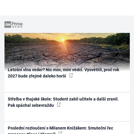
Letošní vlna veder? Nic moc, míní vědci. Vysvětlili, proč rok
2027 bude zřejmě daleko horší
Střelba v thajské škole: Student zabil učitele a další zranil.
Pak spáchal sebevraždu
Poslední rozloučení s Milanem Knížákem: Smuteční řec