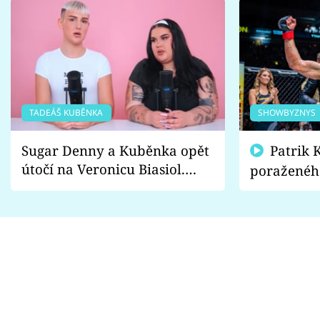
TADEÁŠ KUBĚNKA
SHOWBYZNYS
Sugar Denny a Kuběnka opět
Patrik Kincl se zastal
útočí na Veronicu Biasiol.
poraženéh
Proč je podle nich falešná a
fanoušci n
lže o své nevěře?