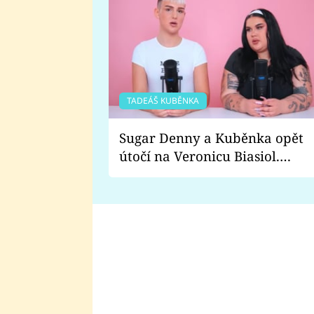
TADEÁŠ KUBĚNKA
Sugar Denny a Kuběnka opět
útočí na Veronicu Biasiol.
Proč je podle nich falešná a
lže o své nevěře?