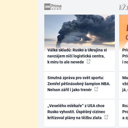
Válka skladů: Rusko a Ukrajina si
Pri
navzájem ničí logistická centra,
Pri
k míru to ale nevede
i n
Smutná zpráva pro svět sportu:
Ma
Zemřel pětinásobný šampion NBA.
vž
Nelson zářil i jako trenér
já,
„Veselého mlékaře“ z USA chce
Ro
Rusko vyhostit. Úspěšný cizinec
Pr
kritizoval plány na těžbu zlata
a 