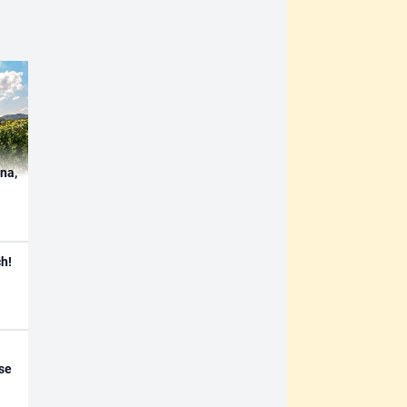
ína,
h!
se