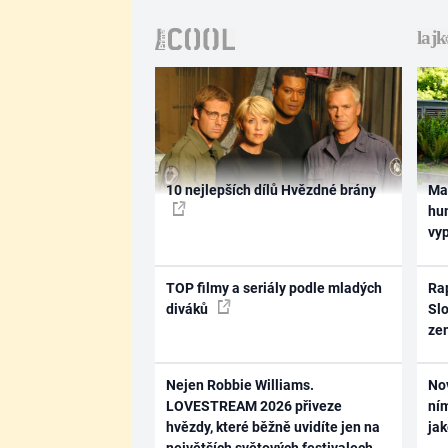
10 nejlepších dílů Hvězdné brány
Ma
hum
vy
TOP filmy a seriály podle mladých
Rap
diváků
Slo
ze
Nejen Robbie Williams.
No
LOVESTREAM 2026 přiveze
ním
hvězdy, které běžně uvidíte jen na
ja