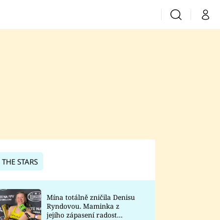
Vyhledávání
Můj 
Prima+
CNN Prima News
Prima Fresh
Prima Living
Prima Zoom
 THE STARS
Prima Lajk
Mína totálně zničila Denisu
Ryndovou. Maminka z
Sledujte nás
jejího zápasení radost