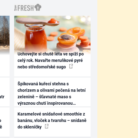
Uchovejte si chutě léta ve spíži po
celý rok. Navařte meruňkové pyré
nebo středomořské sugo
Špikovaná kuřecí stehna s
chorizem a olivami pečená na letní
atr
zelenině – šťavnaté maso s
výraznou chutí inspirovanou
Španělskem
Karamelové snídaňové smoothie z
o
banánu, vloček a tvarohu – snídaně
ně
do skleničky