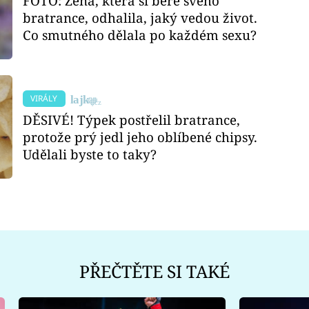
FOTO: Žena, která si bere svého
bratrance, odhalila, jaký vedou život.
Co smutného dělala po každém sexu?
VIRÁLY
DĚSIVÉ! Týpek postřelil bratrance,
protože prý jedl jeho oblíbené chipsy.
Udělali byste to taky?
PŘEČTĚTE SI TAKÉ