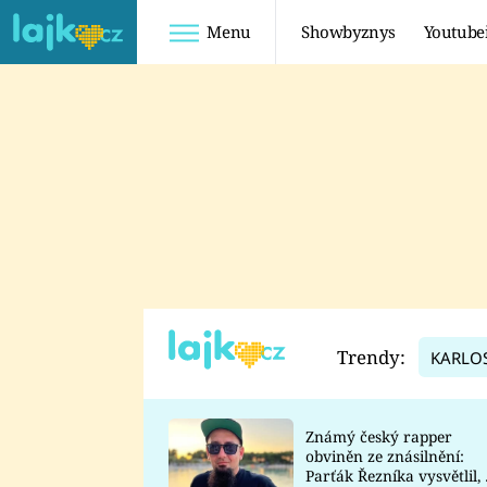
Menu
Showbyznys
Youtube
Youtuberky
Youtubeři
SHOPAHOLICADEL
FATTYPILLOW
ANNA ŠULC
FREESCOOT
SUGAR DENNY
ADAM KAJUMI
LADUŠKA
TADEÁŠ KUBĚNKA
DOMINIKA
DATEL
Trendy:
KARLO
MYSLIVCOVÁ
Známý český rapper
obviněn ze znásilnění:
Parťák Řezníka vysvětlil, 