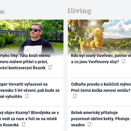
rtyho frky: Táta kvůli mému
Kdo byl svatý Vavřinec, patron v
oru málem přišel o práci,
a co jsou Vavřincovy slzy?
práví kontroverzní Řezník
per Vercetti vyfasoval na
Odhalte pravdu o kočičích mýtec
vensku 5 let vězení, pak bude ze
Proč černá kočka nenosí smůlu?
mě vyhoštěn
vý objev Kazmy? Blondýnka se s
Ibišek americký přitahuje
 vodí za ruce a fotí se na místě
pozornost obřími květy. Pěstuje 
ko Rosecká
snadno