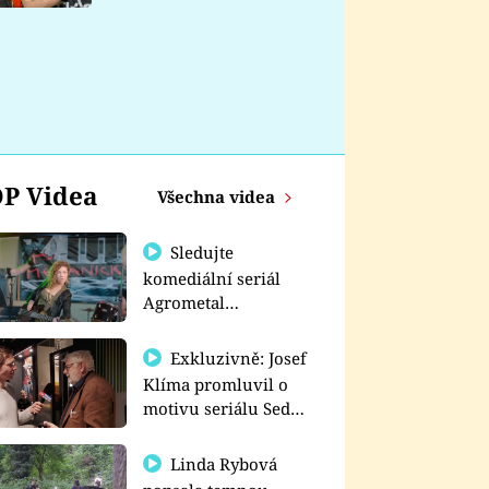
nemá
P Videa
Všechna videa
Sledujte
komediální seriál
Agrometal
exkluzivně na
prima+
Exkluzivně: Josef
Klíma promluvil o
motivu seriálu Sedm
schodů k moci
Linda Rybová