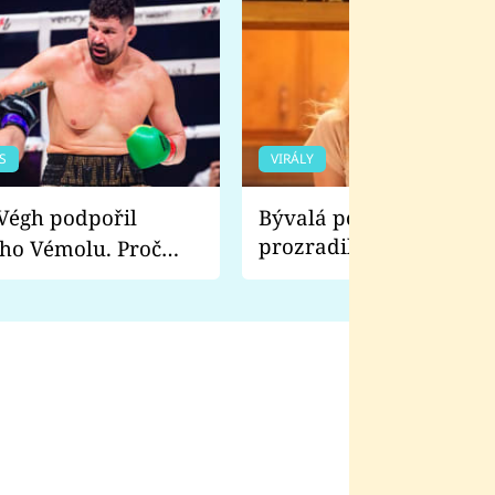
S
VIRÁLY
Bývalá pornoherečka
prozradila, co ji šokova
ho Vémolu. Proč
natáčení Euforie. Vážně
ji zápasit s ním než
bylo drsnější než hanba
 Kinclem?
filmy?