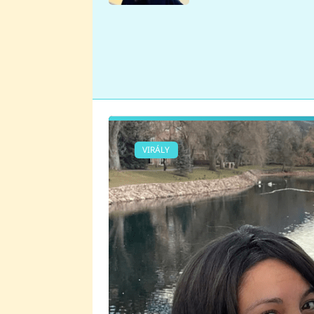
se v Plzni stalo
VIRÁLY