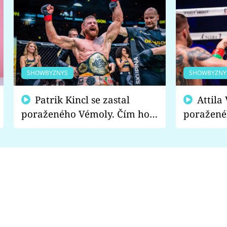
SHOWBYZNYS
SHOWBYZNY
Patrik Kincl se zastal
Attila Végh podpořil
poraženého Vémoly. Čím ho
poražené
fanoušci naštvali?
chce radě
s vítězem