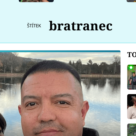
bratranec
ŠTÍTEK
TO