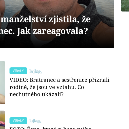
manželství zjistila, že
anec. Jak zareagovala?
VIRÁLY
VIDEO: Bratranec a sestřenice přiznali
rodině, že jsou ve vztahu. Co
nechutného ukázali?
VIRÁLY