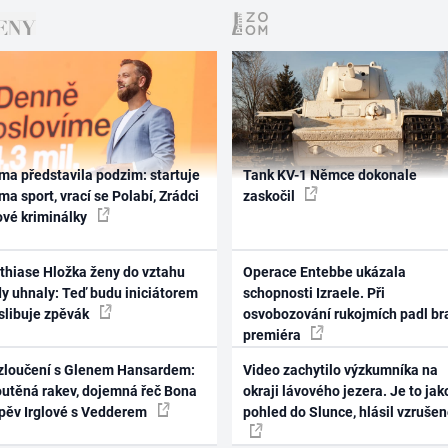
ma představila podzim: startuje
Tank KV-1 Němce dokonale
ma sport, vrací se Polabí, Zrádci
zaskočil
ové kriminálky
thiase Hložka ženy do vztahu
Operace Entebbe ukázala
dy uhnaly: Teď budu iniciátorem
schopnosti Izraele. Při
 slibuje zpěvák
osvobozování rukojmích padl br
premiéra
zloučení s Glenem Hansardem:
Video zachytilo výzkumníka na
outěná rakev, dojemná řeč Bona
okraji lávového jezera. Je to jak
zpěv Irglové s Vedderem
pohled do Slunce, hlásil vzruše