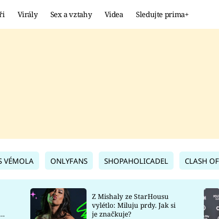
ři
Virály
Sex a vztahy
Videa
Sledujte prima+
Showbyznys
Extrém
VIRÁLY
KURIOZITY
VIDEA
KVÍZY
S VÉMOLA
ONLYFANS
SHOPAHOLICADEL
CLASH OF
Z Mishaly ze StarHousu
vylétlo: Miluju prdy. Jak si
co
je značkuje?