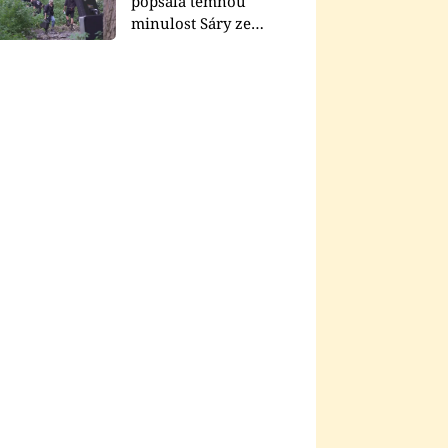
popsala temnou
minulost Sáry ze
seriálu Zákony vlka