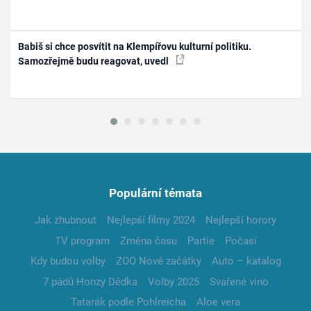
Babiš si chce posvítit na Klempířovu kulturní politiku.
Samozřejmě budu reagovat, uvedl
Populární témata
Jak zhubnout
Nejlepší filmy 2024
Nejlepší horory
TV program
Změna času
Partie
Počasí
Kdy budou volby
ZOO Nové začátky
Auto – katalog
7 pádů Honzy Dědka
Volby 2025
Svařené víno
Tatarák podle Pohlreicha
Aloe vera