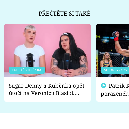
PŘEČTĚTE SI TAKÉ
TADEÁŠ KUBĚNKA
SHOWBYZNYS
Sugar Denny a Kuběnka opět
Patrik Kincl se zastal
útočí na Veronicu Biasiol.
poraženéh
Proč je podle nich falešná a
fanoušci n
lže o své nevěře?