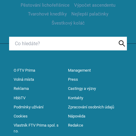
Pěstování lichořeřišnice
Výpočet ascendentu
Tvarohové knedlíky
Nejlepší palačinky
Švestkový koláč
O FTV Prima
Management
Volná místa
Press
Reklama
Castingy a výzvy
HbbTV
Kontakty
Podmínky užívání
Zpracování osobních údajů
Cookies
Nápověda
Vlastník FTV Prima spol. s
Redakce
r.o.