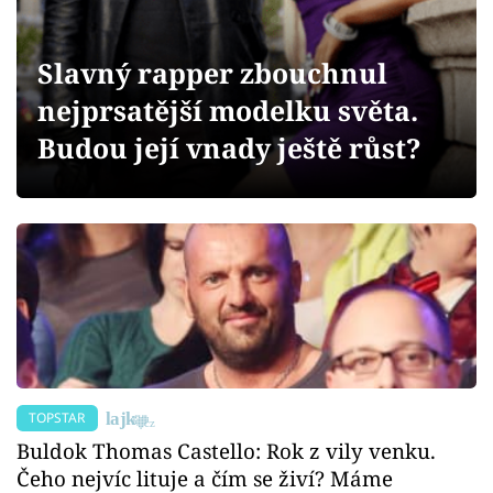
Sex a vztahy
Videa
Slavný rapper zbouchnul
nejprsatější modelku světa.
Sledujte prima+
Budou její vnady ještě růst?
Přihlášení
Sledujte nás
TOPSTAR
Buldok Thomas Castello: Rok z vily venku.
Čeho nejvíc lituje a čím se živí? Máme