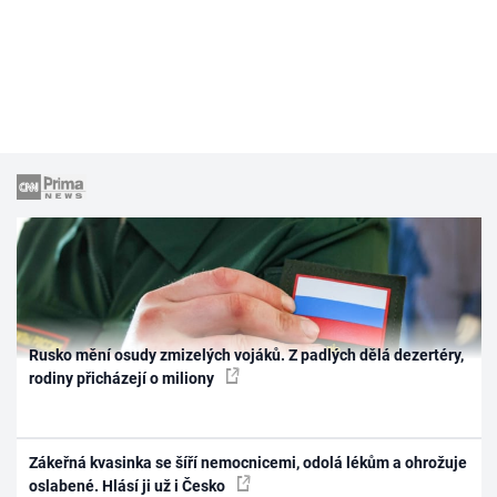
Rusko mění osudy zmizelých vojáků. Z padlých dělá dezertéry,
rodiny přicházejí o miliony
Zákeřná kvasinka se šíří nemocnicemi, odolá lékům a ohrožuje
oslabené. Hlásí ji už i Česko