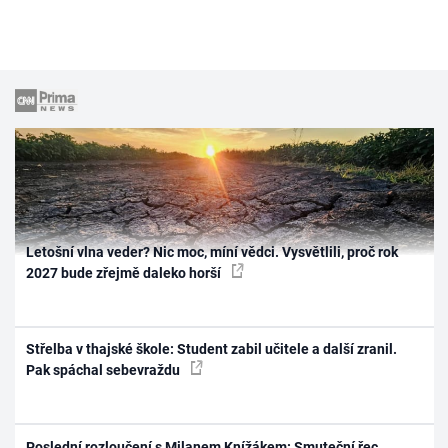
Letošní vlna veder? Nic moc, míní vědci. Vysvětlili, proč rok
2027 bude zřejmě daleko horší
Střelba v thajské škole: Student zabil učitele a další zranil.
Pak spáchal sebevraždu
Poslední rozloučení s Milanem Knížákem: Smuteční řec