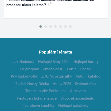
pronesou Klaus i Klempíř
Populární témata
Jak zhubnout
Nejlepší filmy 2024
Nejlepší horory
TV program
Změna času
Partie
Počasí
Kdy budou volby
ZOO Nové začátky
Auto – katalog
7 pádů Honzy Dědka
Volby 2025
Svařené víno
Tatarák podle Pohlreicha
Aloe vera
Pěstování lichořeřišnice
Výpočet ascendentu
Tvarohové knedlíky
Nejlepší palačinky