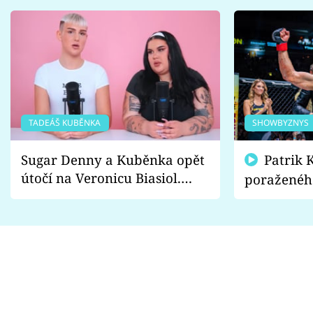
TADEÁŠ KUBĚNKA
SHOWBYZNYS
Sugar Denny a Kuběnka opět
Patrik Kincl se zastal
útočí na Veronicu Biasiol.
poraženéh
Proč je podle nich falešná a
fanoušci n
lže o své nevěře?