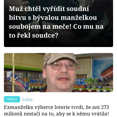
Sex a vztahy
Muž chtěl vyřídit soudní
Videa
bitvu s bývalou manželkou
soubojem na meče! Co mu na
Sledujte prima+
to řekl soudce?
Přihlášení
Sledujte nás
VIRÁLY
Exmanželka výherce loterie tvrdí, že ani 273
milionů nestačí na to, aby se k němu vrátila!