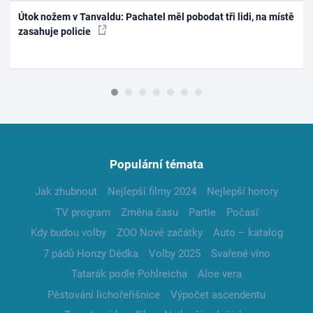
Útok nožem v Tanvaldu: Pachatel měl pobodat tři lidi, na místě
zasahuje policie
Populární témata
Jak zhubnout
Nejlepší filmy 2024
Nejlepší horory
TV program
Změna času
Partie
Počasí
Kdy budou volby
ZOO Nové začátky
Auto – katalog
7 pádů Honzy Dědka
Volby 2025
Svařené víno
Tatarák podle Pohlreicha
Aloe vera
Pěstování lichořeřišnice
Výpočet ascendentu