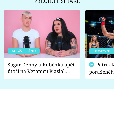
PŘEČTĚTE SI TAKÉ
TADEÁŠ KUBĚNKA
SHOWBYZNYS
Sugar Denny a Kuběnka opět
Patrik Kincl se zastal
útočí na Veronicu Biasiol.
poraženéh
Proč je podle nich falešná a
fanoušci n
lže o své nevěře?