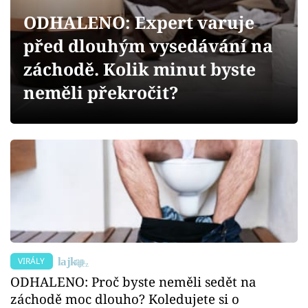
Sex a vztahy
ODHALENO: Expert varuje
Videa
před dlouhým vysedávání na
záchodě. Kolik minut byste
Sledujte prima+
neměli překročit?
Přihlášení
Sledujte nás
VIRÁLY
ODHALENO: Proč byste neměli sedět na
záchodě moc dlouho? Koledujete si o