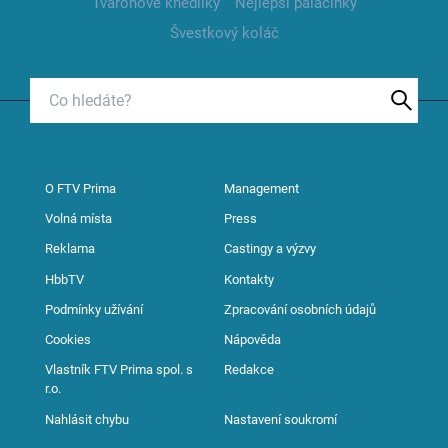
Tvarohové knedlíky
Nejlepší palačinky
Švestkový koláč
O FTV Prima
Management
Volná místa
Press
Reklama
Castingy a výzvy
HbbTV
Kontakty
Podmínky užívání
Zpracování osobních údajů
Cookies
Nápověda
Vlastník FTV Prima spol. s
Redakce
r.o.
Nahlásit chybu
Nastavení soukromí