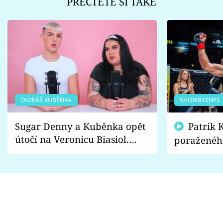
PŘEČTĚTE SI TAKÉ
TADEÁŠ KUBĚNKA
SHOWBYZNYS
Sugar Denny a Kuběnka opět
Patrik Kincl se zastal
útočí na Veronicu Biasiol.
poraženéh
Proč je podle nich falešná a
fanoušci n
lže o své nevěře?