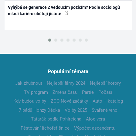
Vyhýbá se generace Z vedoucím pozicím? Podle sociologů
mladí kariéru obětují jistotě
Populární témata
Jak zhubnout
Nejlepší filmy 2024
Nejlepší horory
TV program
Změna času
Partie
Počasí
Kdy budou volby
ZOO Nové začátky
Auto – katalog
7 pádů Honzy Dědka
Volby 2025
Svařené víno
Tatarák podle Pohlreicha
Aloe vera
Pěstování lichořeřišnice
Výpočet ascendentu