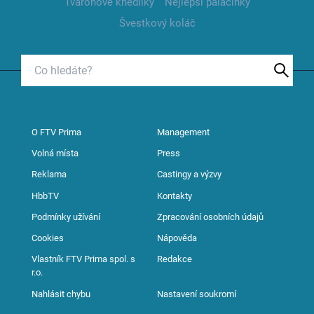
Tvarohové knedlíky
Nejlepší palačinky
Švestkový koláč
O FTV Prima
Management
Volná místa
Press
Reklama
Castingy a výzvy
HbbTV
Kontakty
Podmínky užívání
Zpracování osobních údajů
Cookies
Nápověda
Vlastník FTV Prima spol. s
Redakce
r.o.
Nahlásit chybu
Nastavení soukromí