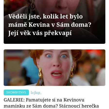
Sex a vztahy
Videa
Věděli jste, kolik let bylo
mámě Kevina v Sám doma?
Sledujte prima+
Její věk vás překvapí
Přihlášení
Sledujte nás
SHOWBYZNYS
GALERIE: Pamatujete si na Kevinovu
maminku ze Sám doma? Stárnoucí herečka