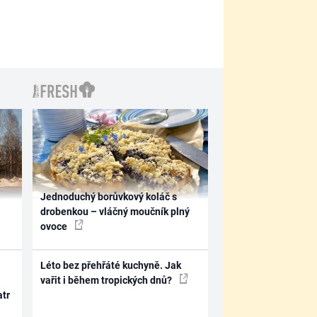
Jednoduchý borůvkový koláč s
drobenkou – vláčný moučník plný
ovoce
Léto bez přehřáté kuchyně. Jak
vařit i během tropických dnů?
atr