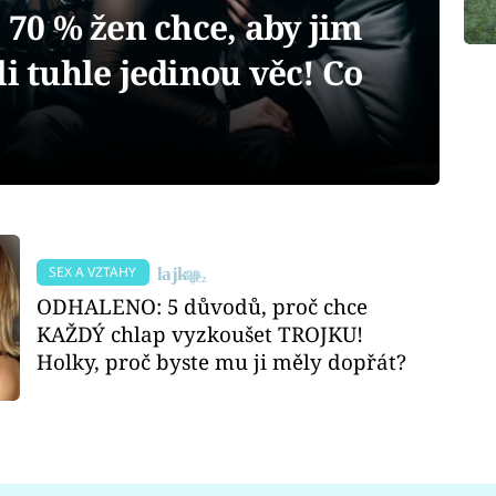
0 % žen chce, aby jim
li tuhle jedinou věc! Co
SEX A VZTAHY
ODHALENO: 5 důvodů, proč chce
KAŽDÝ chlap vyzkoušet TROJKU!
Holky, proč byste mu ji měly dopřát?