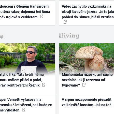
zloučení s Glenem Hansardem:
Video zachytilo výzkumníka na
outěná rakev, dojemná řeč Bona
okraji lávového jezera. Je to jak
zpěv Irglové s Vedderem
pohled do Slunce, hlásil vzruše
rtyho frky: Táta kvůli mému
Muchomůrku růžovku ani sucho
oru málem přišel o práci,
nezdolá! Jak ji rozeznat od
práví kontroverzní Řezník
tygrované?
per Vercetti vyfasoval na
V srpnu nezapomeňte přesadit
vensku 5 let vězení, pak bude ze
velkokvěté kosatce. Jak na to?
mě vyhoštěn