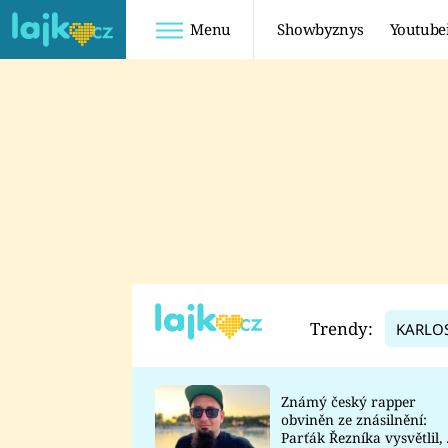
Menu
Showbyznys
Youtube
Youtuberky
Youtubeři
SHOPAHOLICADEL
FATTYPILLOW
ANNA ŠULC
FREESCOOT
SUGAR DENNY
ADAM KAJUMI
LADUŠKA
TADEÁŠ KUBĚNKA
DOMINIKA
DATEL
Trendy:
KARLO
MYSLIVCOVÁ
Známý český rapper
obviněn ze znásilnění:
Parťák Řezníka vysvětlil, 