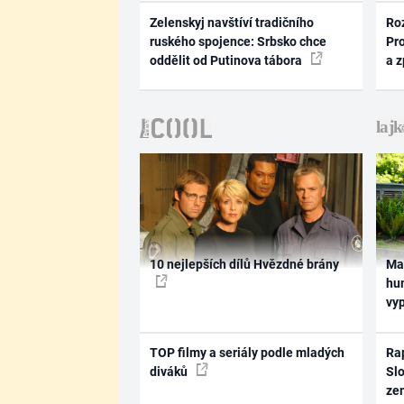
Zelenskyj navštíví tradičního
Ro
ruského spojence: Srbsko chce
Pr
oddělit od Putinova tábora
a 
10 nejlepších dílů Hvězdné brány
Ma
hum
vy
TOP filmy a seriály podle mladých
Rap
diváků
Slo
ze