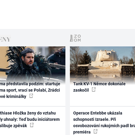
ma představila podzim: startuje
Tank KV-1 Němce dokonale
ma sport, vrací se Polabí, Zrádci
zaskočil
ové kriminálky
thiase Hložka ženy do vztahu
Operace Entebbe ukázala
dy uhnaly: Teď budu iniciátorem
schopnosti Izraele. Při
 slibuje zpěvák
osvobozování rukojmích padl br
premiéra