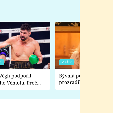
S
VIRÁLY
Bývalá pornoherečka
prozradila, co ji šokova
ho Vémolu. Proč
natáčení Euforie. Vážně
ji zápasit s ním než
bylo drsnější než hanba
 Kinclem?
filmy?