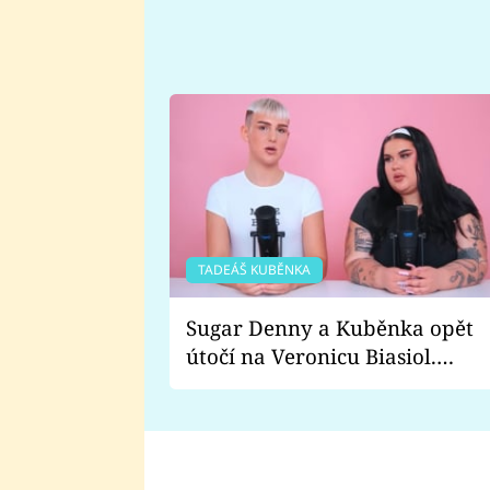
TADEÁŠ KUBĚNKA
Sugar Denny a Kuběnka opět
útočí na Veronicu Biasiol.
Proč je podle nich falešná a
lže o své nevěře?