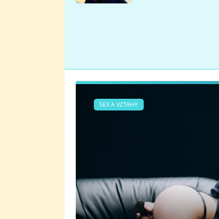
se v Plzni stalo
SEX A VZTAHY