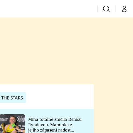
Vyhledávání
Můj 
Prima+
CNN Prima News
Prima Fresh
Prima Living
Prima Zoom
 THE STARS
Prima Lajk
Mína totálně zničila Denisu
Ryndovou. Maminka z
Sledujte nás
jejího zápasení radost