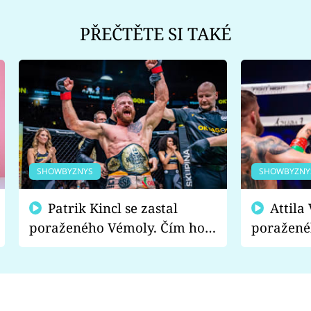
PŘEČTĚTE SI TAKÉ
SHOWBYZNYS
SHOWBYZNY
Patrik Kincl se zastal
Attila Végh podpořil
poraženého Vémoly. Čím ho
poražené
fanoušci naštvali?
chce radě
s vítězem