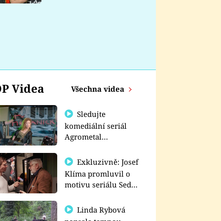
nemá
P Videa
Všechna videa
Sledujte
komediální seriál
Agrometal
exkluzivně na
prima+
Exkluzivně: Josef
Klíma promluvil o
motivu seriálu Sedm
schodů k moci
Linda Rybová