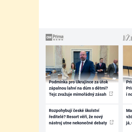
Podmínka pro Ukrajince za útok
Pri
zápalnou lahví na dům s dětmi?
Pri
Tejc zvažuje mimořádný zásah
i n
Rozpohybují české školství
Ma
ředitelé? Resort věří, že nový
vž
nástroj utne nekonečné debaty
já,