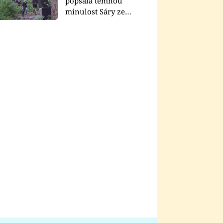
popsala temnou
minulost Sáry ze
seriálu Zákony vlka