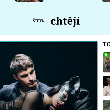
chtějí
ŠTÍTEK
TO