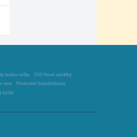
dy budou volby
ZOO Nové začátky
e vera
Pěstování lichořeřišnice
ý koláč