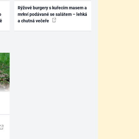
Rýžové burgery s kuřecím masem a
o
mrkví podávané se salátem – lehká
ně
a chutná večeře