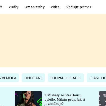
ři
Virály
Sex a vztahy
Videa
Sledujte prima+
Showbyznys
Extrém
VIRÁLY
KURIOZITY
VIDEA
KVÍZY
S VÉMOLA
ONLYFANS
SHOPAHOLICADEL
CLASH OF
Z Mishaly ze StarHousu
vylétlo: Miluju prdy. Jak si
co
je značkuje?