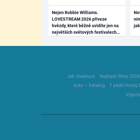
Nejen Robbie Williams.
No
LOVESTREAM 2026 přiveze
ním
hvězdy, které běžně uvidíte jen na
ja
největších světových festivalech
Jak zhubnout
Nejlepší filmy 2024
Auto – katalog
7 pádů Honzy 
Výpoče