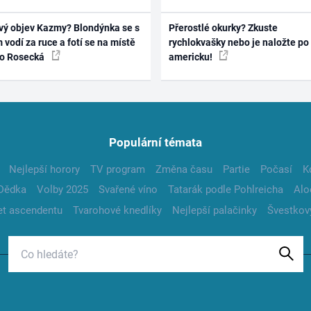
vý objev Kazmy? Blondýnka se s
Přerostlé okurky? Zkuste
 vodí za ruce a fotí se na místě
rychlokvašky nebo je naložte po
ko Rosecká
americku!
Populární témata
Nejlepší horory
TV program
Změna času
Partie
Počasí
K
Dědka
Volby 2025
Svařené víno
Tatarák podle Pohlreicha
Alo
t ascendentu
Tvarohové knedlíky
Nejlepší palačinky
Švestkov