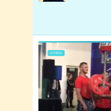
se v Plzni stalo
EXTRÉM