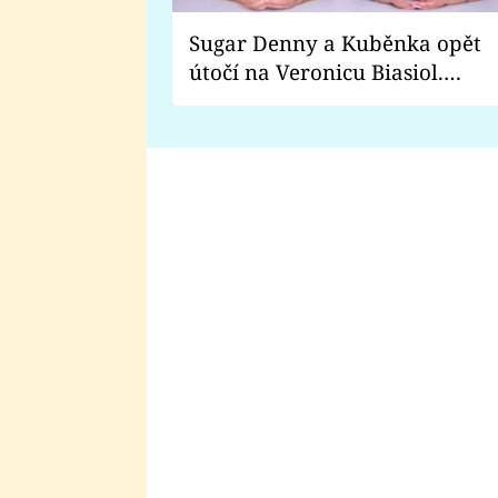
Sugar Denny a Kuběnka opět
útočí na Veronicu Biasiol.
Proč je podle nich falešná a
lže o své nevěře?