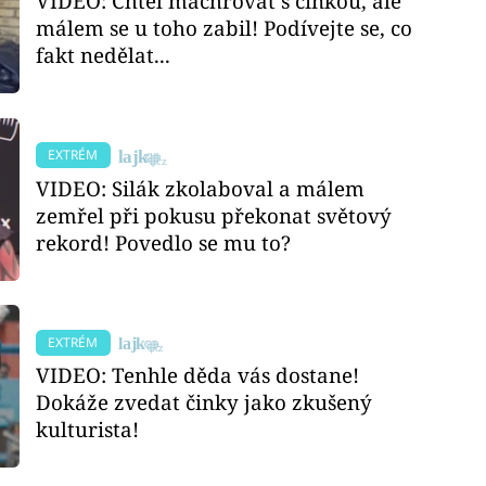
VIDEO: Chtěl machrovat s činkou, ale
málem se u toho zabil! Podívejte se, co
fakt nedělat...
EXTRÉM
VIDEO: Silák zkolaboval a málem
zemřel při pokusu překonat světový
rekord! Povedlo se mu to?
EXTRÉM
VIDEO: Tenhle děda vás dostane!
Dokáže zvedat činky jako zkušený
kulturista!