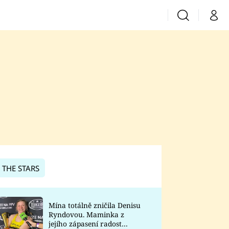
Vyhledávání
Můj 
Prima+
CNN Prima News
Prima Fresh
Prima Living
Prima Zoom
 THE STARS
Prima Lajk
Mína totálně zničila Denisu
Ryndovou. Maminka z
Sledujte nás
jejího zápasení radost