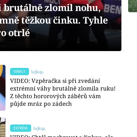
 brutálně zlomil nohu,
émně těžkou činku. Tyhle
o otrlé
VIRÁLY
VIDEO: Vzpěračka si při zvedání
extrémní váhy brutálně zlomila ruku!
Z těchto hororových záběrů vám
půjde mráz po zádech
EXTRÉM