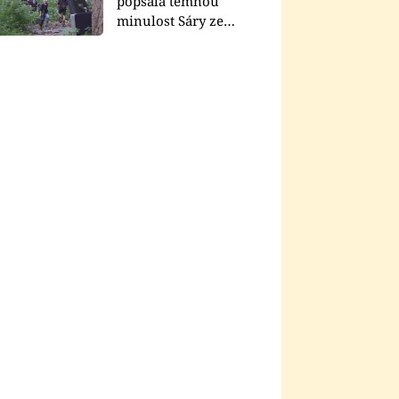
popsala temnou
minulost Sáry ze
seriálu Zákony vlka