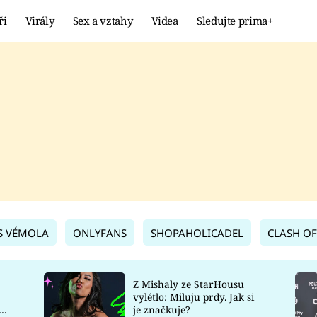
ři
Virály
Sex a vztahy
Videa
Sledujte prima+
Showbyznys
Extrém
VIRÁLY
KURIOZITY
VIDEA
KVÍZY
S VÉMOLA
ONLYFANS
SHOPAHOLICADEL
CLASH OF
Z Mishaly ze StarHousu
vylétlo: Miluju prdy. Jak si
co
je značkuje?