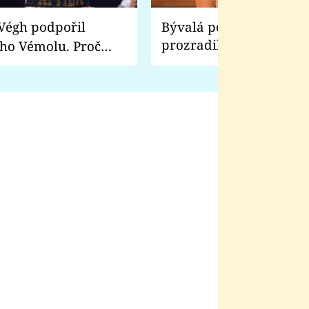
Bývalá pornoherečka
prozradila, co ji šokova
ho Vémolu. Proč
natáčení Euforie. Vážně
ji zápasit s ním než
bylo drsnější než hanba
 Kinclem?
filmy?