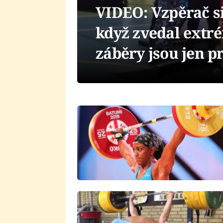
VIDEO: Vzpěrač si
když zvedal extr
záběry jsou jen pr