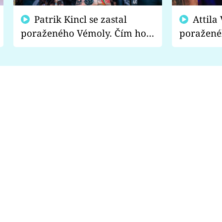
Patrik Kincl se zastal
Attila Végh podpořil
poraženého Vémoly. Čím ho
poražené
fanoušci naštvali?
chce radě
s vítězem