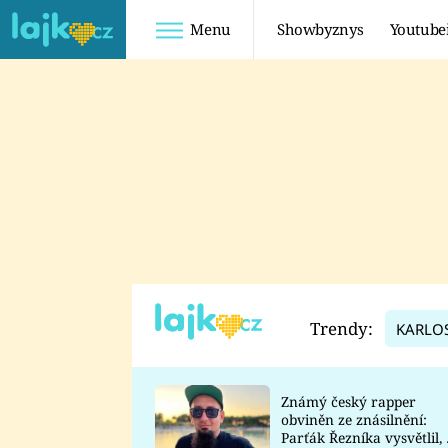
Menu
Showbyznys
Youtube
Youtuberky
Youtubeři
SHOPAHOLICADEL
FATTYPILLOW
ANNA ŠULC
FREESCOOT
SUGAR DENNY
ADAM KAJUMI
LADUŠKA
TADEÁŠ KUBĚNKA
DOMINIKA
DATEL
Trendy:
KARLO
MYSLIVCOVÁ
Známý český rapper
obviněn ze znásilnění:
Parťák Řezníka vysvětlil, 