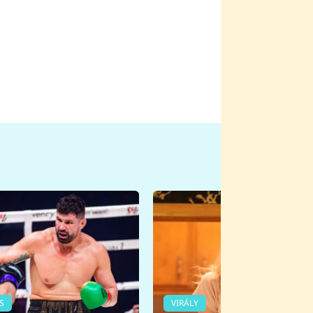
S
VIRÁLY