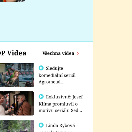
nemá
P Videa
Všechna videa
Sledujte
komediální seriál
Agrometal
exkluzivně na
prima+
Exkluzivně: Josef
Klíma promluvil o
motivu seriálu Sedm
schodů k moci
Linda Rybová