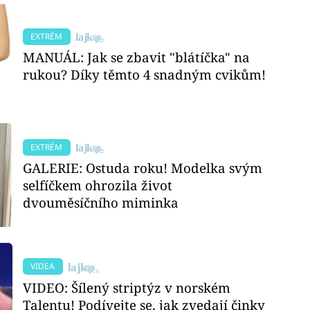
EXTRÉM
MANUÁL: Jak se zbavit "blátíčka" na
rukou? Díky těmto 4 snadným cvikům!
EXTRÉM
GALERIE: Ostuda roku! Modelka svým
selfíčkem ohrozila život
dvouměsíčního miminka
VIDEA
VIDEO: Šílený striptýz v norském
Talentu! Podívejte se, jak zvedají činky