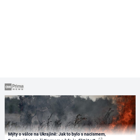
Mýty o válce na Ukrajině: Jak to bylo s nacismem,