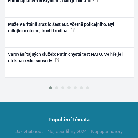
Euromajdanem či Krymem a kdo je diktátor?
Muže v Británii srazilo šest aut, včetně policejního. Byl
milujícím otcem, truchlí rodina
Varování tajných služeb: Putin chystá test NATO. Ve hře je i
útok na české sousedy
Populární témata
Jak zhubnout
Nejlepší filmy 2024
Nejlepší horory