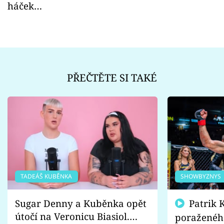
háček…
PŘEČTĚTE SI TAKÉ
TADEÁŠ KUBĚNKA
SHOWBYZNYS
Sugar Denny a Kuběnka opět
Patrik Kincl se zastal
útočí na Veronicu Biasiol.
poraženéh