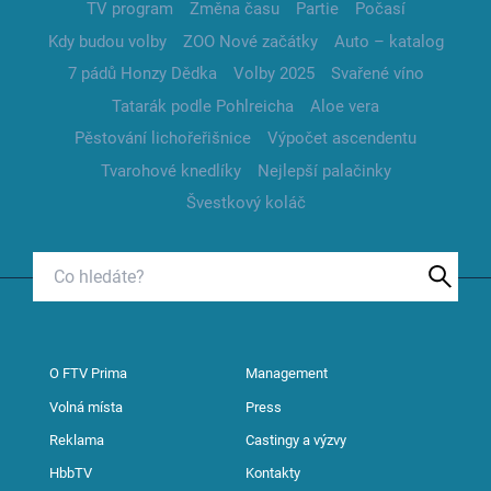
TV program
Změna času
Partie
Počasí
Kdy budou volby
ZOO Nové začátky
Auto – katalog
7 pádů Honzy Dědka
Volby 2025
Svařené víno
Tatarák podle Pohlreicha
Aloe vera
Pěstování lichořeřišnice
Výpočet ascendentu
Tvarohové knedlíky
Nejlepší palačinky
Švestkový koláč
O FTV Prima
Management
Volná místa
Press
Reklama
Castingy a výzvy
HbbTV
Kontakty