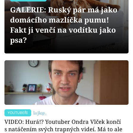
Sex a vztahy
GALERIE: Ruský pár má jako
Videa
domácího mazlíčka pumu!
Fakt ji venčí na vodítku jako
Sledujte prima+
psa?
Přihlášení
Sledujte nás
YOUTUBEŘI
VIDEO: Hurá!? Youtuber Ondra Vlček končí
s natáčením svých trapných videí. Má to ale