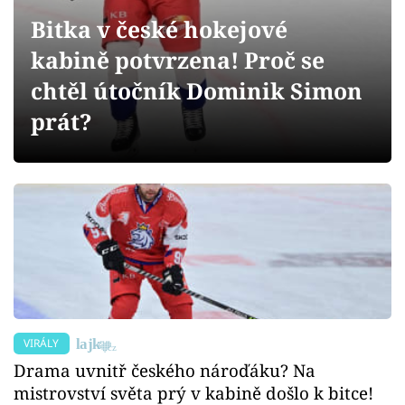
Sex a vztahy
Bitka v české hokejové
Videa
kabině potvrzena! Proč se
chtěl útočník Dominik Simon
Sledujte prima+
prát?
Přihlášení
Sledujte nás
VIRÁLY
Drama uvnitř českého nároďáku? Na
mistrovství světa prý v kabině došlo k bitce!