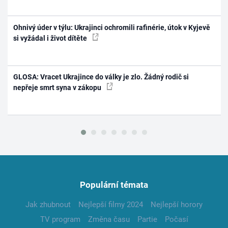
Ohnivý úder v týlu: Ukrajinci ochromili rafinérie, útok v Kyjevě
si vyžádal i život dítěte
GLOSA: Vracet Ukrajince do války je zlo. Žádný rodič si
nepřeje smrt syna v zákopu
Populární témata
Jak zhubnout
Nejlepší filmy 2024
Nejlepší horory
TV program
Změna času
Partie
Počasí