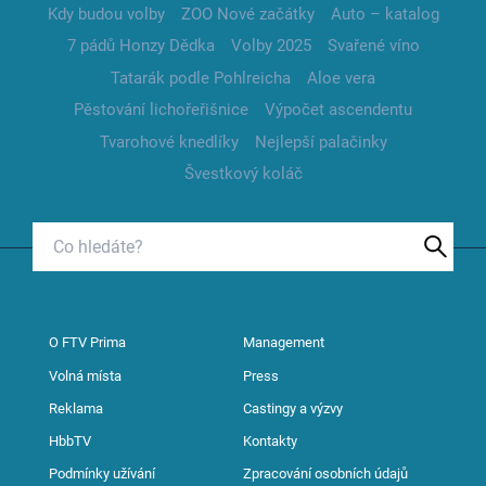
Kdy budou volby
ZOO Nové začátky
Auto – katalog
7 pádů Honzy Dědka
Volby 2025
Svařené víno
Tatarák podle Pohlreicha
Aloe vera
Pěstování lichořeřišnice
Výpočet ascendentu
Tvarohové knedlíky
Nejlepší palačinky
Švestkový koláč
O FTV Prima
Management
Volná místa
Press
Reklama
Castingy a výzvy
HbbTV
Kontakty
Podmínky užívání
Zpracování osobních údajů