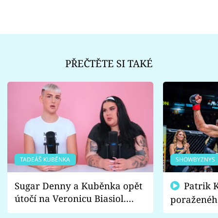
PŘEČTĚTE SI TAKÉ
TADEÁŠ KUBĚNKA
SHOWBYZNYS
Sugar Denny a Kuběnka opět
Patrik Kincl se zastal
útočí na Veronicu Biasiol.
poraženéh
Proč je podle nich falešná a
fanoušci n