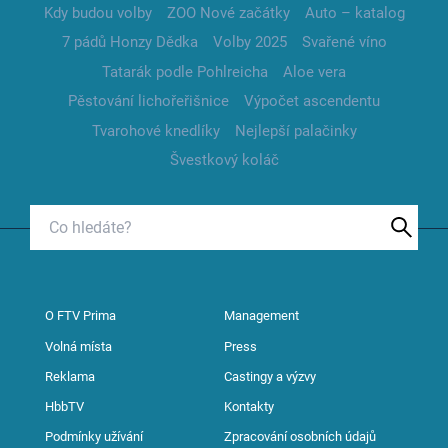
Kdy budou volby
ZOO Nové začátky
Auto – katalog
7 pádů Honzy Dědka
Volby 2025
Svařené víno
Tatarák podle Pohlreicha
Aloe vera
Pěstování lichořeřišnice
Výpočet ascendentu
Tvarohové knedlíky
Nejlepší palačinky
Švestkový koláč
O FTV Prima
Management
Volná místa
Press
Reklama
Castingy a výzvy
HbbTV
Kontakty
Podmínky užívání
Zpracování osobních údajů