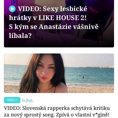
Sex a vztahy
VIDEO: Sexy lesbické
Videa
hrátky v LIKE HOUSE 2!
S kým se Anastázie vášnivě
Sledujte prima+
líbala?
Přihlášení
Sledujte nás
VIRÁLY
VIDEO: Slovenská rapperka schytává kritiku
za nový sprostý song. Zpívá o vlastní v*gině!