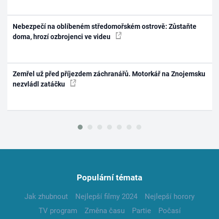
Nebezpečí na oblíbeném středomořském ostrově: Zůstaňte
doma, hrozí ozbrojenci ve videu
Zemřel už před příjezdem záchranářů. Motorkář na Znojemsku
nezvládl zatáčku
Populární témata
Jak zhubnout
Nejlepší filmy 2024
Nejlepší horory
TV program
Změna času
Partie
Počasí