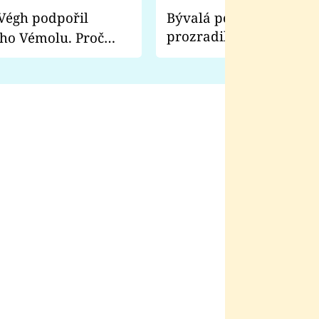
Bývalá pornoherečka
prozradila, co ji šokova
ho Vémolu. Proč
natáčení Euforie. Vážně
ji zápasit s ním než
bylo drsnější než hanba
 Kinclem?
filmy?