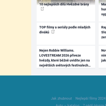
10 nejlepších dílů Hvězdné brány
Ma
hum
vy
TOP filmy a seriály podle mladých
Rap
diváků
Slo
ze
Nejen Robbie Williams.
No
LOVESTREAM 2026 přiveze
ním
hvězdy, které běžně uvidíte jen na
ja
největších světových festivalech
Jak zhubnout
Nejlepší filmy 2024
Auto – katalog
7 pádů Honzy 