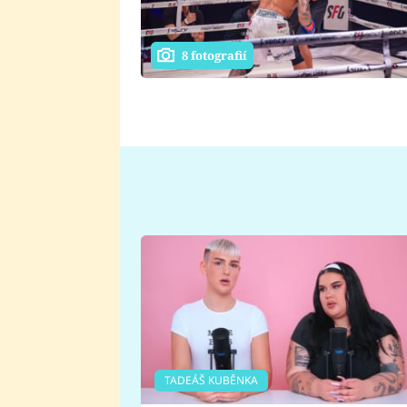
8 fotografií
TADEÁŠ KUBĚNKA