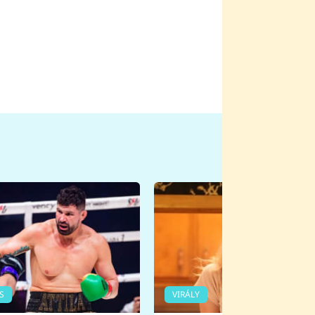
S
VIRÁLY