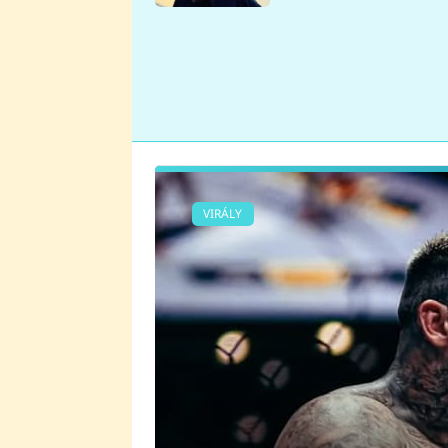
se v Plzni stalo
VIRÁLY