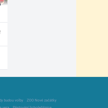
é
dy budou volby
ZOO Nové začátky
e vera
Pěstování lichořeřišnice