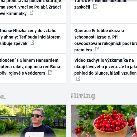
ma představila podzim: startuje
Tank KV-1 Němce dokonale
ma sport, vrací se Polabí, Zrádci
zaskočil
ové kriminálky
thiase Hložka ženy do vztahu
Operace Entebbe ukázala
dy uhnaly: Teď budu iniciátorem
schopnosti Izraele. Při
 slibuje zpěvák
osvobozování rukojmích padl br
premiéra
zloučení s Glenem Hansardem:
Video zachytilo výzkumníka na
outěná rakev, dojemná řeč Bona
okraji lávového jezera. Je to jak
zpěv Irglové s Vedderem
pohled do Slunce, hlásil vzruše