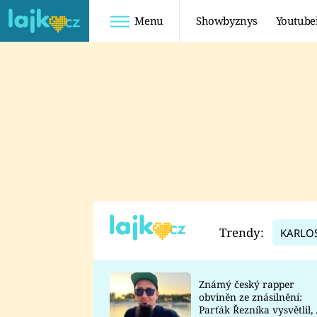
Menu
Showbyznys
Youtube
Youtuberky
Youtubeři
SHOPAHOLICADEL
FATTYPILLOW
ANNA ŠULC
FREESCOOT
SUGAR DENNY
ADAM KAJUMI
LADUŠKA
TADEÁŠ KUBĚNKA
DOMINIKA
DATEL
Trendy:
KARLO
MYSLIVCOVÁ
Známý český rapper
obviněn ze znásilnění:
Parťák Řezníka vysvětlil, 