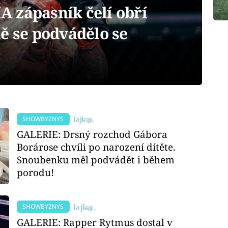
 zápasník čelí obří
ě se podvádělo se
SHOWBYZNYS
GALERIE: Drsný rozchod Gábora
Borárose chvíli po narození dítěte.
Snoubenku měl podvádět i během
porodu!
SHOWBYZNYS
GALERIE: Rapper Rytmus dostal v