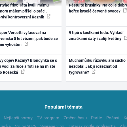
rtyho frky: Táta kvůli mému
Pěstujte brusinky! Na co je dobr
oru málem přišel o práci,
hořce kyselé červené ovoce?
práví kontroverzní Řezník
per Vercetti vyfasoval na
9 tipů s kostkami ledu: Vyhladí
vensku 5 let vězení, pak bude ze
zmačkané šaty i zalijí květiny
mě vyhoštěn
vý objev Kazmy? Blondýnka se s
Muchomůrku růžovku ani sucho
 vodí za ruce a fotí se na místě
nezdolá! Jak ji rozeznat od
ko Rosecká
tygrované?
Populární témata
Nejlepší horory
TV program
Změna času
Partie
Počasí
K
Dědka
Volby 2025
Svařené víno
Tatarák podle Pohlreicha
Alo