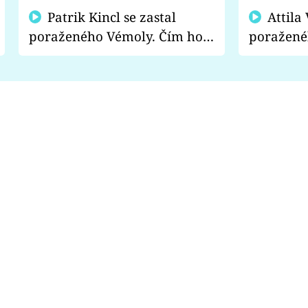
Patrik Kincl se zastal
Attila Végh podpořil
poraženého Vémoly. Čím ho
poražené
fanoušci naštvali?
chce radě
s vítězem