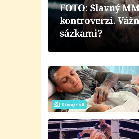
FOTO: Slavný MMA
kontroverzi. Vážn
sázkami?
9 fotografií