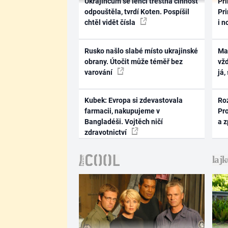
Ukrajincům se lehčí trestná činnost
Pri
odpouštěla, tvrdí Koten. Pospíšil
Pri
chtěl vidět čísla
i n
Rusko našlo slabé místo ukrajinské
Ma
obrany. Útočit může téměř bez
vž
varování
já,
Kubek: Evropa si zdevastovala
Ro
farmacii, nakupujeme v
Pr
Bangladéši. Vojtěch ničí
a 
zdravotnictví