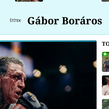
Gábor Boráros
ŠTÍTEK
TO