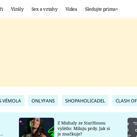
ři
Virály
Sex a vztahy
Videa
Sledujte prima+
Showbyznys
Extrém
VIRÁLY
KURIOZITY
VIDEA
KVÍZY
S VÉMOLA
ONLYFANS
SHOPAHOLICADEL
CLASH OF
Z Mishaly ze StarHousu
vylétlo: Miluju prdy. Jak si
co
je značkuje?