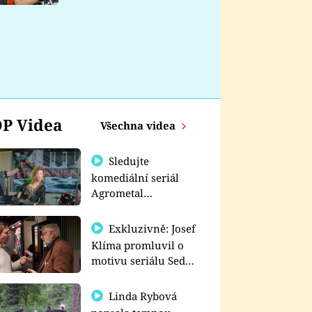
nemá
P Videa
Všechna videa
Sledujte
komediální seriál
Agrometal
exkluzivně na
prima+
Exkluzivně: Josef
Klíma promluvil o
motivu seriálu Sedm
schodů k moci
Linda Rybová