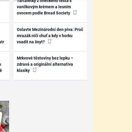
Tartaletky z lineckého těsta s
vanilkovým krémem a lesním
ovocem podle Bread Society
Oslavte Mezinárodní den piva: Proč
mrazák ničí chuť a kdy v horku
atr
vsadit na šnyt?
Mrkvové těstoviny bez lepku –
o
zdravá a originální alternativa
ně
klasiky