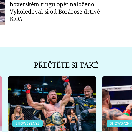
boxerském ringu opět naloženo.
Vykoledoval si od Borárose drtivé
K.O.?
PŘEČTĚTE SI TAKÉ
SHOWBYZNYS
SHOWBYZNY