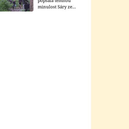
popsala temnou
minulost Sáry ze
seriálu Zákony vlka