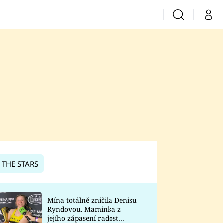
Vyhledávání
Můj 
Prima+
CNN Prima News
Prima Fresh
Prima Living
Prima Zoom
 THE STARS
Prima Lajk
Mína totálně zničila Denisu
Ryndovou. Maminka z
Sledujte nás
jejího zápasení radost