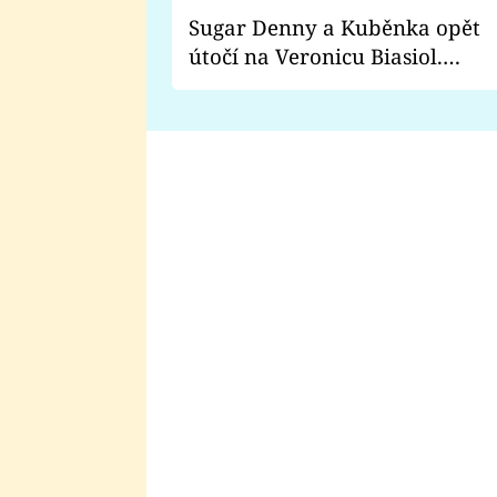
Sugar Denny a Kuběnka opět
útočí na Veronicu Biasiol.
Proč je podle nich falešná a
lže o své nevěře?