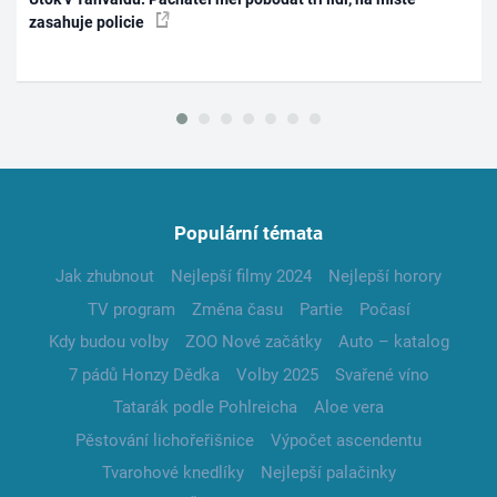
zasahuje policie
Populární témata
Jak zhubnout
Nejlepší filmy 2024
Nejlepší horory
TV program
Změna času
Partie
Počasí
Kdy budou volby
ZOO Nové začátky
Auto – katalog
7 pádů Honzy Dědka
Volby 2025
Svařené víno
Tatarák podle Pohlreicha
Aloe vera
Pěstování lichořeřišnice
Výpočet ascendentu
Tvarohové knedlíky
Nejlepší palačinky