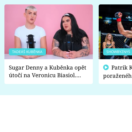
TADEÁŠ KUBĚNKA
SHOWBYZNYS
Sugar Denny a Kuběnka opět
Patrik Kincl se zastal
útočí na Veronicu Biasiol.
poraženéh
Proč je podle nich falešná a
fanoušci n
lže o své nevěře?