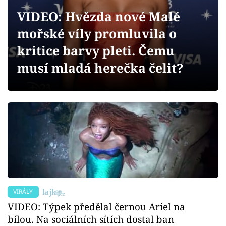
Sex a vztahy
VIDEO: Hvězda nové Malé
Videa
mořské víly promluvila o
kritice barvy pleti. Čemu
Sledujte prima+
musí mladá herečka čelit?
Přihlášení
Sledujte nás
VIRÁLY
VIDEO: Týpek předělal černou Ariel na
bílou. Na sociálních sítích dostal ban