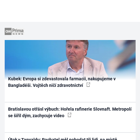
Kubek: Evropa si zdevastovala farmacii, nakupujeme v
Bangladéši. Vojtěch ničí zdravotnictví
Bratislavou otřásl výbuch: Hořela rafinerie Slovnaft. Metropolí
se šířil dým, zachycuje video
Útok v Tanvaldu: Pachatel měl pobodat tři lidi, na místě