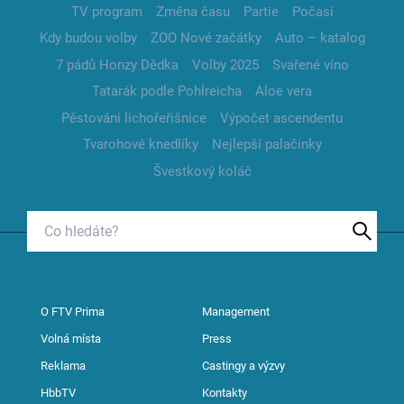
TV program
Změna času
Partie
Počasí
Kdy budou volby
ZOO Nové začátky
Auto – katalog
7 pádů Honzy Dědka
Volby 2025
Svařené víno
Tatarák podle Pohlreicha
Aloe vera
Pěstování lichořeřišnice
Výpočet ascendentu
Tvarohové knedlíky
Nejlepší palačinky
Švestkový koláč
O FTV Prima
Management
Volná místa
Press
Reklama
Castingy a výzvy
HbbTV
Kontakty