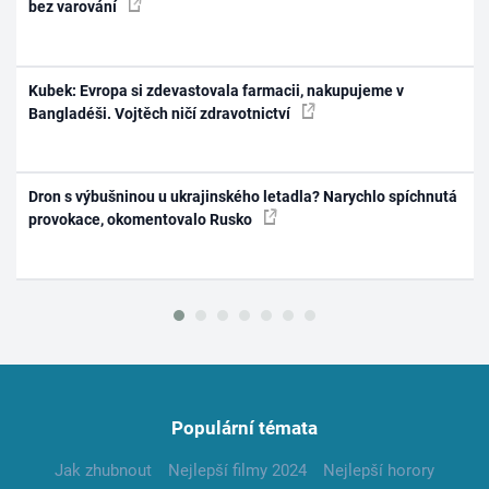
bez varování
Kubek: Evropa si zdevastovala farmacii, nakupujeme v
Bangladéši. Vojtěch ničí zdravotnictví
Dron s výbušninou u ukrajinského letadla? Narychlo spíchnutá
provokace, okomentovalo Rusko
Populární témata
Jak zhubnout
Nejlepší filmy 2024
Nejlepší horory