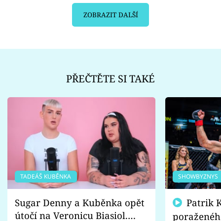
ZOBRAZIT DALŠÍ
PŘEČTĚTE SI TAKÉ
TADEÁŠ KUBĚNKA
SHOWBYZNYS
Sugar Denny a Kuběnka opět
Patrik Kincl se zastal
útočí na Veronicu Biasiol.
poraženéh