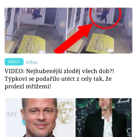
VIRÁLY
VIDEO: Nejhubenější zloděj všech dob?!
Týpkovi se podařilo utéct z cely tak, že
prolezl mřížemi!