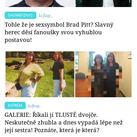
SHOWBYZNYS
Tohle že je sexsymbol Brad Pitt? Slavný
herec děsí fanoušky svou vyhublou
postavou!
EXTRÉM
GALERIE: Říkali jí TLUSTÉ dvojče.
Neskutečně zhubla a dnes vypadá lépe než
její sestra! Poznáte, která je která?