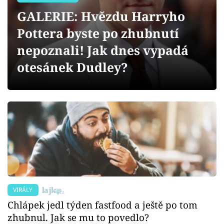
Sex a vztahy
GALERIE: Hvězdu Harryho
Videa
Pottera byste po zhubnutí
nepoznali! Jak dnes vypadá
Sledujte prima+
otesánek Dudley?
Přihlášení
Sledujte nás
VIRÁLY
Chlápek jedl týden fastfood a ještě po tom
zhubnul. Jak se mu to povedlo?