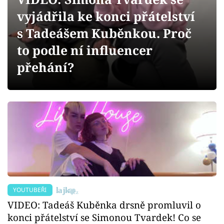
Sex a vztahy
vyjádřila ke konci přátelství
Videa
s Tadeášem Kuběnkou. Proč
to podle ní influencer
Sledujte prima+
přehání?
Přihlášení
Sledujte nás
YOUTUBEŘI
VIDEO: Tadeáš Kuběnka drsně promluvil o
konci přátelství se Simonou Tvardek! Co se