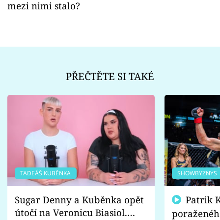
mezi nimi stalo?
PŘEČTĚTE SI TAKÉ
TADEÁŠ KUBĚNKA
SHOWBYZNYS
Sugar Denny a Kuběnka opět
Patrik Kincl se zastal
útočí na Veronicu Biasiol.
poraženéh