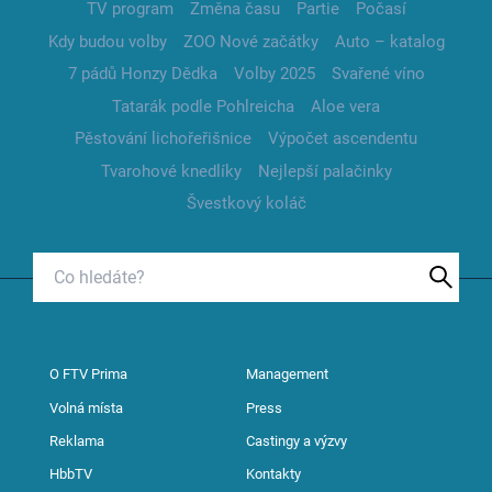
TV program
Změna času
Partie
Počasí
Kdy budou volby
ZOO Nové začátky
Auto – katalog
7 pádů Honzy Dědka
Volby 2025
Svařené víno
Tatarák podle Pohlreicha
Aloe vera
Pěstování lichořeřišnice
Výpočet ascendentu
Tvarohové knedlíky
Nejlepší palačinky
Švestkový koláč
O FTV Prima
Management
Volná místa
Press
Reklama
Castingy a výzvy
HbbTV
Kontakty