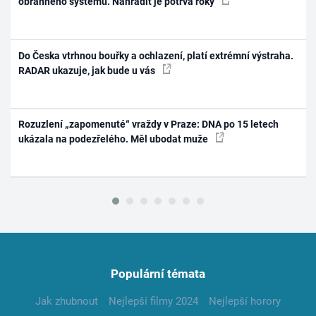
obranného systému. Nahradit je potrvá roky
Do Česka vtrhnou bouřky a ochlazení, platí extrémní výstraha.
RADAR ukazuje, jak bude u vás
Rozuzlení „zapomenuté“ vraždy v Praze: DNA po 15 letech
ukázala na podezřelého. Měl ubodat muže
Populární témata
Jak zhubnout
Nejlepší filmy 2024
Nejlepší horory