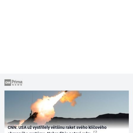
CNN: USA už vystřílely většinu raket svého klíčového