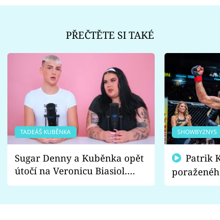
PŘEČTĚTE SI TAKÉ
TADEÁŠ KUBĚNKA
SHOWBYZNYS
Sugar Denny a Kuběnka opět
Patrik Kincl se zastal
útočí na Veronicu Biasiol.
poraženéh
Proč je podle nich falešná a
fanoušci n
lže o své nevěře?