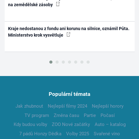
na zemědělské zásoby
Kraje nedostanou z fondu ani korunu na silnice, oznámil Půta.
Ministerstvo krok vysvětluje
Populární témata
Jak zhubnout
Nejlepší filmy 2024
Nejlepší horory
TV program
Změna času
Partie
Počasí
Kdy budou volby
ZOO Nové začátky
Auto – katalog
7 pádů Honzy Dědka
Volby 2025
Svařené víno