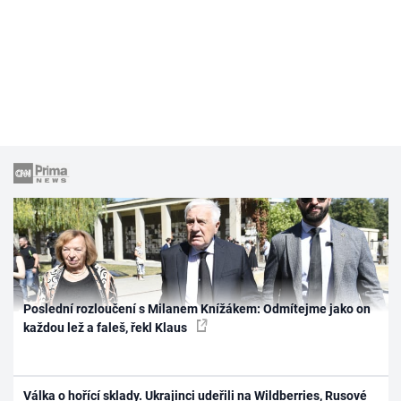
Poslední rozloučení s Milanem Knížákem: Odmítejme jako on
každou lež a faleš, řekl Klaus
Válka o hořící sklady. Ukrajinci udeřili na Wildberries, Rusové