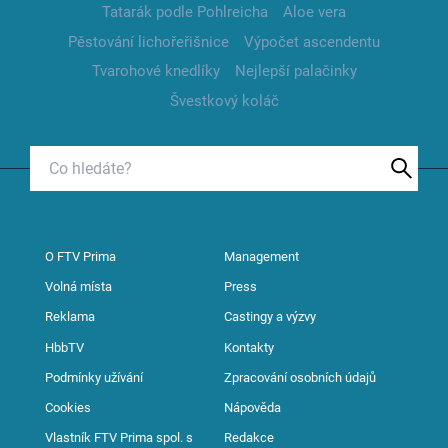
Tatarák podle Pohlreicha
Aloe vera
Pěstování lichořeřišnice
Výpočet ascendentu
Tvarohové knedlíky
Nejlepší palačinky
Švestkový koláč
O FTV Prima
Management
Volná místa
Press
Reklama
Castingy a výzvy
HbbTV
Kontakty
Podmínky užívání
Zpracování osobních údajů
Cookies
Nápověda
Vlastník FTV Prima spol. s
Redakce