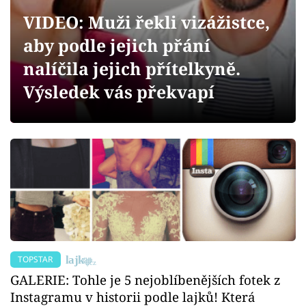
Sex a vztahy
VIDEO: Muži řekli vizážistce,
Videa
aby podle jejich přání
nalíčila jejich přítelkyně.
Sledujte prima+
Výsledek vás překvapí
Přihlášení
Sledujte nás
TOPSTAR
GALERIE: Tohle je 5 nejoblíbenějších fotek z
Instagramu v historii podle lajků! Která