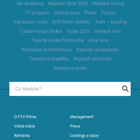
Jak zhubnout
Nejlepší filmy 2024
Nejlepší horory
TV program
Změna času
Partie
Počasí
Kdy budou volby
ZOO Nové začátky
Auto – katalog
7 pádů Honzy Dědka
Volby 2025
Svařené víno
Tatarák podle Pohlreicha
Aloe vera
Pěstování lichořeřišnice
Výpočet ascendentu
Tvarohové knedlíky
Nejlepší palačinky
Švestkový koláč
O FTV Prima
Management
Volná místa
Press
Reklama
Castingy a výzvy