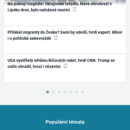
Na pokraji tragédie: Ukrajinské letadlo, které ohrožoval v
Lipsku dron, bylo naložené municí
Přilákat migranty do Česka? Sami by odešli, tvrdí expert. Mluví
i o politické sebevraždě
USA vystřílely většinu klíčových raket, tvrdí CNN. Trump se
ostře ohradil, hrozí i vězením
Populární témata