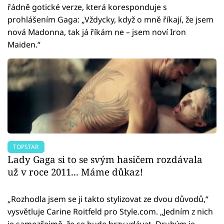
řádně gotické verze, která koresponduje s
prohlášením Gaga: „Vždycky, když o mně říkají, že jsem
nová Madonna, tak já říkám ne – jsem noví Iron
Maiden.“
TOPSTAR
Lady Gaga si to se svým hasičem rozdávala
už v roce 2011... Máme důkaz!
„Rozhodla jsem se ji takto stylizovat ze dvou důvodů,“
vysvětluje Carine Roitfeld pro Style.com. „Jedním z nich
je samozřejmě, že se bude brzy vdávat. Druhým je