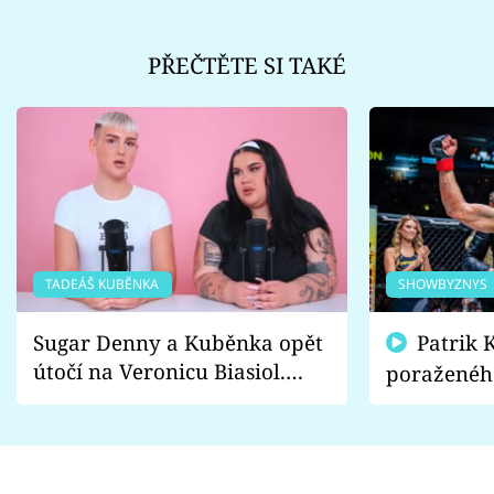
PŘEČTĚTE SI TAKÉ
TADEÁŠ KUBĚNKA
SHOWBYZNYS
Sugar Denny a Kuběnka opět
Patrik Kincl se zastal
útočí na Veronicu Biasiol.
poraženéh
Proč je podle nich falešná a
fanoušci n
lže o své nevěře?