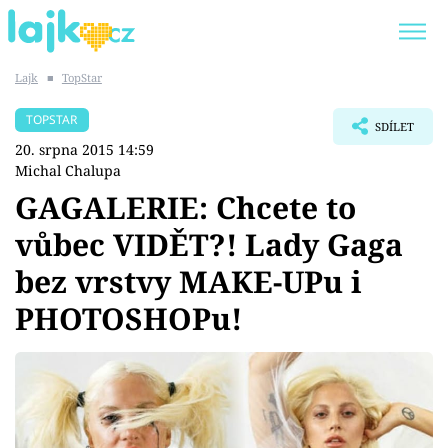
Lajk
■
TopStar
Trendy:
KARLOS VÉMOLA
ONLYFANS
TOPSTAR
SDÍLET
SHOPAHOLICADEL
CLASH OF THE STARS
20. srpna 2015 14:59
Michal Chalupa
GAGALERIE: Chcete to
vůbec VIDĚT?! Lady Gaga
Témata
bez vrstvy MAKE-UPu i
Showbyznys
PHOTOSHOPu!
Youtubeři
Virály