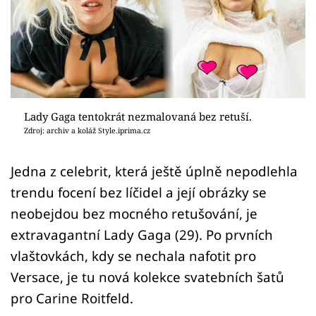
Sex a vztahy
Videa
Sledujte prima+
Přihlášení
Lady Gaga tentokrát nezmalovaná bez retuší.
Zdroj: archiv a koláž Style.iprima.cz
Sledujte nás
Jedna z celebrit, která ještě úplně nepodlehla
trendu focení bez líčidel a její obrázky se
neobejdou bez mocného retušování, je
extravagantní Lady Gaga (29). Po prvních
vlaštovkách, kdy se nechala nafotit pro
Versace, je tu nová kolekce svatebních šatů
pro Carine Roitfeld.