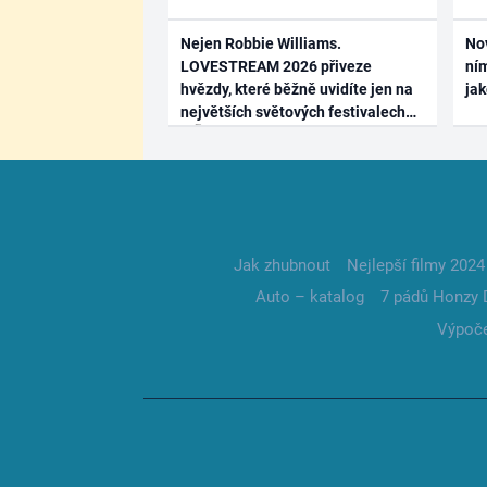
Nejen Robbie Williams.
No
LOVESTREAM 2026 přiveze
ním
hvězdy, které běžně uvidíte jen na
ja
největších světových festivalech
Jak zhubnout
Nejlepší filmy 2024
Auto – katalog
7 pádů Honzy 
Výpoče