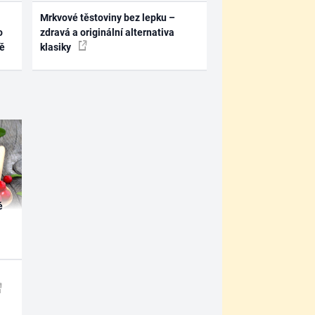
Mrkvové těstoviny bez lepku –
o
zdravá a originální alternativa
ně
klasiky
é