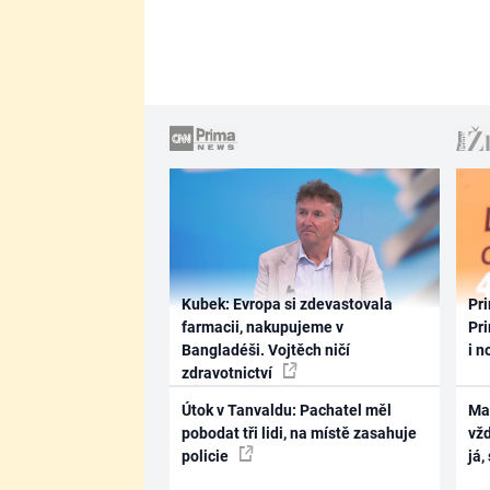
Kubek: Evropa si zdevastovala
Pri
farmacii, nakupujeme v
Pri
Bangladéši. Vojtěch ničí
i n
zdravotnictví
Útok v Tanvaldu: Pachatel měl
Ma
pobodat tři lidi, na místě zasahuje
vž
policie
já,