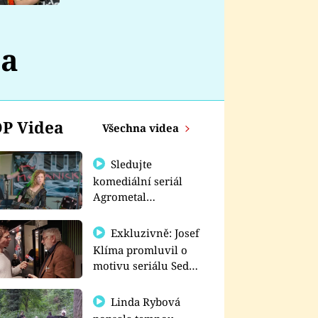
nemá
ta
P Videa
Všechna videa
Sledujte
komediální seriál
Agrometal
exkluzivně na
prima+
Exkluzivně: Josef
Klíma promluvil o
motivu seriálu Sedm
schodů k moci
Linda Rybová