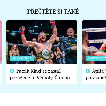
PŘEČTĚTE SI TAKÉ
SHOWBYZNYS
SHOWBYZNY
Patrik Kincl se zastal
Attila Végh podpořil
poraženého Vémoly. Čím ho
poražené
fanoušci naštvali?
chce radě
s vítězem