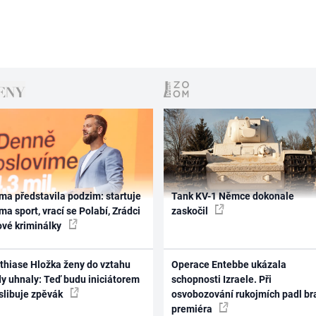
ma představila podzim: startuje
Tank KV-1 Němce dokonale
ma sport, vrací se Polabí, Zrádci
zaskočil
ové kriminálky
thiase Hložka ženy do vztahu
Operace Entebbe ukázala
dy uhnaly: Teď budu iniciátorem
schopnosti Izraele. Při
 slibuje zpěvák
osvobozování rukojmích padl br
premiéra