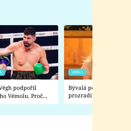
S
VIRÁLY
Bývalá pornoherečka
prozradila, co ji šokova
ho Vémolu. Proč
natáčení Euforie. Vážně
ji zápasit s ním než
bylo drsnější než hanba
 Kinclem?
filmy?