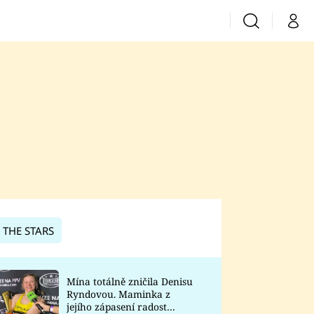
Vyhledávání
Můj 
Prima+
CNN Prima News
Prima Fresh
Prima Living
Prima Zoom
 THE STARS
Prima Lajk
Mína totálně zničila Denisu
Ryndovou. Maminka z
Sledujte nás
jejího zápasení radost