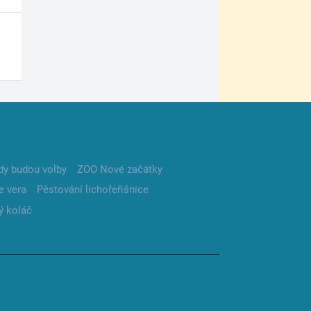
dy budou volby
ZOO Nové začátky
e vera
Pěstování lichořeřišnice
ý koláč