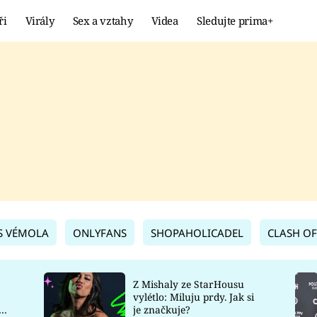
ři
Virály
Sex a vztahy
Videa
Sledujte prima+
Showbyznys
Extrém
VIRÁLY
KURIOZITY
VIDEA
KVÍZY
S VÉMOLA
ONLYFANS
SHOPAHOLICADEL
CLASH OF
Z Mishaly ze StarHousu
vylétlo: Miluju prdy. Jak si
co
je značkuje?