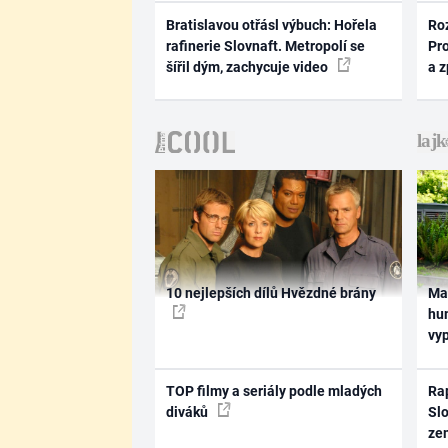
Bratislavou otřásl výbuch: Hořela
Ro
rafinerie Slovnaft. Metropolí se
Pr
šířil dým, zachycuje video
a 
10 nejlepších dílů Hvězdné brány
Ma
hum
vy
TOP filmy a seriály podle mladých
Rap
diváků
Slo
ze