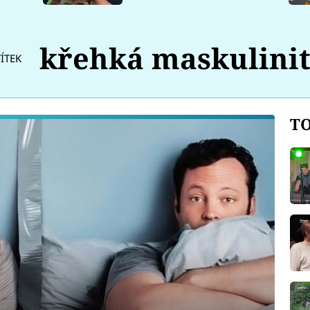
křehká maskulini
TÍTEK
TO