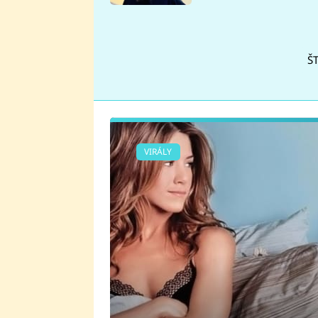
se v Plzni stalo
Š
VIRÁLY