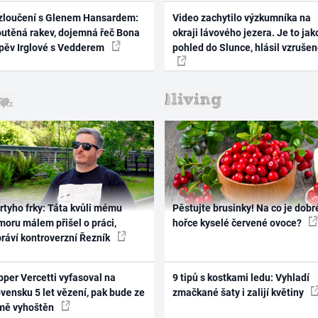
zloučení s Glenem Hansardem:
Video zachytilo výzkumníka na
outěná rakev, dojemná řeč Bona
okraji lávového jezera. Je to jak
zpěv Irglové s Vedderem
pohled do Slunce, hlásil vzruše
rtyho frky: Táta kvůli mému
Pěstujte brusinky! Na co je dobr
oru málem přišel o práci,
hořce kyselé červené ovoce?
práví kontroverzní Řezník
per Vercetti vyfasoval na
9 tipů s kostkami ledu: Vyhladí
vensku 5 let vězení, pak bude ze
zmačkané šaty i zalijí květiny
mě vyhoštěn