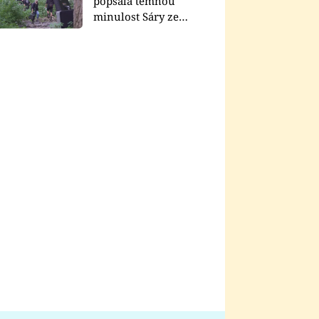
popsala temnou
minulost Sáry ze
seriálu Zákony vlka