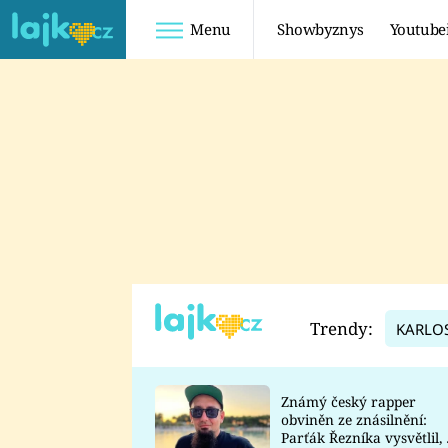
Menu
Showbyznys
Youtube
Youtuberky
Youtubeři
SHOPAHOLICADEL
FATTYPILLOW
ANNA ŠULC
FREESCOOT
SUGAR DENNY
ADAM KAJUMI
LADUŠKA
TADEÁŠ KUBĚNKA
DOMINIKA
DATEL
Trendy:
KARLO
MYSLIVCOVÁ
Známý český rapper
obviněn ze znásilnění:
Parťák Řezníka vysvětlil, 