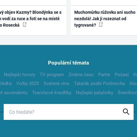
vý objev Kazmy? Blondýnka se s
Muchomůrku růžovku ani sucho
 vodí za ruce a fotí se na místě
nezdolá! Jak ji rozeznat od
ko Rosecká
tygrované?
Populární témata
Nejlepší horory
TV program
Změna času
Partie
Počasí
K
Dědka
Volby 2025
Svařené víno
Tatarák podle Pohlreicha
Alo
t ascendentu
Tvarohové knedlíky
Nejlepší palačinky
Švestkov