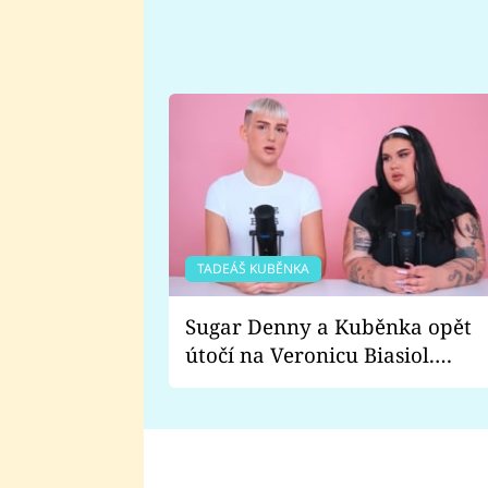
TADEÁŠ KUBĚNKA
Sugar Denny a Kuběnka opět
útočí na Veronicu Biasiol.
Proč je podle nich falešná a
lže o své nevěře?