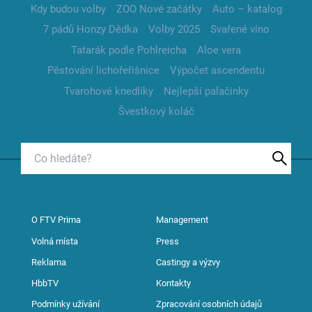
Kdy budou volby
ZOO Nové začátky
Auto – katalog
7 pádů Honzy Dědka
Volby 2025
Svařené víno
Tatarák podle Pohlreicha
Aloe vera
Pěstování lichořeřišnice
Výpočet ascendentu
Tvarohové knedlíky
Nejlepší palačinky
Švestkový koláč
O FTV Prima
Management
Volná místa
Press
Reklama
Castingy a výzvy
HbbTV
Kontakty
Podmínky užívání
Zpracování osobních údajů