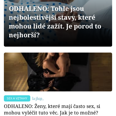
Sex a vztahy
ODHALENO: Tohle jsou
Videa
nejbolestivější stavy, které
mohou lidé zažít. Je porod to
Sledujte prima+
nejhorší?
Přihlášení
Sledujte nás
SEX A VZTAHY
ODHALENO: Ženy, které mají často sex, si
mohou vyléčit tuto věc. Jak je to možné?