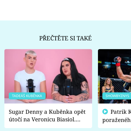
PŘEČTĚTE SI TAKÉ
TADEÁŠ KUBĚNKA
SHOWBYZNYS
Sugar Denny a Kuběnka opět
Patrik Kincl se zastal
útočí na Veronicu Biasiol.
poraženéh
Proč je podle nich falešná a
fanoušci n