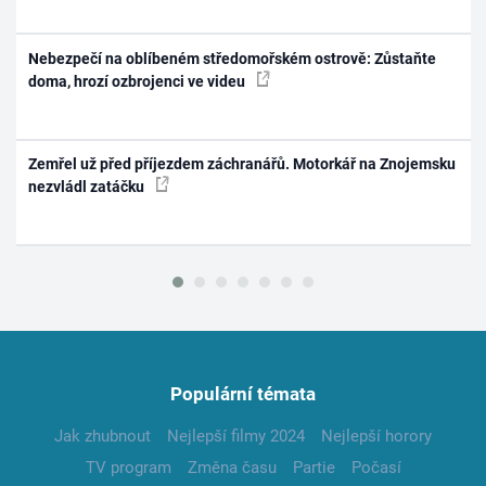
Nebezpečí na oblíbeném středomořském ostrově: Zůstaňte
doma, hrozí ozbrojenci ve videu
Zemřel už před příjezdem záchranářů. Motorkář na Znojemsku
nezvládl zatáčku
Populární témata
Jak zhubnout
Nejlepší filmy 2024
Nejlepší horory
TV program
Změna času
Partie
Počasí