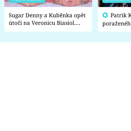
Sugar Denny a Kuběnka opět
Patrik Kincl se zastal
útočí na Veronicu Biasiol.
poraženéh
Proč je podle nich falešná a
fanoušci n
lže o své nevěře?