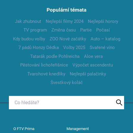
Populární témata
Jak zhubnout
Nejlepší filmy 2024
Nejlepší horory
TV program
Změna času
Partie
Počasí
Kdy budou volby
ZOO Nové začátky
Auto – katalog
7 pádů Honzy Dědka
Volby 2025
Svařené víno
Tatarák podle Pohlreicha
Aloe vera
Pěstování lichořeřišnice
Výpočet ascendentu
Tvarohové knedlíky
Nejlepší palačinky
Švestkový koláč
O FTV Prima
Management