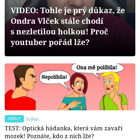
Sex a vztahy
VIDEO: Tohle je prý důkaz, že
Videa
Ondra Vlček stále chodí
s nezletilou holkou! Proč
Sledujte prima+
youtuber pořád lže?
Přihlášení
Sledujte nás
VIRÁLY
TEST: Optická hádanka, která vám zavaří
mozek! Poznáte, kdo z nich lže?