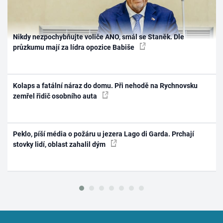
Nikdy nezpochybňujte voliče ANO, smál se Staněk. Dle
průzkumu mají za lídra opozice Babiše
Kolaps a fatální náraz do domu. Při nehodě na Rychnovsku
zemřel řidič osobního auta
Peklo, píší média o požáru u jezera Lago di Garda. Prchají
stovky lidí, oblast zahalil dým