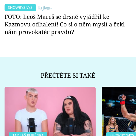
SHOWBYZNYS
FOTO: Leoš Mareš se drsně vyjádřil ke
Kazmovu odhalení! Co si o něm myslí a řekl
nám provokatér pravdu?
PŘEČTĚTE SI TAKÉ
TADEÁŠ KUBĚNKA
SHOWBYZNYS