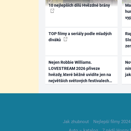
10 nejlepších dílů Hvězdné brány
Ma
hum
vy
TOP filmy a seriály podle mladých
Rap
diváků
Slo
ze
Nejen Robbie Williams.
No
LOVESTREAM 2026 přiveze
ním
hvězdy, které běžně uvidíte jen na
ja
největších světových festivalech
Jak zhubnout
Nejlepší filmy 2024
Auto – katalog
7 pádů Honzy 