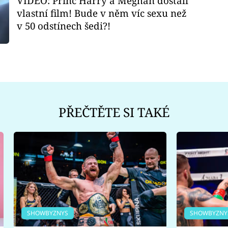
VIDEO: Princ Harry a Meghan dostali
vlastní film! Bude v něm víc sexu než
v 50 odstínech šedi?!
PŘEČTĚTE SI TAKÉ
SHOWBYZNYS
SHOWBYZNY