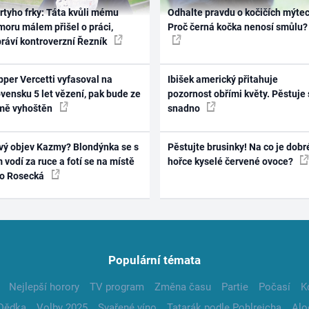
rtyho frky: Táta kvůli mému
Odhalte pravdu o kočičích mýtec
oru málem přišel o práci,
Proč černá kočka nenosí smůlu?
práví kontroverzní Řezník
per Vercetti vyfasoval na
Ibišek americký přitahuje
vensku 5 let vězení, pak bude ze
pozornost obřími květy. Pěstuje 
mě vyhoštěn
snadno
vý objev Kazmy? Blondýnka se s
Pěstujte brusinky! Na co je dobr
 vodí za ruce a fotí se na místě
hořce kyselé červené ovoce?
ko Rosecká
Populární témata
Nejlepší horory
TV program
Změna času
Partie
Počasí
K
Dědka
Volby 2025
Svařené víno
Tatarák podle Pohlreicha
Alo