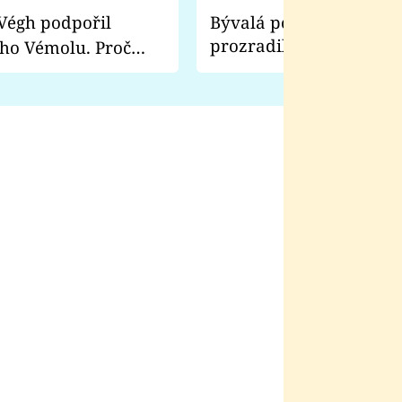
Bývalá pornoherečka
prozradila, co ji šokova
ho Vémolu. Proč
natáčení Euforie. Vážně
ji zápasit s ním než
bylo drsnější než hanba
 Kinclem?
filmy?