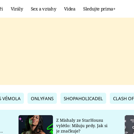
ři
Virály
Sex a vztahy
Videa
Sledujte prima+
Showbyznys
Extrém
VIRÁLY
KURIOZITY
VIDEA
KVÍZY
S VÉMOLA
ONLYFANS
SHOPAHOLICADEL
CLASH OF
Z Mishaly ze StarHousu
vylétlo: Miluju prdy. Jak si
co
je značkuje?