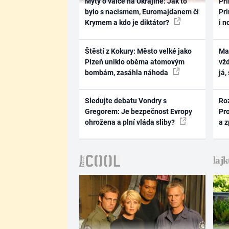
Mýty o válce na Ukrajině: Jak to
Pri
bylo s nacismem, Euromajdanem či
Pri
Krymem a kdo je diktátor?
i n
Štěstí z Kokury: Město velké jako
Ma
Plzeň uniklo oběma atomovým
vž
bombám, zasáhla náhoda
já,
Sledujte debatu Vondry s
Ro
Gregorem: Je bezpečnost Evropy
Pr
ohrožena a plní vláda sliby?
a 