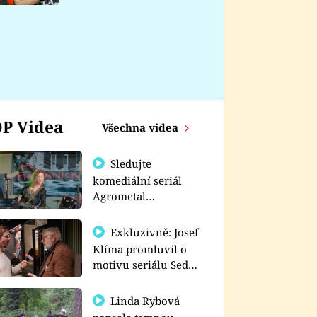
nemá
P Videa
Všechna videa
Sledujte
komediální seriál
Agrometal
exkluzivně na
prima+
Exkluzivně: Josef
Klíma promluvil o
motivu seriálu Sedm
schodů k moci
Linda Rybová