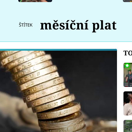
měsíční plat
ŠTÍTEK
TO