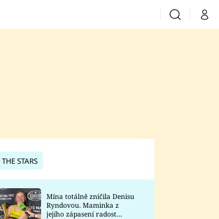
Vyhledávání
Můj 
Prima+
CNN Prima News
Prima Fresh
Prima Living
Prima Zoom
 THE STARS
Prima Lajk
Mína totálně zničila Denisu
Ryndovou. Maminka z
Sledujte nás
jejího zápasení radost