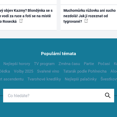
vý objev Kazmy? Blondýnka se s
Muchomůrku růžovku ani sucho
 vodí za ruce a fotí se na místě
nezdolá! Jak ji rozeznat od
ko Rosecká
tygrované?
Populární témata
Nejlepší horory
TV program
Změna času
Partie
Počasí
K
Dědka
Volby 2025
Svařené víno
Tatarák podle Pohlreicha
Alo
t ascendentu
Tvarohové knedlíky
Nejlepší palačinky
Švestkov