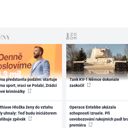
ma představila podzim: startuje
Tank KV-1 Němce dokonale
ma sport, vrací se Polabí, Zrádci
zaskočil
ové kriminálky
thiase Hložka ženy do vztahu
Operace Entebbe ukázala
dy uhnaly: Teď budu iniciátorem
schopnosti Izraele. Při
 slibuje zpěvák
osvobozování rukojmích padl br
premiéra