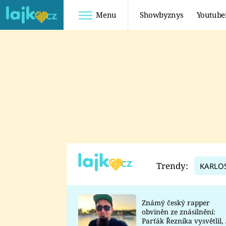
Menu
Showbyznys
Youtube
Youtuberky
Youtubeři
SHOPAHOLICADEL
FATTYPILLOW
ANNA ŠULC
FREESCOOT
SUGAR DENNY
ADAM KAJUMI
LADUŠKA
TADEÁŠ KUBĚNKA
DOMINIKA
DATEL
Trendy:
KARLO
MYSLIVCOVÁ
Známý český rapper
obviněn ze znásilnění:
Parťák Řezníka vysvětlil, 