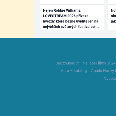
Nejen Robbie Williams.
No
LOVESTREAM 2026 přiveze
ním
hvězdy, které běžně uvidíte jen na
ja
největších světových festivalech
Jak zhubnout
Nejlepší filmy 2024
Auto – katalog
7 pádů Honzy 
Výpoče