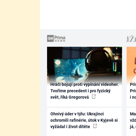
Hráči bojují proti vypínání videoher.
Pri
Tvoříme precedent i pro fyzický
Pri
svět, říká Gregorová
i n
Ohnivý úder v týlu: Ukrajinci
Ma
ochromili rafinérie, útok v Kyjevě si
vž
vyžádal i život dítěte
já,