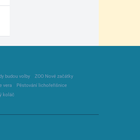
dy budou volby
ZOO Nové začátky
e vera
Pěstování lichořeřišnice
ý koláč