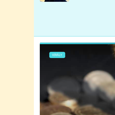
se v Plzni stalo
VIRÁLY