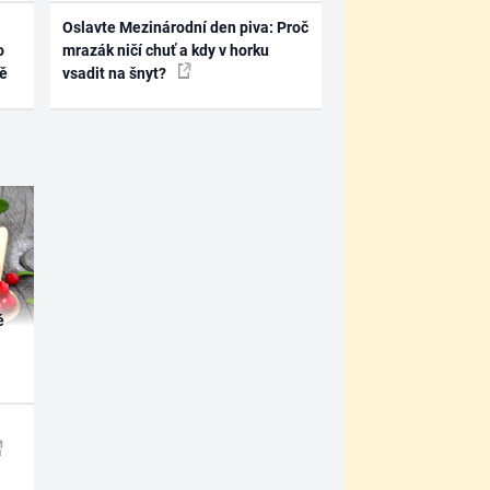
Oslavte Mezinárodní den piva: Proč
o
mrazák ničí chuť a kdy v horku
ně
vsadit na šnyt?
é