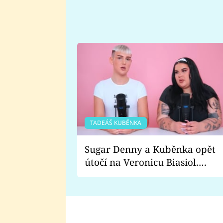
TADEÁŠ KUBĚNKA
Sugar Denny a Kuběnka opět
útočí na Veronicu Biasiol.
Proč je podle nich falešná a
lže o své nevěře?