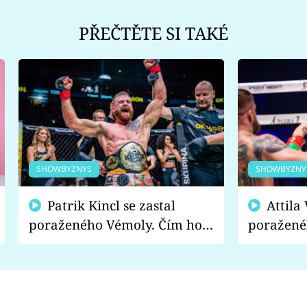
PŘEČTĚTE SI TAKÉ
SHOWBYZNYS
SHOWBYZNY
Patrik Kincl se zastal
Attila Végh podpořil
poraženého Vémoly. Čím ho
poražené
fanoušci naštvali?
chce radě
s vítězem