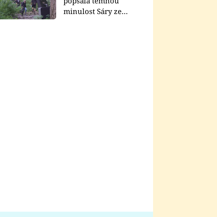
popsala temnou
minulost Sáry ze
seriálu Zákony vlka