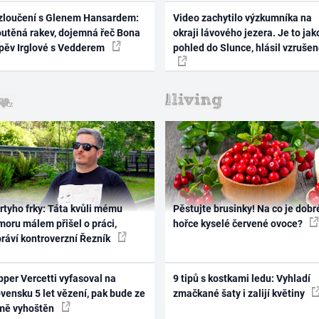
zloučení s Glenem Hansardem:
Video zachytilo výzkumníka na
outěná rakev, dojemná řeč Bona
okraji lávového jezera. Je to jak
zpěv Irglové s Vedderem
pohled do Slunce, hlásil vzruše
rtyho frky: Táta kvůli mému
Pěstujte brusinky! Na co je dobr
oru málem přišel o práci,
hořce kyselé červené ovoce?
práví kontroverzní Řezník
per Vercetti vyfasoval na
9 tipů s kostkami ledu: Vyhladí
vensku 5 let vězení, pak bude ze
zmačkané šaty i zalijí květiny
mě vyhoštěn