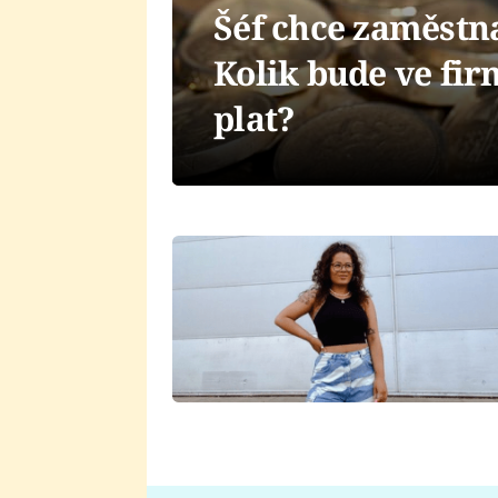
Šéf chce zaměstna
Kolik bude ve fi
plat?