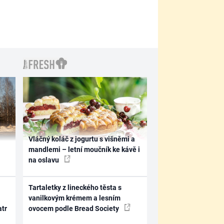
Vláčný koláč z jogurtu s višněmi a
mandlemi – letní moučník ke kávě i
na oslavu
Tartaletky z lineckého těsta s
vanilkovým krémem a lesním
atr
ovocem podle Bread Society