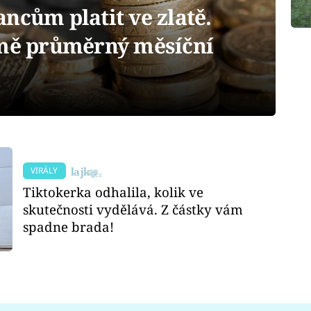
ncům platit ve zlatě.
rmě průměrný měsíční
VIRÁLY
Tiktokerka odhalila, kolik ve
skutečnosti vydělává. Z částky vám
spadne brada!