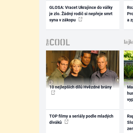
GLOSA: Vracet Ukrajince do války
Ro
je zlo. Žádný rodič si nepřeje smrt
Pr
syna v zákopu
a 
10 nejlepších dílů Hvězdné brány
Ma
hum
vy
TOP filmy a seriály podle mladých
Rap
diváků
Slo
ze