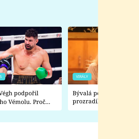
S
VIRÁLY
Bývalá pornoherečka
prozradila, co ji šokova
ho Vémolu. Proč
natáčení Euforie. Vážně
ji zápasit s ním než
bylo drsnější než hanba
 Kinclem?
filmy?