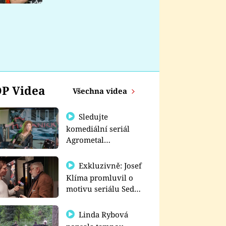
nemá
P Videa
Všechna videa
Sledujte
komediální seriál
Agrometal
exkluzivně na
prima+
Exkluzivně: Josef
Klíma promluvil o
motivu seriálu Sedm
schodů k moci
Linda Rybová