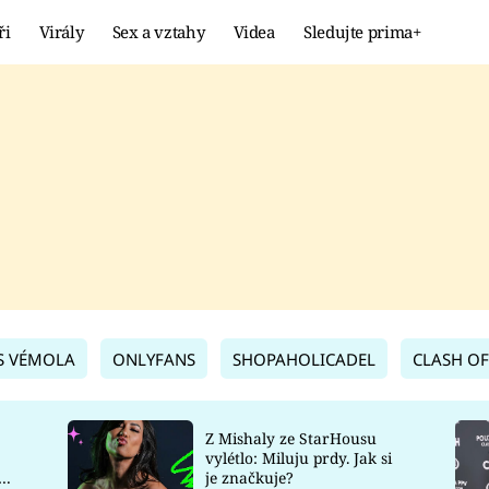
ři
Virály
Sex a vztahy
Videa
Sledujte prima+
Showbyznys
Extrém
VIRÁLY
KURIOZITY
VIDEA
KVÍZY
S VÉMOLA
ONLYFANS
SHOPAHOLICADEL
CLASH OF
Z Mishaly ze StarHousu
vylétlo: Miluju prdy. Jak si
co
je značkuje?