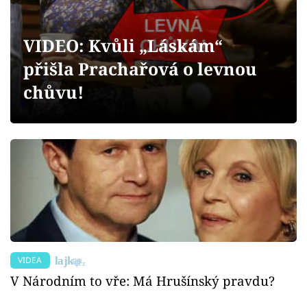
Sex a vztahy
Videa
VIDEO: Kvůli „Láskám“
přišla Prachařová o levnou
Sledujte prima+
chůvu!
Přihlášení
Sledujte nás
VIDEA
V Národním to vře: Má Hrušínský pravdu?