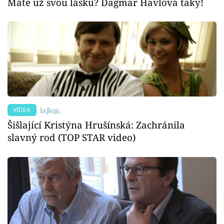
Máte už svou lásku? Dagmar Havlová taky!
VIDEA
Šišlající Kristýna Hrušínská: Zachránila
slavný rod (TOP STAR video)