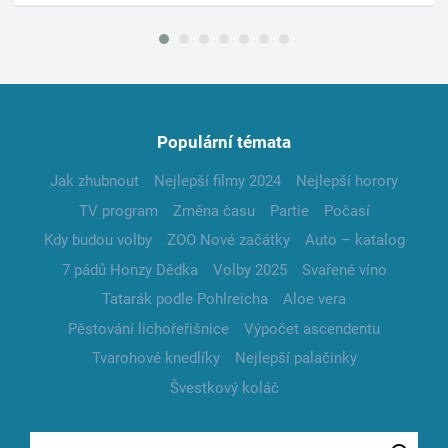
Populární témata
Jak zhubnout
Nejlepší filmy 2024
Nejlepší horory
TV program
Změna času
Partie
Počasí
Kdy budou volby
ZOO Nové začátky
Auto – katalog
7 pádů Honzy Dědka
Volby 2025
Svařené víno
Tatarák podle Pohlreicha
Aloe vera
Pěstování lichořeřišnice
Výpočet ascendentu
Tvarohové knedlíky
Nejlepší palačinky
Švestkový koláč