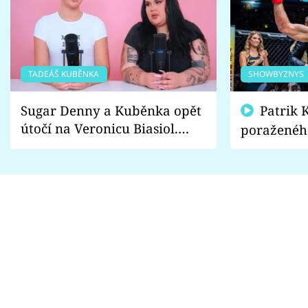
TADEÁŠ KUBĚNKA
SHOWBYZNYS
Sugar Denny a Kuběnka opět
Patrik Kincl se zastal
útočí na Veronicu Biasiol.
poraženéh
Proč je podle nich falešná a
fanoušci n
lže o své nevěře?