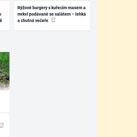
Rýžové burgery s kuřecím masem a
o
mrkví podávané se salátem – lehká
ně
a chutná večeře