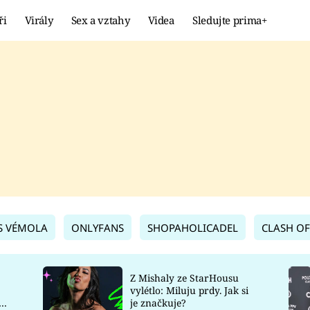
ři
Virály
Sex a vztahy
Videa
Sledujte prima+
Showbyznys
Extrém
VIRÁLY
KURIOZITY
VIDEA
KVÍZY
S VÉMOLA
ONLYFANS
SHOPAHOLICADEL
CLASH OF
Z Mishaly ze StarHousu
vylétlo: Miluju prdy. Jak si
co
je značkuje?