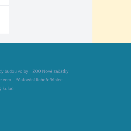
dy budou volby
ZOO Nové začátky
e vera
Pěstování lichořeřišnice
ý koláč