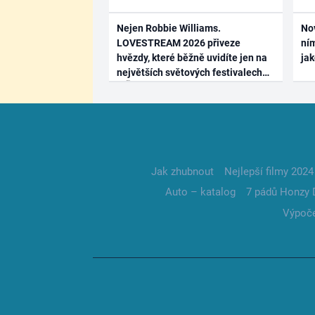
Nejen Robbie Williams.
No
LOVESTREAM 2026 přiveze
ním
hvězdy, které běžně uvidíte jen na
ja
největších světových festivalech
Jak zhubnout
Nejlepší filmy 2024
Auto – katalog
7 pádů Honzy 
Výpoče