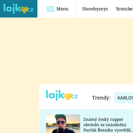
Menu
Showbyznys
Youtube
Youtuberky
Youtubeři
SHOPAHOLICADEL
FATTYPILLOW
ANNA ŠULC
FREESCOOT
SUGAR DENNY
ADAM KAJUMI
LADUŠKA
TADEÁŠ KUBĚNKA
DOMINIKA
DATEL
Trendy:
KARLO
MYSLIVCOVÁ
Známý český rapper
obviněn ze znásilnění:
Parťák Řezníka vysvětlil, 