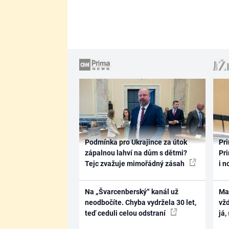
Podmínka pro Ukrajince za útok
Pri
zápalnou lahví na dům s dětmi?
Pri
Tejc zvažuje mimořádný zásah
i n
Na „Švarcenberský“ kanál už
Ma
neodbočíte. Chyba vydržela 30 let,
vž
teď ceduli celou odstraní
já,