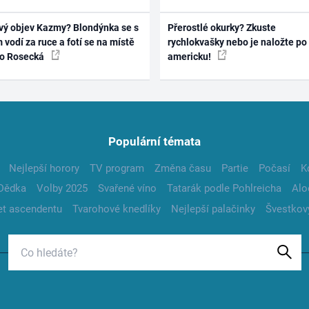
vý objev Kazmy? Blondýnka se s
Přerostlé okurky? Zkuste
 vodí za ruce a fotí se na místě
rychlokvašky nebo je naložte po
ko Rosecká
americku!
Populární témata
Nejlepší horory
TV program
Změna času
Partie
Počasí
K
Dědka
Volby 2025
Svařené víno
Tatarák podle Pohlreicha
Alo
t ascendentu
Tvarohové knedlíky
Nejlepší palačinky
Švestkov