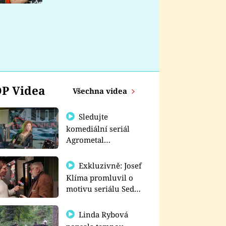
nemá
P Videa
Všechna videa
Sledujte
komediální seriál
Agrometal
exkluzivně na
prima+
Exkluzivně: Josef
Klíma promluvil o
motivu seriálu Sedm
schodů k moci
Linda Rybová