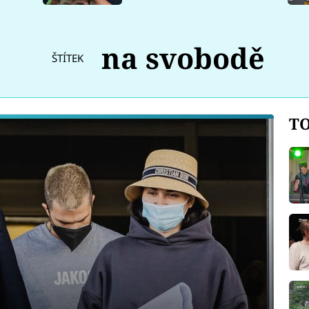
na svobodě
ŠTÍTEK
TO