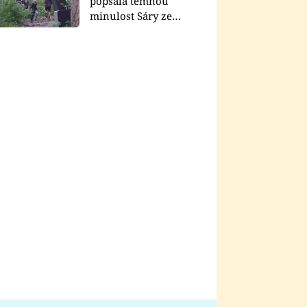
popsala temnou
minulost Sáry ze
seriálu Zákony vlka