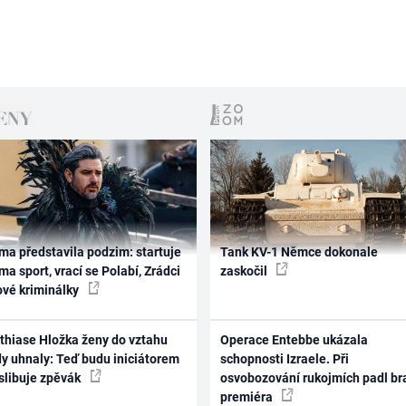
ma představila podzim: startuje
Tank KV-1 Němce dokonale
ma sport, vrací se Polabí, Zrádci
zaskočil
ové kriminálky
thiase Hložka ženy do vztahu
Operace Entebbe ukázala
dy uhnaly: Teď budu iniciátorem
schopnosti Izraele. Při
 slibuje zpěvák
osvobozování rukojmích padl br
premiéra