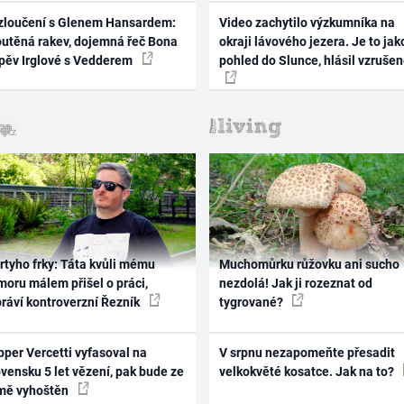
zloučení s Glenem Hansardem:
Video zachytilo výzkumníka na
outěná rakev, dojemná řeč Bona
okraji lávového jezera. Je to jak
zpěv Irglové s Vedderem
pohled do Slunce, hlásil vzruše
rtyho frky: Táta kvůli mému
Muchomůrku růžovku ani sucho
oru málem přišel o práci,
nezdolá! Jak ji rozeznat od
práví kontroverzní Řezník
tygrované?
per Vercetti vyfasoval na
V srpnu nezapomeňte přesadit
vensku 5 let vězení, pak bude ze
velkokvěté kosatce. Jak na to?
mě vyhoštěn