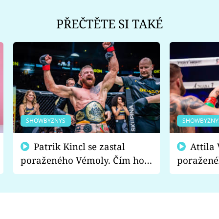
PŘEČTĚTE SI TAKÉ
SHOWBYZNYS
SHOWBYZNY
Patrik Kincl se zastal
Attila Végh podpořil
poraženého Vémoly. Čím ho
poražené
fanoušci naštvali?
chce radě
s vítězem