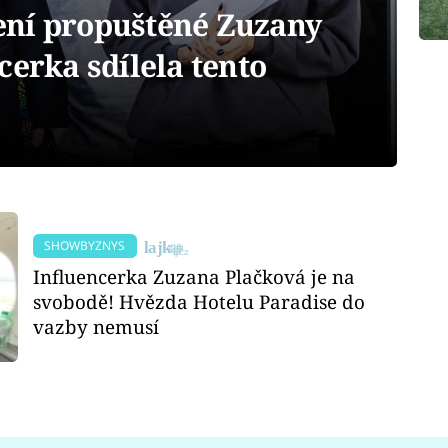
ení propuštěné Zuzany
cerka sdílela tento
SHOWBYZNYS
Influencerka Zuzana Plačková je na
svobodě! Hvězda Hotelu Paradise do
vazby nemusí