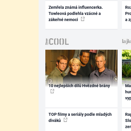
Zemřela známá influencerka.
Ro
Towleová podlehla vzácné a
Pr
zákeřné nemoci
a 
10 nejlepších dílů Hvězdné brány
Ma
hum
vy
TOP filmy a seriály podle mladých
Rap
diváků
Slo
ze