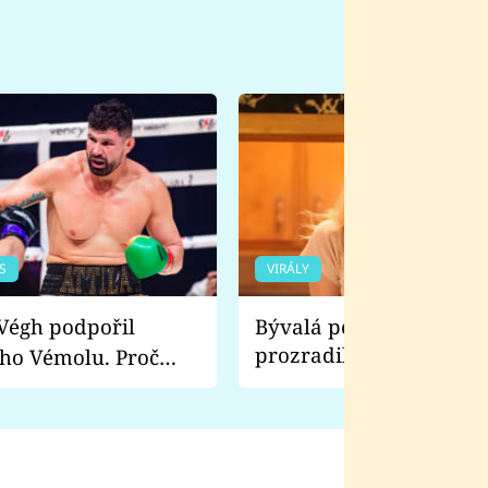
S
VIRÁLY
Bývalá pornoherečka
prozradila, co ji šokova
ho Vémolu. Proč
natáčení Euforie. Vážně
ji zápasit s ním než
bylo drsnější než hanba
 Kinclem?
filmy?