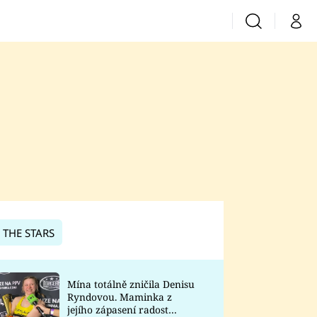
Vyhledávání
Můj 
Prima+
CNN Prima News
Prima Fresh
Prima Living
Prima Zoom
 THE STARS
Prima Lajk
Mína totálně zničila Denisu
Ryndovou. Maminka z
Sledujte nás
jejího zápasení radost