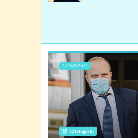
se v Plzni stalo
SHOWBYZNYS
12 fotografií