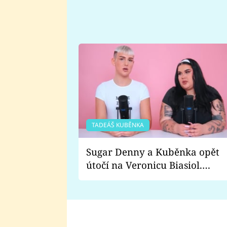
TADEÁŠ KUBĚNKA
Sugar Denny a Kuběnka opět
útočí na Veronicu Biasiol.
Proč je podle nich falešná a
lže o své nevěře?