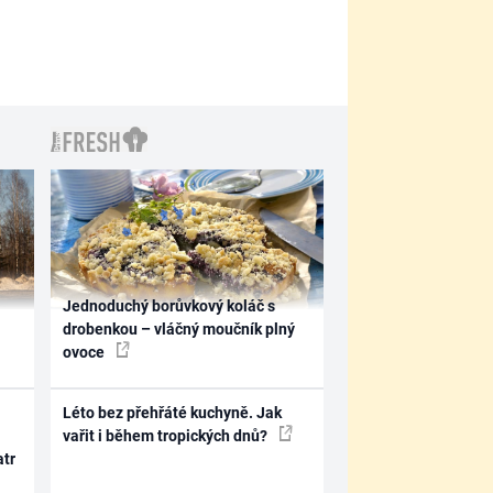
Jednoduchý borůvkový koláč s
drobenkou – vláčný moučník plný
ovoce
Léto bez přehřáté kuchyně. Jak
vařit i během tropických dnů?
atr