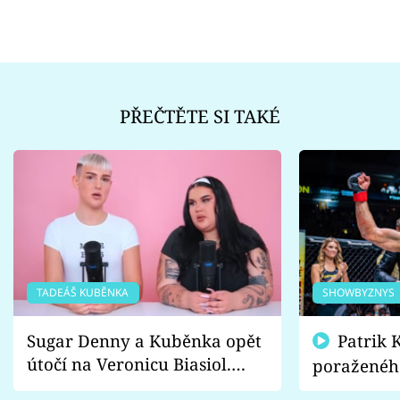
PŘEČTĚTE SI TAKÉ
TADEÁŠ KUBĚNKA
SHOWBYZNYS
Sugar Denny a Kuběnka opět
Patrik Kincl se zastal
útočí na Veronicu Biasiol.
poraženéh
Proč je podle nich falešná a
fanoušci n