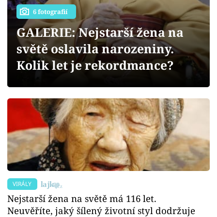
Sex a vztahy
6 fotografií
Videa
GALERIE: Nejstarší žena na
světě oslavila narozeniny.
Sledujte prima+
Kolik let je rekordmance?
Přihlášení
Sledujte nás
VIRÁLY
Nejstarší žena na světě má 116 let.
Neuvěříte, jaký šílený životní styl dodržuje