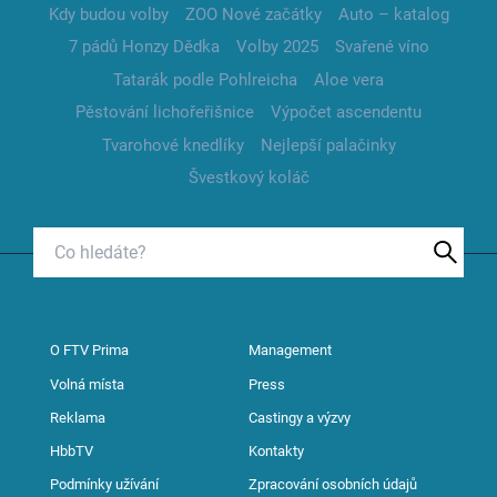
Kdy budou volby
ZOO Nové začátky
Auto – katalog
7 pádů Honzy Dědka
Volby 2025
Svařené víno
Tatarák podle Pohlreicha
Aloe vera
Pěstování lichořeřišnice
Výpočet ascendentu
Tvarohové knedlíky
Nejlepší palačinky
Švestkový koláč
O FTV Prima
Management
Volná místa
Press
Reklama
Castingy a výzvy
HbbTV
Kontakty
Podmínky užívání
Zpracování osobních údajů