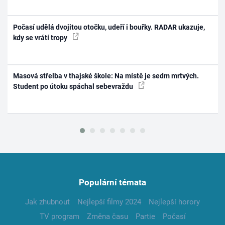
Počasí udělá dvojitou otočku, udeří i bouřky. RADAR ukazuje,
kdy se vrátí tropy
Masová střelba v thajské škole: Na místě je sedm mrtvých.
Student po útoku spáchal sebevraždu
Populární témata
Jak zhubnout
Nejlepší filmy 2024
Nejlepší horory
TV program
Změna času
Partie
Počasí