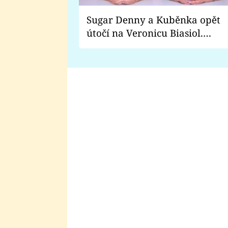
Sugar Denny a Kuběnka opět
útočí na Veronicu Biasiol.
Proč je podle nich falešná a
lže o své nevěře?