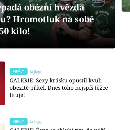
ypadá obézní hvězda
mu? Hromotluk na sobě
50 kilo!
VIRÁLY
GALERIE: Sexy krásku opustil kvůli
obezitě přítel. Dnes toho nejspíš těžce
lituje!
VIRÁLY