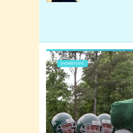
se v Plzni stalo
SHOWBYZNYS