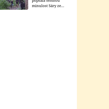
popsala temnou
minulost Sáry ze
seriálu Zákony vlka