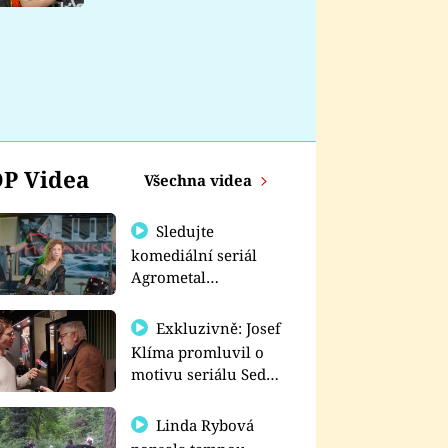
nemá
P Videa
Všechna videa
Sledujte
komediální seriál
Agrometal
exkluzivně na
prima+
Exkluzivně: Josef
Klíma promluvil o
motivu seriálu Sedm
schodů k moci
Linda Rybová