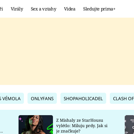
ři
Virály
Sex a vztahy
Videa
Sledujte prima+
Showbyznys
Extrém
VIRÁLY
KURIOZITY
VIDEA
KVÍZY
S VÉMOLA
ONLYFANS
SHOPAHOLICADEL
CLASH OF
Z Mishaly ze StarHousu
vylétlo: Miluju prdy. Jak si
co
je značkuje?