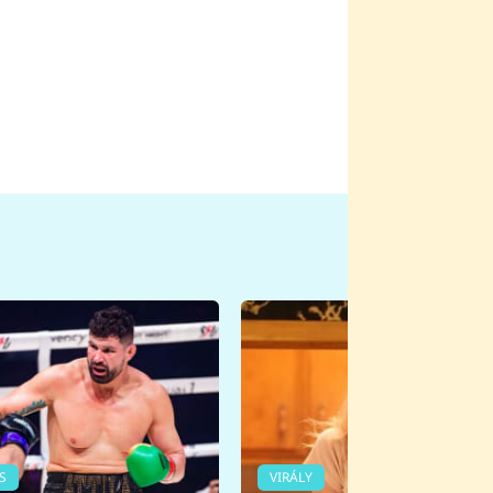
S
VIRÁLY