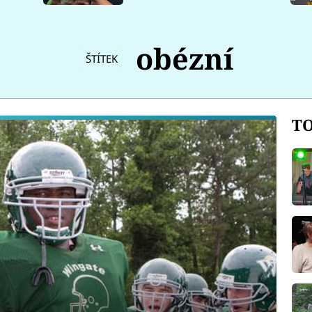
obézní
ŠTÍTEK
TO