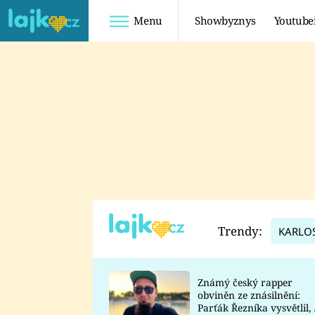
Menu
Showbyznys
Youtube
Youtuberky
Youtubeři
SHOPAHOLICADEL
FATTYPILLOW
ANNA ŠULC
FREESCOOT
SUGAR DENNY
ADAM KAJUMI
LADUŠKA
TADEÁŠ KUBĚNKA
DOMINIKA
DATEL
Trendy:
KARLO
MYSLIVCOVÁ
Známý český rapper
obviněn ze znásilnění:
Parťák Řezníka vysvětlil, 