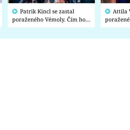
Patrik Kincl se zastal
Attila Végh podpořil
poraženého Vémoly. Čím ho
poražené
fanoušci naštvali?
chce radě
s vítězem