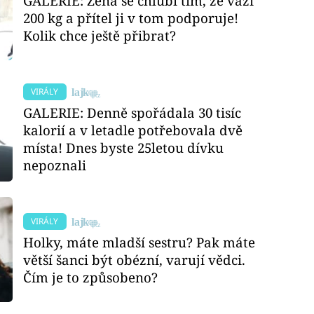
GALERIE: Žena se chlubí tím, že váží
200 kg a přítel ji v tom podporuje!
Kolik chce ještě přibrat?
VIRÁLY
GALERIE: Denně spořádala 30 tisíc
kalorií a v letadle potřebovala dvě
místa! Dnes byste 25letou dívku
nepoznali
VIRÁLY
Holky, máte mladší sestru? Pak máte
větší šanci být obézní, varují vědci.
Čím je to způsobeno?