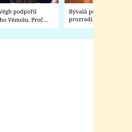
Bývalá pornoherečka
prozradila, co ji šokova
ho Vémolu. Proč
natáčení Euforie. Vážně
ji zápasit s ním než
bylo drsnější než hanba
 Kinclem?
filmy?