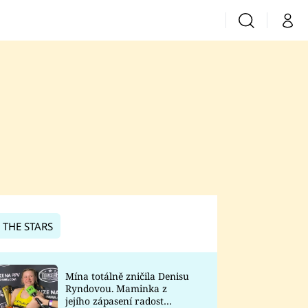
Vyhledávání
Můj 
Prima+
CNN Prima News
Prima Fresh
Prima Living
Prima Zoom
 THE STARS
Prima Lajk
Mína totálně zničila Denisu
Ryndovou. Maminka z
Sledujte nás
jejího zápasení radost