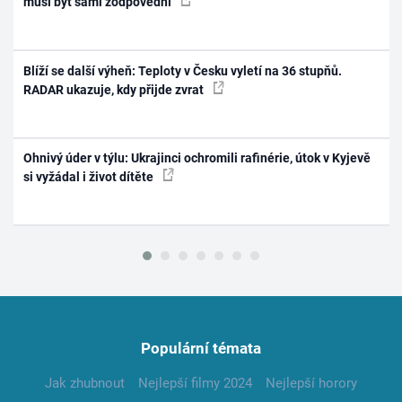
musí být sami zodpovědní
Blíží se další výheň: Teploty v Česku vyletí na 36 stupňů.
RADAR ukazuje, kdy přijde zvrat
Ohnivý úder v týlu: Ukrajinci ochromili rafinérie, útok v Kyjevě
si vyžádal i život dítěte
Populární témata
Jak zhubnout
Nejlepší filmy 2024
Nejlepší horory