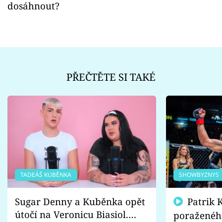
dosáhnout?
PŘEČTĚTE SI TAKÉ
TADEÁŠ KUBĚNKA
SHOWBYZNYS
Sugar Denny a Kuběnka opět
Patrik Kincl se zastal
útočí na Veronicu Biasiol.
poraženéh