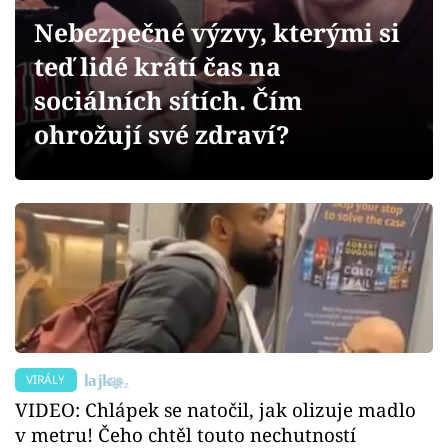
Sex a vztahy
Nebezpečné výzvy, kterými si
Videa
teď lidé krátí čas na
sociálních sítích. Čím
Sledujte prima+
ohrožují své zdraví?
Přihlášení
Sledujte nás
VIRÁLY
VIDEO: Chlápek se natočil, jak olizuje madlo
v metru! Čeho chtěl touto nechutností