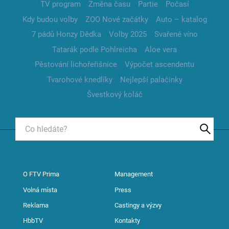
TV program
Změna času
Partie
Počasí
Kdy budou volby
ZOO Nové začátky
Auto – katalog
7 pádů Honzy Dědka
Volby 2025
Svařené víno
Tatarák podle Pohlreicha
Aloe vera
Pěstování lichořeřišnice
Výpočet ascendentu
Tvarohové knedlíky
Nejlepší palačinky
Švestkový koláč
O FTV Prima
Management
Volná místa
Press
Reklama
Castingy a výzvy
HbbTV
Kontakty