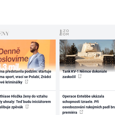
ma představila podzim: startuje
Tank KV-1 Němce dokonale
ma sport, vrací se Polabí, Zrádci
zaskočil
ové kriminálky
thiase Hložka ženy do vztahu
Operace Entebbe ukázala
dy uhnaly: Teď budu iniciátorem
schopnosti Izraele. Při
 slibuje zpěvák
osvobozování rukojmích padl br
premiéra