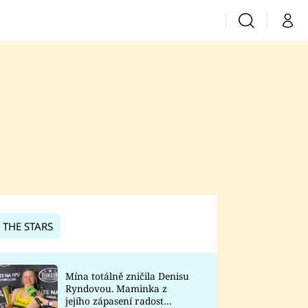
Vyhledávání
Můj 
Prima+
CNN Prima News
Prima Fresh
Prima Living
Prima Zoom
 THE STARS
Prima Lajk
Mína totálně zničila Denisu
Ryndovou. Maminka z
Sledujte nás
jejího zápasení radost