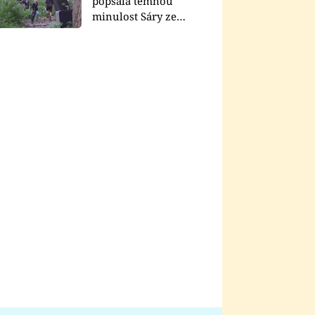
popsala temnou
minulost Sáry ze
seriálu Zákony vlka