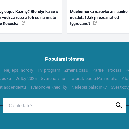
vý objev Kazmy? Blondýnka se s
Muchomůrku růžovku ani sucho
 vodí za ruce a fotí se na místě
nezdolá! Jak ji rozeznat od
ko Rosecká
tygrované?
Populární témata
Nejlepší horory
TV program
Změna času
Partie
Počasí
K
Dědka
Volby 2025
Svařené víno
Tatarák podle Pohlreicha
Alo
t ascendentu
Tvarohové knedlíky
Nejlepší palačinky
Švestkov