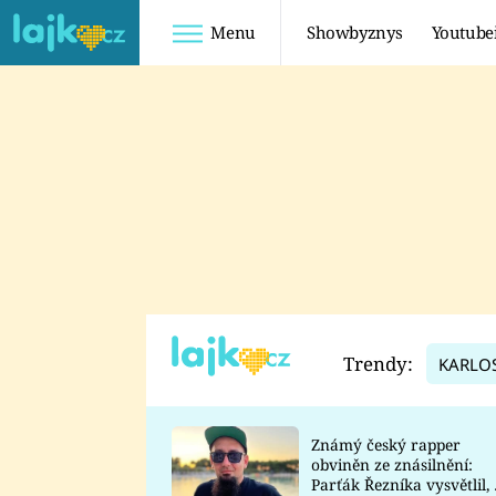
Menu
Showbyznys
Youtube
Youtuberky
Youtubeři
SHOPAHOLICADEL
FATTYPILLOW
ANNA ŠULC
FREESCOOT
SUGAR DENNY
ADAM KAJUMI
LADUŠKA
TADEÁŠ KUBĚNKA
DOMINIKA
DATEL
Trendy:
KARLO
MYSLIVCOVÁ
Známý český rapper
obviněn ze znásilnění:
Parťák Řezníka vysvětlil, 