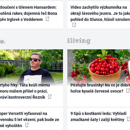
zloučení s Glenem Hansardem:
Video zachytilo výzkumníka na
outěná rakev, dojemná řeč Bona
okraji lávového jezera. Je to jak
zpěv Irglové s Vedderem
pohled do Slunce, hlásil vzruše
rtyho frky: Táta kvůli mému
Pěstujte brusinky! Na co je dobr
oru málem přišel o práci,
hořce kyselé červené ovoce?
práví kontroverzní Řezník
per Vercetti vyfasoval na
9 tipů s kostkami ledu: Vyhladí
vensku 5 let vězení, pak bude ze
zmačkané šaty i zalijí květiny
mě vyhoštěn