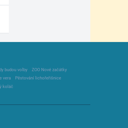
dy budou volby
ZOO Nové začátky
e vera
Pěstování lichořeřišnice
ý koláč