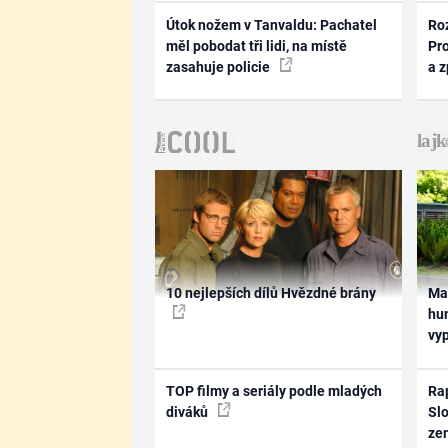
Útok nožem v Tanvaldu: Pachatel
Ro
měl pobodat tři lidi, na místě
Pr
zasahuje policie
a 
10 nejlepších dílů Hvězdné brány
Ma
hum
vy
TOP filmy a seriály podle mladých
Rap
diváků
Slo
ze