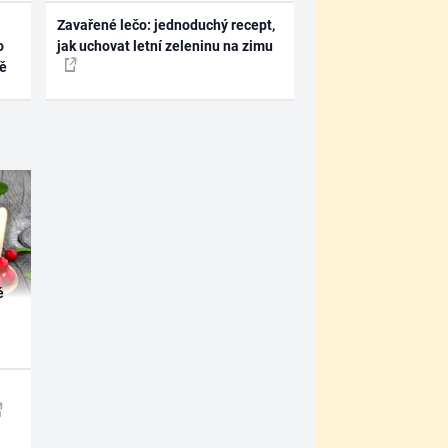
Zavařené lečo: jednoduchý recept,
o
jak uchovat letní zeleninu na zimu
ně
é