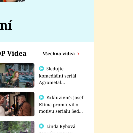
nemá
ní
P Videa
Všechna videa
Sledujte
komediální seriál
Agrometal
exkluzivně na
prima+
Exkluzivně: Josef
Klíma promluvil o
motivu seriálu Sedm
schodů k moci
Linda Rybová