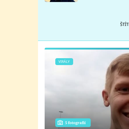
se v Plzni stalo
ŠTÍT
VIRÁLY
5 fotografií