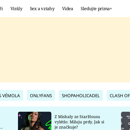
ři
Virály
Sex a vztahy
Videa
Sledujte prima+
Showbyznys
Extrém
VIRÁLY
KURIOZITY
VIDEA
KVÍZY
S VÉMOLA
ONLYFANS
SHOPAHOLICADEL
CLASH OF
Z Mishaly ze StarHousu
vylétlo: Miluju prdy. Jak si
co
je značkuje?