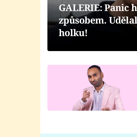
GALERIE: Panic h
způsobem. Udělal 
holku!