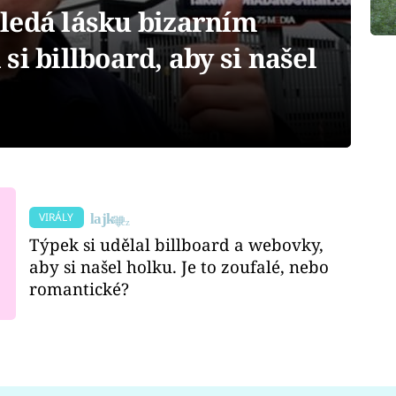
ledá lásku bizarním
si billboard, aby si našel
VIRÁLY
Týpek si udělal billboard a webovky,
aby si našel holku. Je to zoufalé, nebo
romantické?