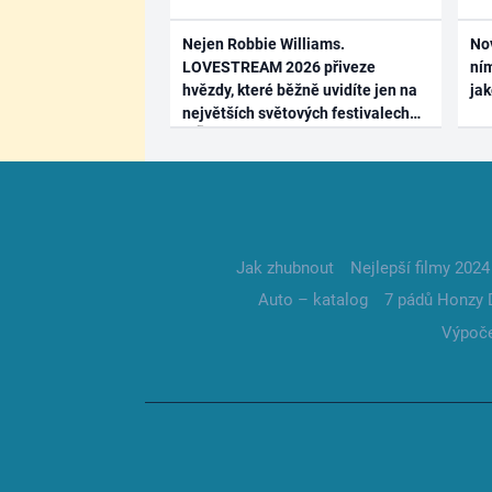
Nejen Robbie Williams.
No
LOVESTREAM 2026 přiveze
ním
hvězdy, které běžně uvidíte jen na
ja
největších světových festivalech
Jak zhubnout
Nejlepší filmy 2024
Auto – katalog
7 pádů Honzy 
Výpoče