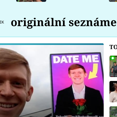
originální seznáme
EK
TO