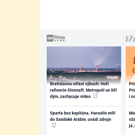
Bratislavou otřásl výbuch: Hoří
Pri
rafinerie Slovnaft. Metropolí se šíří
Pri
dým, zachycuje video
i n
Sparta bez kapitána. Haraslín míří
Ma
do Saúdské Arábie, uvádí zdroje
vž
já,