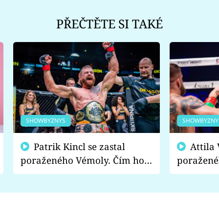
PŘEČTĚTE SI TAKÉ
SHOWBYZNYS
SHOWBYZNY
Patrik Kincl se zastal
Attila Végh podpořil
poraženého Vémoly. Čím ho
poražené
fanoušci naštvali?
chce radě
s vítězem