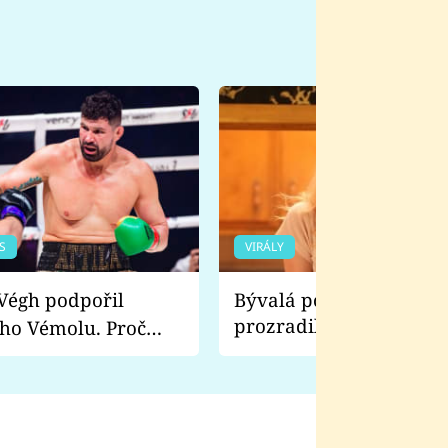
S
VIRÁLY
Bývalá pornoherečka
prozradila, co ji šokova
ho Vémolu. Proč
natáčení Euforie. Vážně
ji zápasit s ním než
bylo drsnější než hanba
 Kinclem?
filmy?