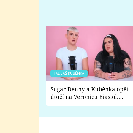
TADEÁŠ KUBĚNKA
Sugar Denny a Kuběnka opět
útočí na Veronicu Biasiol.
Proč je podle nich falešná a
lže o své nevěře?