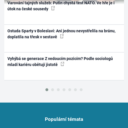
Varování tajných služeb: Putin chystá test NATO. Ve hře je i
útok na české sousedy
Ostuda Sparty v Boleslavi: Ani jednou nevystřelila na bránu,
doplatila na třesk v sestavě
Vyhýbá se generace Z vedoucím pozicím? Podle sociologů
mladí kariéru obětují jistotě
Populární témata