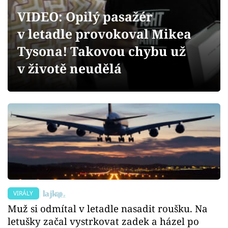
Sex a vztahy
VIDEO: Opilý pasažér
Videa
v letadle provokoval Mikea
Tysona! Takovou chybu už
Sledujte prima+
v životě neudělá
Přihlášení
Sledujte nás
VIRÁLY
Muž si odmítal v letadle nasadit roušku. Na
letušky začal vystrkovat zadek a házel po