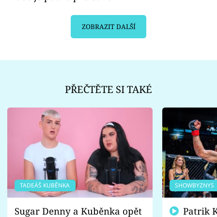
ZOBRAZIT DALŠÍ
PŘEČTĚTE SI TAKÉ
TADEÁŠ KUBĚNKA
SHOWBYZNYS
Sugar Denny a Kuběnka opět
Patrik Kincl se zastal