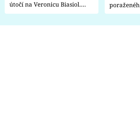
útočí na Veronicu Biasiol.
poraženéh
Proč je podle nich falešná a
fanoušci n
lže o své nevěře?