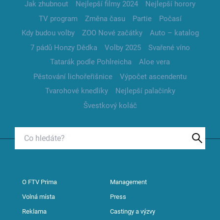
Jak zhubnout
Nejlepší filmy 2024
Nejlepší horory
TV program
Změna času
Partie
Počasí
Kdy budou volby
ZOO Nové začátky
Auto – katalog
7 pádů Honzy Dědka
Volby 2025
Svařené víno
Tatarák podle Pohlreicha
Aloe vera
Pěstování lichořeřišnice
Výpočet ascendentu
Tvarohové knedlíky
Nejlepší palačinky
Švestkový koláč
O FTV Prima
Management
Volná místa
Press
Reklama
Castingy a výzvy