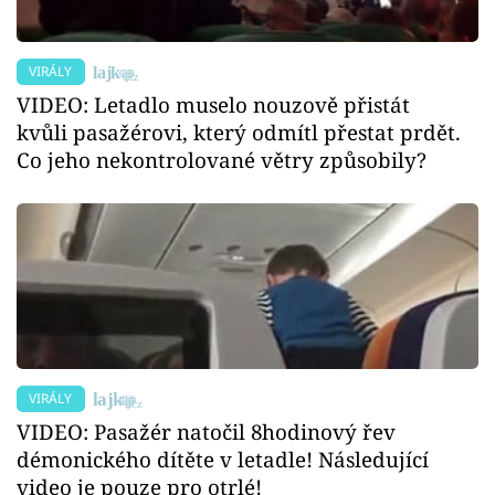
VIRÁLY
VIDEO: Letadlo muselo nouzově přistát
kvůli pasažérovi, který odmítl přestat prdět.
Co jeho nekontrolované větry způsobily?
VIRÁLY
VIDEO: Pasažér natočil 8hodinový řev
démonického dítěte v letadle! Následující
video je pouze pro otrlé!