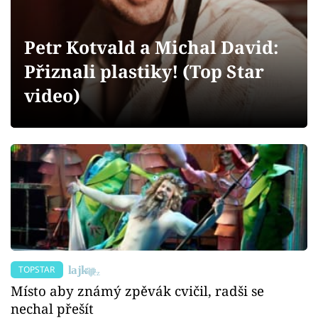
Sex a vztahy
Videa
Petr Kotvald a Michal David:
Přiznali plastiky! (Top Star
Sledujte prima+
video)
Přihlášení
Sledujte nás
TOPSTAR
Místo aby známý zpěvák cvičil, radši se
nechal přešít