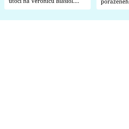
útočí na Veronicu Biasiol.
poraženéh
Proč je podle nich falešná a
fanoušci n
lže o své nevěře?