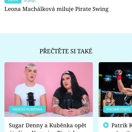
Leona Machálková miluje Pirate Swing
PŘEČTĚTE SI TAKÉ
TADEÁŠ KUBĚNKA
SHOWBYZNYS
Sugar Denny a Kuběnka opět
Patrik Kincl se zastal