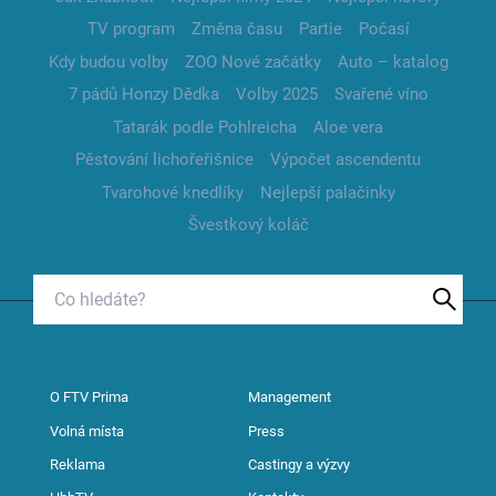
TV program
Změna času
Partie
Počasí
Kdy budou volby
ZOO Nové začátky
Auto – katalog
7 pádů Honzy Dědka
Volby 2025
Svařené víno
Tatarák podle Pohlreicha
Aloe vera
Pěstování lichořeřišnice
Výpočet ascendentu
Tvarohové knedlíky
Nejlepší palačinky
Švestkový koláč
O FTV Prima
Management
Volná místa
Press
Reklama
Castingy a výzvy