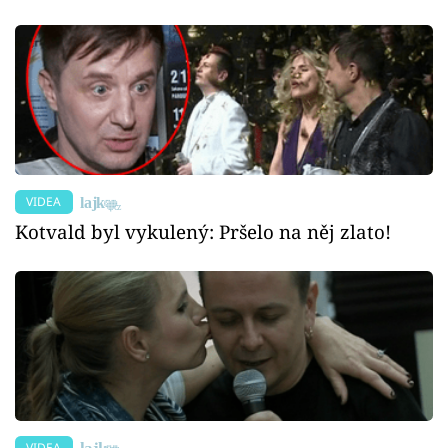
VIDEA
Kotvald byl vykulený: Pršelo na něj zlato!
VIDEA