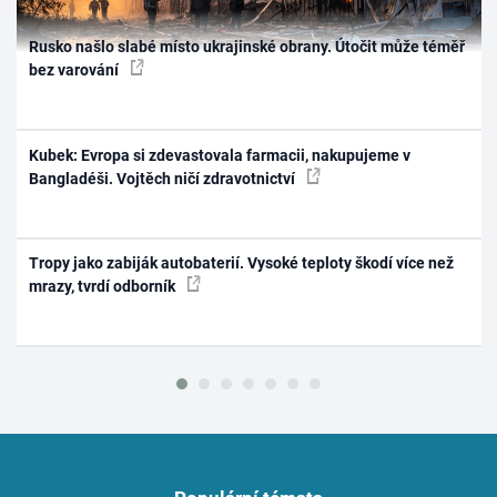
Rusko našlo slabé místo ukrajinské obrany. Útočit může téměř
bez varování
Kubek: Evropa si zdevastovala farmacii, nakupujeme v
Bangladéši. Vojtěch ničí zdravotnictví
Tropy jako zabiják autobaterií. Vysoké teploty škodí více než
mrazy, tvrdí odborník