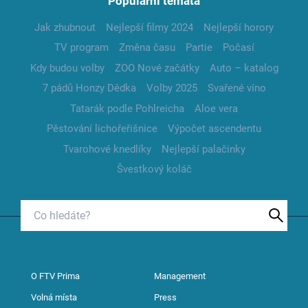
Populární témata
Jak zhubnout
Nejlepší filmy 2024
Nejlepší horory
TV program
Změna času
Partie
Počasí
Kdy budou volby
ZOO Nové začátky
Auto – katalog
7 pádů Honzy Dědka
Volby 2025
Svařené víno
Tatarák podle Pohlreicha
Aloe vera
Pěstování lichořeřišnice
Výpočet ascendentu
Tvarohové knedlíky
Nejlepší palačinky
Švestkový koláč
O FTV Prima
Management
Volná místa
Press