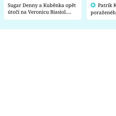
Sugar Denny a Kuběnka opět
Patrik Kincl se zastal
útočí na Veronicu Biasiol.
poraženéh
Proč je podle nich falešná a
fanoušci n
lže o své nevěře?