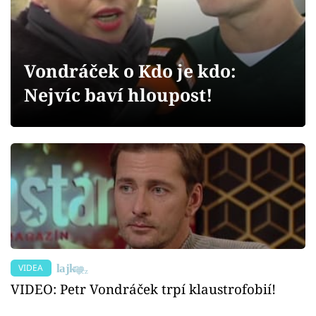
Sex a vztahy
Videa
Vondráček o Kdo je kdo:
Sledujte prima+
Nejvíc baví hloupost!
Přihlášení
Sledujte nás
VIDEA
VIDEO: Petr Vondráček trpí klaustrofobií!