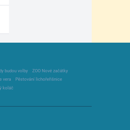
dy budou volby
ZOO Nové začátky
e vera
Pěstování lichořeřišnice
ý koláč