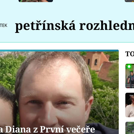
petřínská rozhled
ÍTEK
TO
 Diana z První večeře