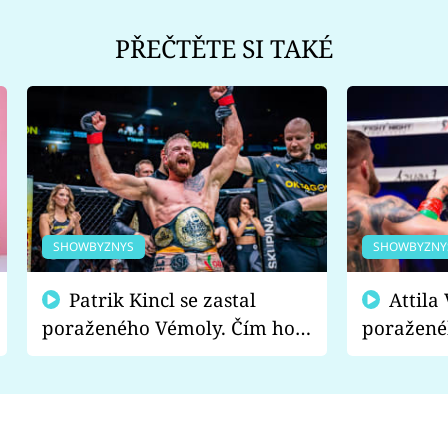
PŘEČTĚTE SI TAKÉ
SHOWBYZNYS
SHOWBYZNY
Patrik Kincl se zastal
Attila Végh podpořil
poraženého Vémoly. Čím ho
poražené
fanoušci naštvali?
chce radě
s vítězem