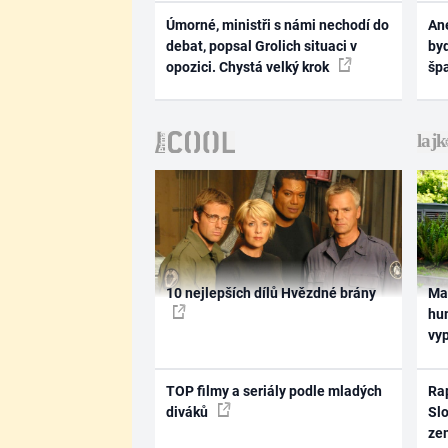
Úmorné, ministři s námi nechodí do
Ane
debat, popsal Grolich situaci v
byd
opozici. Chystá velký krok
šp
10 nejlepších dílů Hvězdné brány
Ma
hum
vy
TOP filmy a seriály podle mladých
Rap
diváků
Slo
ze