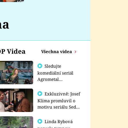
nemá
na
P Videa
Všechna videa
Sledujte
komediální seriál
Agrometal
exkluzivně na
prima+
Exkluzivně: Josef
Klíma promluvil o
motivu seriálu Sedm
schodů k moci
Linda Rybová