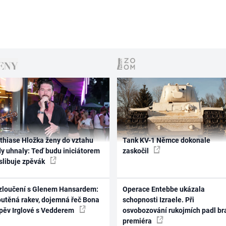
thiase Hložka ženy do vztahu
Tank KV-1 Němce dokonale
dy uhnaly: Teď budu iniciátorem
zaskočil
 slibuje zpěvák
zloučení s Glenem Hansardem:
Operace Entebbe ukázala
outěná rakev, dojemná řeč Bona
schopnosti Izraele. Při
zpěv Irglové s Vedderem
osvobozování rukojmích padl br
premiéra