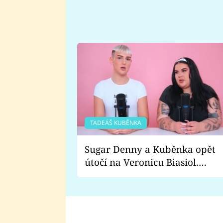
TADEÁŠ KUBĚNKA
Sugar Denny a Kuběnka opět
útočí na Veronicu Biasiol.
Proč je podle nich falešná a
lže o své nevěře?