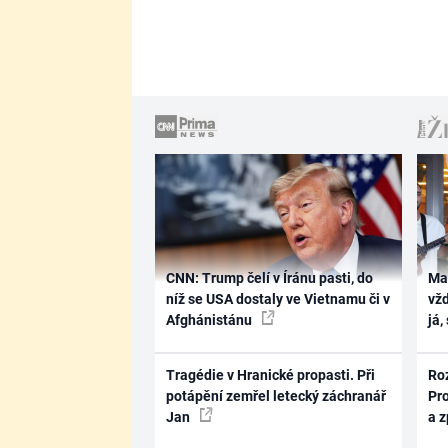
CNN: Trump čelí v Íránu pasti, do
Ma
níž se USA dostaly ve Vietnamu či v
vž
Afghánistánu
já,
Tragédie v Hranické propasti. Při
Ro
potápění zemřel letecký záchranář
Pr
Jan
a 