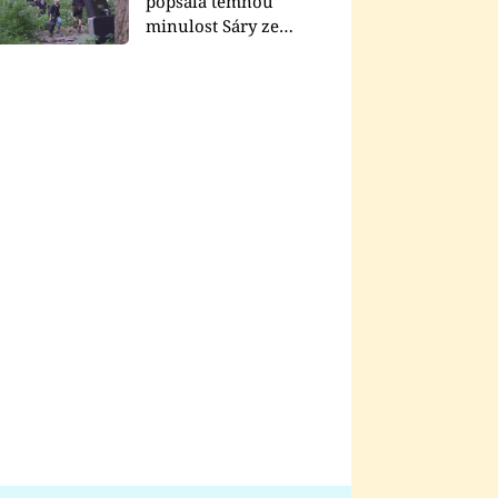
popsala temnou
minulost Sáry ze
seriálu Zákony vlka