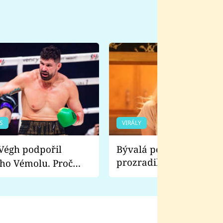
S
VIRÁLY
Bývalá pornoherečka
prozradila, co ji šokova
ho Vémolu. Proč
natáčení Euforie. Vážně
ji zápasit s ním než
bylo drsnější než hanba
 Kinclem?
filmy?