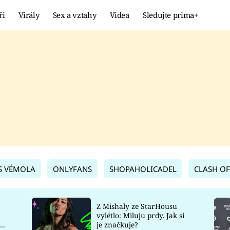
ři
Virály
Sex a vztahy
Videa
Sledujte prima+
Showbyznys
Extrém
VIRÁLY
KURIOZITY
VIDEA
KVÍZY
S VÉMOLA
ONLYFANS
SHOPAHOLICADEL
CLASH OF
Z Mishaly ze StarHousu
vylétlo: Miluju prdy. Jak si
co
je značkuje?