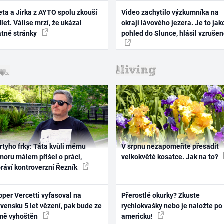
ta a Jirka z AYTO spolu zkouší
Video zachytilo výzkumníka na
let. Válise mrzí, že ukázal
okraji lávového jezera. Je to jak
atné stránky
pohled do Slunce, hlásil vzruše
rtyho frky: Táta kvůli mému
V srpnu nezapomeňte přesadit
oru málem přišel o práci,
velkokvěté kosatce. Jak na to?
práví kontroverzní Řezník
per Vercetti vyfasoval na
Přerostlé okurky? Zkuste
vensku 5 let vězení, pak bude ze
rychlokvašky nebo je naložte po
mě vyhoštěn
americku!