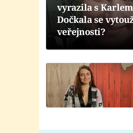
vyrazila s Karlem
Dočkala se vytou
veřejnosti?