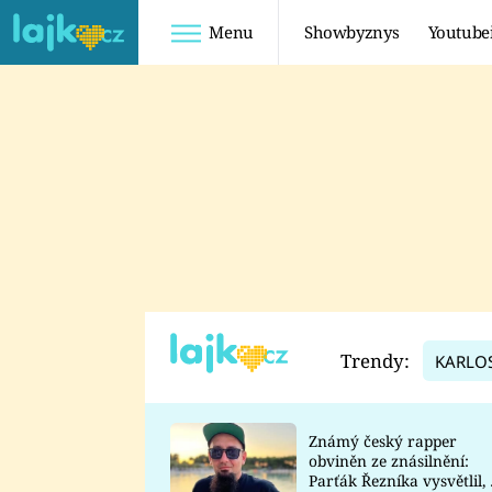
Menu
Showbyznys
Youtube
Youtuberky
Youtubeři
SHOPAHOLICADEL
FATTYPILLOW
ANNA ŠULC
FREESCOOT
SUGAR DENNY
ADAM KAJUMI
LADUŠKA
TADEÁŠ KUBĚNKA
DOMINIKA
DATEL
Trendy:
KARLO
MYSLIVCOVÁ
Známý český rapper
obviněn ze znásilnění:
Parťák Řezníka vysvětlil, 