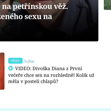
 na petřínskou věž.
ženého sexu na
VIDEA
VIDEO: Divoška Diana z První
večeře chce sex na rozhledně! Kolik už
měla v posteli chlapů?