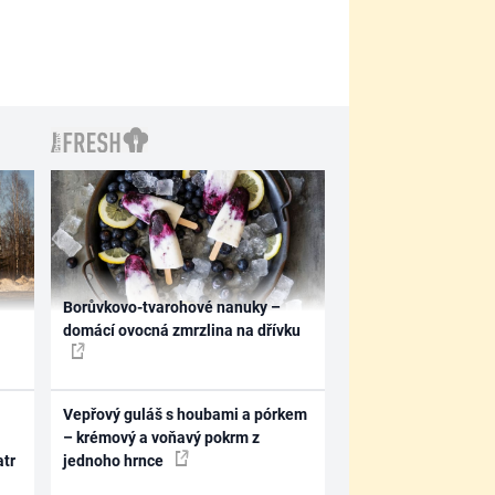
Borůvkovo-tvarohové nanuky –
domácí ovocná zmrzlina na dřívku
Vepřový guláš s houbami a pórkem
– krémový a voňavý pokrm z
atr
jednoho hrnce