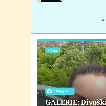
se v Plzni stalo
ŠT
VIRÁLY
9 fotografií
GALERIE: Divoška