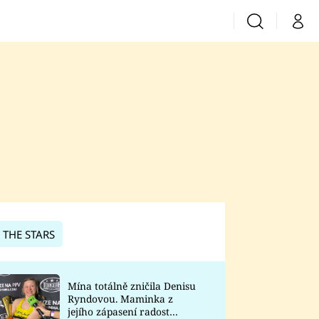
Vyhledávání
Můj 
Prima+
CNN Prima News
Prima Fresh
Prima Living
Prima Zoom
 THE STARS
Prima Lajk
Mína totálně zničila Denisu
Ryndovou. Maminka z
Sledujte nás
jejího zápasení radost