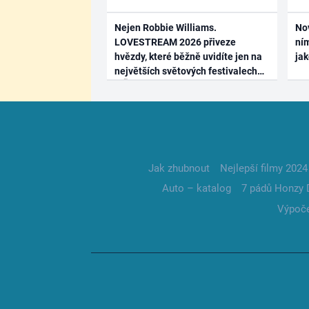
Nejen Robbie Williams.
No
LOVESTREAM 2026 přiveze
ním
hvězdy, které běžně uvidíte jen na
ja
největších světových festivalech
Jak zhubnout
Nejlepší filmy 2024
Auto – katalog
7 pádů Honzy 
Výpoče