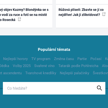
vý objev Kazmy? Blondýnka se s
Růžová plíseň: Zbavte se jí co
 vodí za ruce a fotí se na místě
nejdříve! Jak ji zlikvidovat?
ko Rosecká
Populární témata
Nejlepší horory
TV program
Změna času
Partie
Počasí
K
Dědka
Volby 2025
Svařené víno
Tatarák podle Pohlreicha
Alo
t ascendentu
Tvarohové knedlíky
Nejlepší palačinky
Švestkov