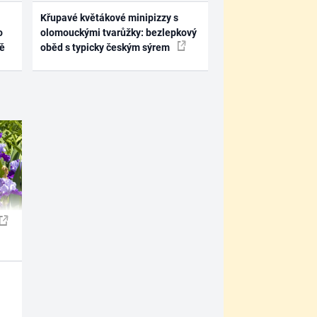
Křupavé květákové minipizzy s
o
olomouckými tvarůžky: bezlepkový
ně
oběd s typicky českým sýrem