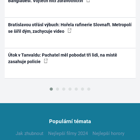
Bangladéši. Vojtěch ničí zdravotnictví
Bratislavou otřásl výbuch: Hořela rafinerie Slovnaft. Metropolí
se šířil dým, zachycuje video
Útok v Tanvaldu: Pachatel měl pobodat tři lidi, na místě
zasahuje policie
Populární témata
Jak zhubnout
Nejlepší filmy 2024
Nejlepší horory