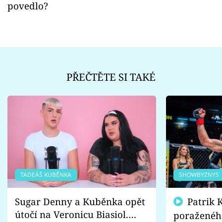
povedlo?
PŘEČTĚTE SI TAKÉ
TADEÁŠ KUBĚNKA
SHOWBYZNYS
Sugar Denny a Kuběnka opět
Patrik Kincl se zastal
útočí na Veronicu Biasiol.
poraženéh