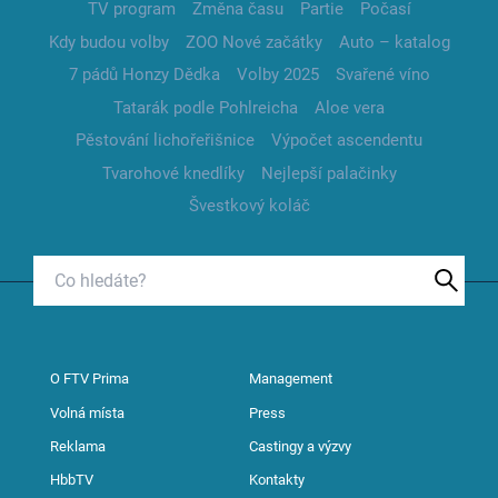
TV program
Změna času
Partie
Počasí
Kdy budou volby
ZOO Nové začátky
Auto – katalog
7 pádů Honzy Dědka
Volby 2025
Svařené víno
Tatarák podle Pohlreicha
Aloe vera
Pěstování lichořeřišnice
Výpočet ascendentu
Tvarohové knedlíky
Nejlepší palačinky
Švestkový koláč
O FTV Prima
Management
Volná místa
Press
Reklama
Castingy a výzvy
HbbTV
Kontakty