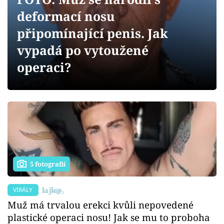
Sex a vztahy
deformací nosu
Videa
připomínající penis. Jak
vypadá po vytoužené
Sledujte prima+
operaci?
Přihlášení
Sledujte nás
5 fotografií
VIRÁLY
Muž má trvalou erekci kvůli nepovedené
plastické operaci nosu! Jak se mu to proboha