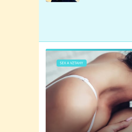
se v Plzni stalo
SEX A VZTAHY