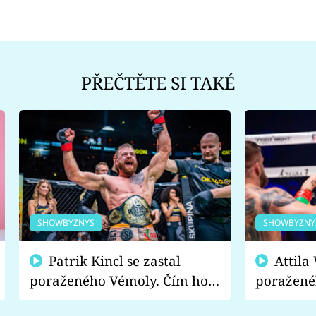
PŘEČTĚTE SI TAKÉ
SHOWBYZNYS
SHOWBYZNY
Patrik Kincl se zastal
Attila Végh podpořil
poraženého Vémoly. Čím ho
poražené
fanoušci naštvali?
chce radě