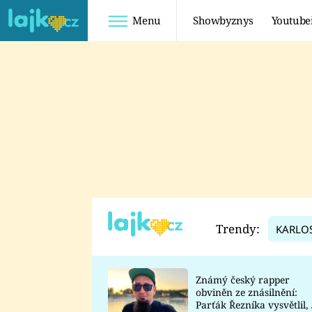
Menu
Showbyznys
Youtube
Youtuberky
Youtubeři
SHOPAHOLICADEL
FATTYPILLOW
ANNA ŠULC
FREESCOOT
SUGAR DENNY
ADAM KAJUMI
LADUŠKA
TADEÁŠ KUBĚNKA
DOMINIKA
DATEL
Trendy:
KARLO
MYSLIVCOVÁ
Známý český rapper
obviněn ze znásilnění:
Parťák Řezníka vysvětlil, 