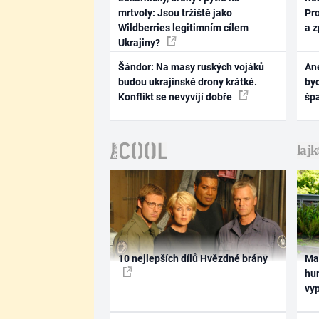
mrtvoly: Jsou tržiště jako
Pr
Wildberries legitimním cílem
a 
Ukrajiny?
Šándor: Na masy ruských vojáků
Ane
budou ukrajinské drony krátké.
byd
Konflikt se nevyvíjí dobře
šp
10 nejlepších dílů Hvězdné brány
Ma
hum
vy