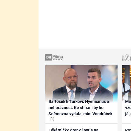
Bartošek k Turkovi: Hyenismus a
Ma
nehoráznost. Ke stíhání by ho
vž
Sněmovna vydala, míní Vondráček
já,
Lékárničky, drony i pytle na
Ro