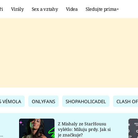
ři
Virály
Sex a vztahy
Videa
Sledujte prima+
Showbyznys
Extrém
VIRÁLY
KURIOZITY
VIDEA
KVÍZY
S VÉMOLA
ONLYFANS
SHOPAHOLICADEL
CLASH OF
Z Mishaly ze StarHousu
vylétlo: Miluju prdy. Jak si
co
je značkuje?