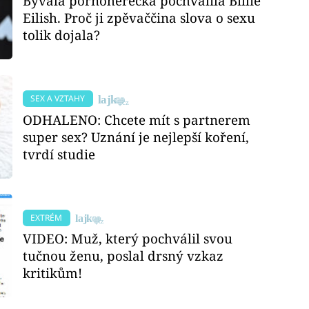
Bývalá pornoherečka pochválila Billie
Eilish. Proč ji zpěvaččina slova o sexu
tolik dojala?
SEX A VZTAHY
ODHALENO: Chcete mít s partnerem
super sex? Uznání je nejlepší koření,
tvrdí studie
EXTRÉM
VIDEO: Muž, který pochválil svou
tučnou ženu, poslal drsný vzkaz
kritikům!