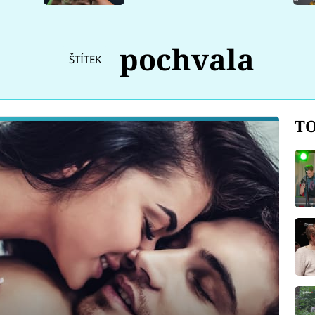
pochvala
ŠTÍTEK
TO