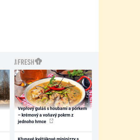
Vepřový guláš s houbami a pórkem
– krémový a voňavý pokrm z
jednoho hrnce
Křupavé květákové minipizzy s