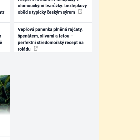
olomouckými tvarůžky: bezlepkový
atr
oběd s typicky českým sýrem
Vepřová panenka plněná rajčaty,
o
špenátem, olivami a fetou –
ně
perfektní středomořský recept na
roládu