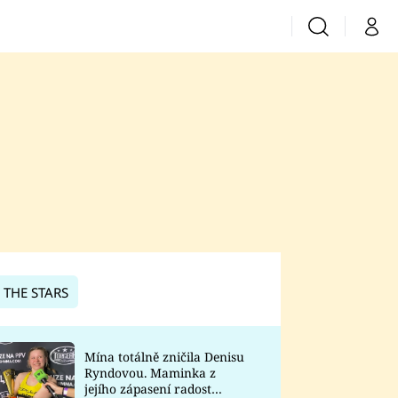
Vyhledávání
Můj 
Prima+
CNN Prima News
Prima Fresh
Prima Living
Prima Zoom
 THE STARS
Prima Lajk
Mína totálně zničila Denisu
Ryndovou. Maminka z
Sledujte nás
jejího zápasení radost