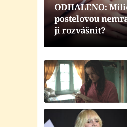
ODHALENO: Milion
postelovou nemra
ji rozvášnit?