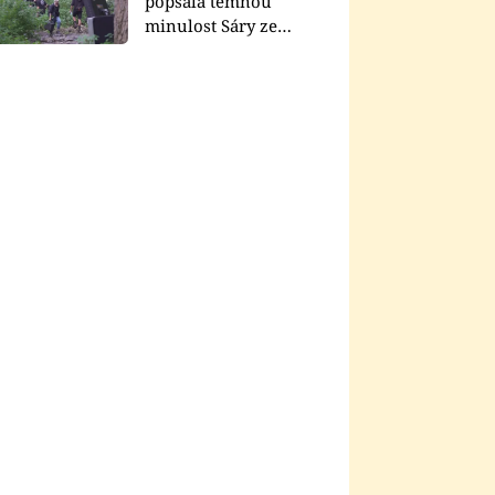
popsala temnou
minulost Sáry ze
seriálu Zákony vlka