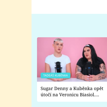
TADEÁŠ KUBĚNKA
Sugar Denny a Kuběnka opět
útočí na Veronicu Biasiol.
Proč je podle nich falešná a
lže o své nevěře?