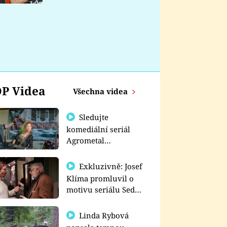
nemá
P Videa
Všechna videa
Sledujte
komediální seriál
Agrometal
exkluzivně na
prima+
Exkluzivně: Josef
Klíma promluvil o
motivu seriálu Sedm
schodů k moci
Linda Rybová