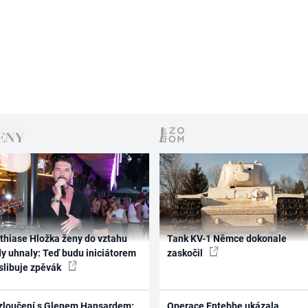
thiase Hložka ženy do vztahu
Tank KV-1 Němce dokonale
dy uhnaly: Teď budu iniciátorem
zaskočil
 slibuje zpěvák
zloučení s Glenem Hansardem:
Operace Entebbe ukázala