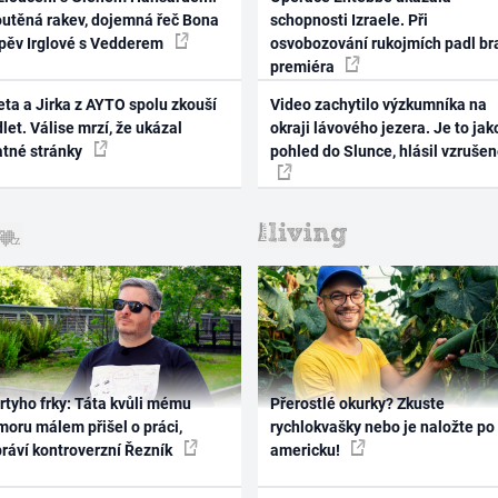
outěná rakev, dojemná řeč Bona
schopnosti Izraele. Při
zpěv Irglové s Vedderem
osvobozování rukojmích padl br
premiéra
ta a Jirka z AYTO spolu zkouší
Video zachytilo výzkumníka na
let. Válise mrzí, že ukázal
okraji lávového jezera. Je to jak
atné stránky
pohled do Slunce, hlásil vzruše
rtyho frky: Táta kvůli mému
Přerostlé okurky? Zkuste
oru málem přišel o práci,
rychlokvašky nebo je naložte po
práví kontroverzní Řezník
americku!