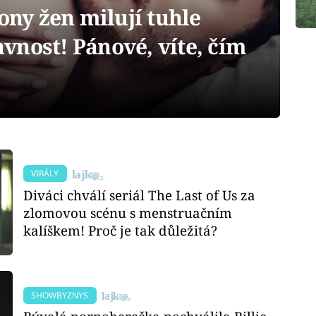
y žen milují tuhle
vnost! Pánové, víte, čím
VIRÁLY
Diváci chválí seriál The Last of Us za
zlomovou scénu s menstruačním
kalíškem! Proč je tak důležitá?
SHOWBYZNYS