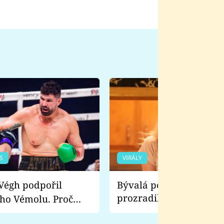
S
VIRÁLY
Bývalá pornoherečka
prozradila, co ji šokova
ho Vémolu. Proč
natáčení Euforie. Vážně
ji zápasit s ním než
bylo drsnější než hanba