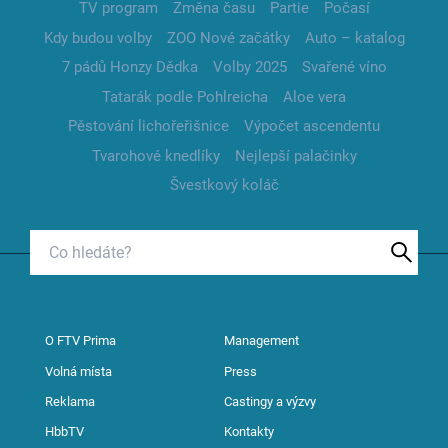
TV program
Změna času
Partie
Počasí
Kdy budou volby
ZOO Nové začátky
Auto – katalog
7 pádů Honzy Dědka
Volby 2025
Svařené víno
Tatarák podle Pohlreicha
Aloe vera
Pěstování lichořeřišnice
Výpočet ascendentu
Tvarohové knedlíky
Nejlepší palačinky
Švestkový koláč
O FTV Prima
Management
Volná místa
Press
Reklama
Castingy a výzvy
HbbTV
Kontakty