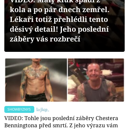
Sex a vztahy
kola a po pár dnech zemřel.
Videa
Lékaři totiž přehlédli tento
děsivý detail! Jeho poslední
Sledujte prima+
záběry vás rozbrečí
Přihlášení
Sledujte nás
SHOWBYZNYS
VIDEO: Tohle jsou poslední záběry Chestera
Benningtona před smrtí. Z jeho výrazu vám