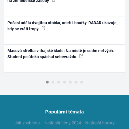
na zemědělské zásoby
Počasí udělá dvojitou otočku, udeří i bouřky. RADAR ukazuje,
kdy se vrátí tropy
Masová střelba v thajské škole: Na místě je sedm mrtvých.
Student po útoku spáchal sebevraždu
Populární témata
Jak zhubnout
Nejlepší filmy 2024
Nejlepší horory