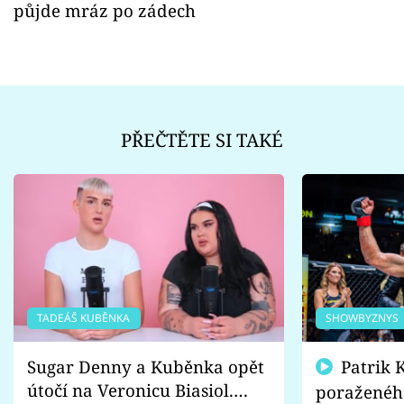
půjde mráz po zádech
PŘEČTĚTE SI TAKÉ
TADEÁŠ KUBĚNKA
SHOWBYZNYS
Sugar Denny a Kuběnka opět
Patrik Kincl se zastal
útočí na Veronicu Biasiol.
poraženéh