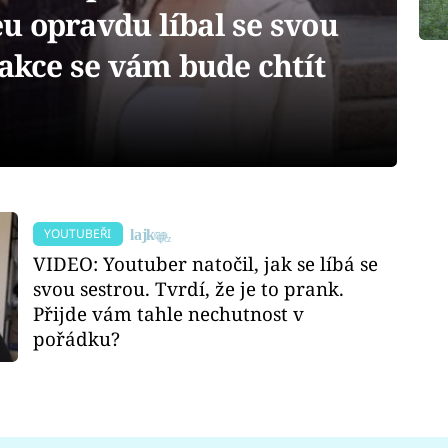
u opravdu líbal se svou
eakce se vám bude chtít
YOUTUBEŘI
VIDEO: Youtuber natočil, jak se líbá se
svou sestrou. Tvrdí, že je to prank.
Přijde vám tahle nechutnost v
pořádku?