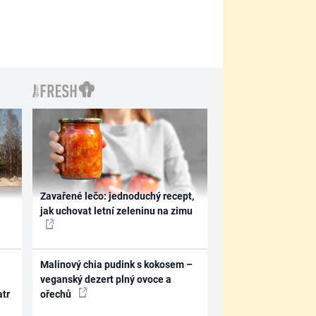
Zavařené lečo: jednoduchý recept,
jak uchovat letní zeleninu na zimu
Malinový chia pudink s kokosem –
veganský dezert plný ovoce a
atr
ořechů