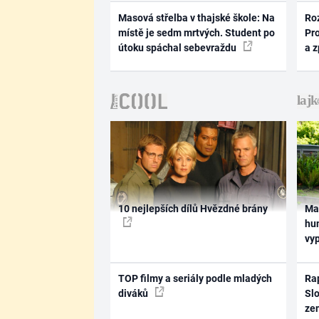
Masová střelba v thajské škole: Na
Ro
místě je sedm mrtvých. Student po
Pr
útoku spáchal sebevraždu
a 
10 nejlepších dílů Hvězdné brány
Ma
hum
vy
TOP filmy a seriály podle mladých
Rap
diváků
Slo
ze