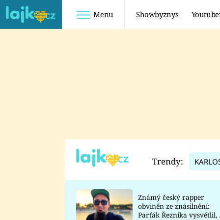
Menu
Showbyznys
Youtube
Youtuberky
Youtubeři
SHOPAHOLICADEL
FATTYPILLOW
ANNA ŠULC
FREESCOOT
SUGAR DENNY
ADAM KAJUMI
LADUŠKA
TADEÁŠ KUBĚNKA
DOMINIKA
DATEL
Trendy:
KARLO
MYSLIVCOVÁ
Známý český rapper
obviněn ze znásilnění:
Parťák Řezníka vysvětlil, 