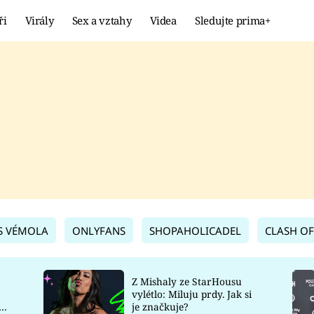
ři
Virály
Sex a vztahy
Videa
Sledujte prima+
Showbyznys
Extrém
VIRÁLY
KURIOZITY
VIDEA
KVÍZY
S VÉMOLA
ONLYFANS
SHOPAHOLICADEL
CLASH OF
Z Mishaly ze StarHousu
vylétlo: Miluju prdy. Jak si
co
je značkuje?