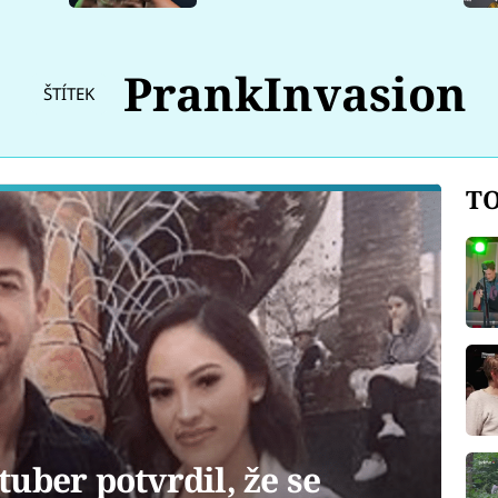
PrankInvasion
ŠTÍTEK
TO
uber potvrdil, že se