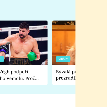
S
VIRÁLY
Bývalá pornoherečka
prozradila, co ji šokova
ho Vémolu. Proč
natáčení Euforie. Vážně
ji zápasit s ním než
bylo drsnější než hanba
 Kinclem?
filmy?