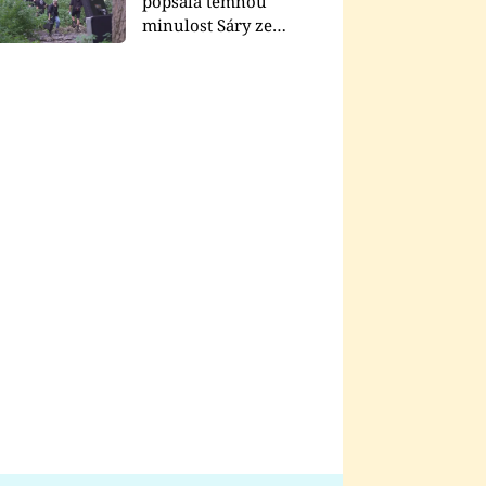
popsala temnou
minulost Sáry ze
seriálu Zákony vlka