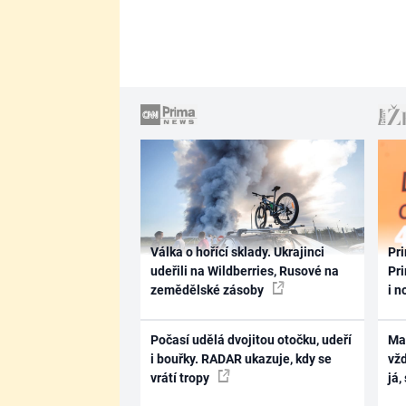
Válka o hořící sklady. Ukrajinci
Pri
udeřili na Wildberries, Rusové na
Pri
zemědělské zásoby
i n
Počasí udělá dvojitou otočku, udeří
Ma
i bouřky. RADAR ukazuje, kdy se
vž
vrátí tropy
já,