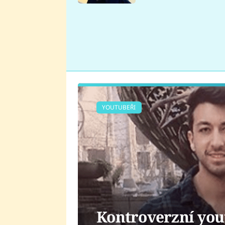
se v Plzni stalo
YOUTUBEŘI
Kontroverzní yout