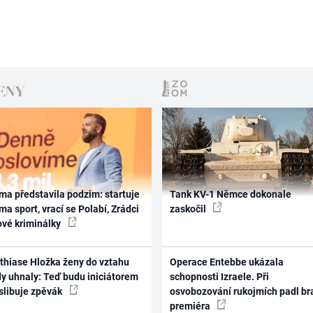
ma představila podzim: startuje
Tank KV-1 Němce dokonale
ma sport, vrací se Polabí, Zrádci
zaskočil
ové kriminálky
thiase Hložka ženy do vztahu
Operace Entebbe ukázala
dy uhnaly: Teď budu iniciátorem
schopnosti Izraele. Při
 slibuje zpěvák
osvobozování rukojmích padl br
premiéra