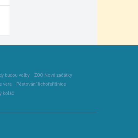
dy budou volby
ZOO Nové začátky
e vera
Pěstování lichořeřišnice
ý koláč