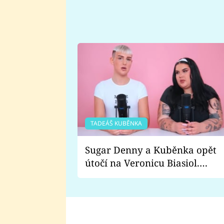
TADEÁŠ KUBĚNKA
Sugar Denny a Kuběnka opět
útočí na Veronicu Biasiol.
Proč je podle nich falešná a
lže o své nevěře?