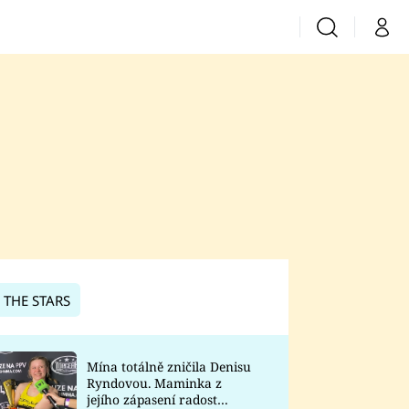
Vyhledávání
Můj 
Prima+
CNN Prima News
Prima Fresh
Prima Living
Prima Zoom
 THE STARS
Prima Lajk
Mína totálně zničila Denisu
Ryndovou. Maminka z
Sledujte nás
jejího zápasení radost