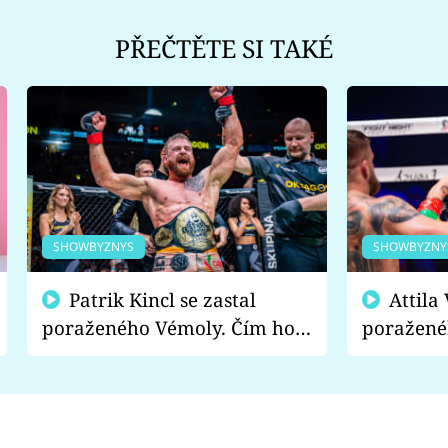
PŘEČTĚTE SI TAKÉ
SHOWBYZNYS
SHOWBYZNY
Patrik Kincl se zastal
Attila Végh podpořil
poraženého Vémoly. Čím ho
poražené
fanoušci naštvali?
chce radě
s vítězem