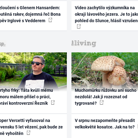
zloučení s Glenem Hansardem:
Video zachytilo výzkumníka na
outěná rakev, dojemná řeč Bona
okraji lávového jezera. Je to jak
zpěv Irglové s Vedderem
pohled do Slunce, hlásil vzruše
rtyho frky: Táta kvůli mému
Muchomůrku růžovku ani sucho
oru málem přišel o práci,
nezdolá! Jak ji rozeznat od
práví kontroverzní Řezník
tygrované?
per Vercetti vyfasoval na
V srpnu nezapomeňte přesadit
vensku 5 let vězení, pak bude ze
velkokvěté kosatce. Jak na to?
mě vyhoštěn