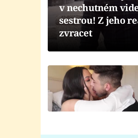
v nechutném vide
sestrou! Z jeho r
zvracet