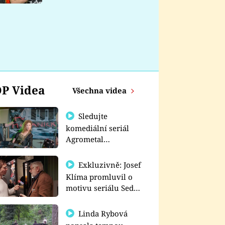
nemá
P Videa
Všechna videa
Sledujte
komediální seriál
Agrometal
exkluzivně na
prima+
Exkluzivně: Josef
Klíma promluvil o
motivu seriálu Sedm
schodů k moci
Linda Rybová