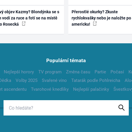
vý objev Kazmy? Blondýnka se s
Přerostlé okurky? Zkuste
 vodí za ruce a fotí se na místě
rychlokvašky nebo je naložte po
ko Rosecká
americku!
Populární témata
Nejlepší horory
TV program
Změna času
Partie
Počasí
K
Dědka
Volby 2025
Svařené víno
Tatarák podle Pohlreicha
Alo
t ascendentu
Tvarohové knedlíky
Nejlepší palačinky
Švestkov