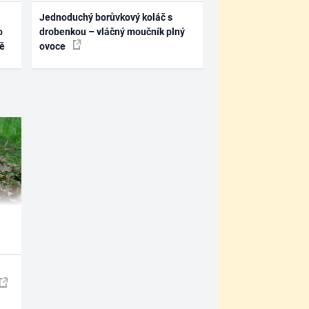
Jednoduchý borůvkový koláč s
o
drobenkou – vláčný moučník plný
ně
ovoce