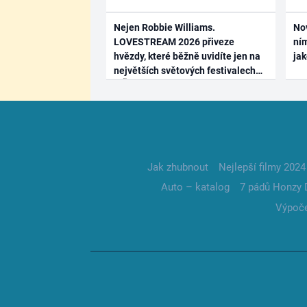
Nejen Robbie Williams.
No
LOVESTREAM 2026 přiveze
ním
hvězdy, které běžně uvidíte jen na
ja
největších světových festivalech
Jak zhubnout
Nejlepší filmy 2024
Auto – katalog
7 pádů Honzy 
Výpoče