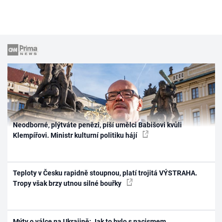
Neodborné, plýtváte penězi, píší umělci Babišovi kvůli
Klempířovi. Ministr kulturní politiku hájí
Teploty v Česku rapidně stoupnou, platí trojitá VÝSTRAHA.
Tropy však brzy utnou silné bouřky
Mýty o válce na Ukrajině: Jak to bylo s nacismem,