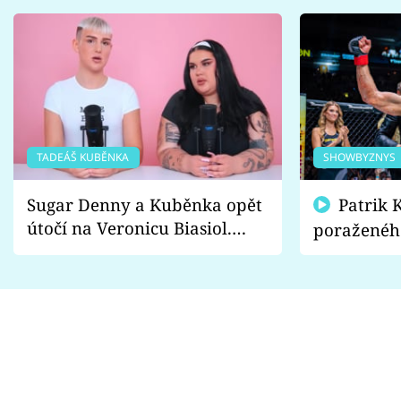
TADEÁŠ KUBĚNKA
SHOWBYZNYS
Sugar Denny a Kuběnka opět
Patrik Kincl se zastal
útočí na Veronicu Biasiol.
poraženéh
Proč je podle nich falešná a
fanoušci n
lže o své nevěře?