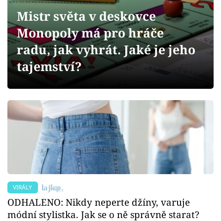
Sex a vztahy
Mistr světa v deskovce
Videa
Monopoly má pro hráče
radu, jak vyhrát. Jaké je jeho
Sledujte prima+
tajemství?
Přihlášení
Sledujte nás
VIRÁLY
ODHALENO: Nikdy neperte džíny, varuje
módní stylistka. Jak se o ně správně starat?