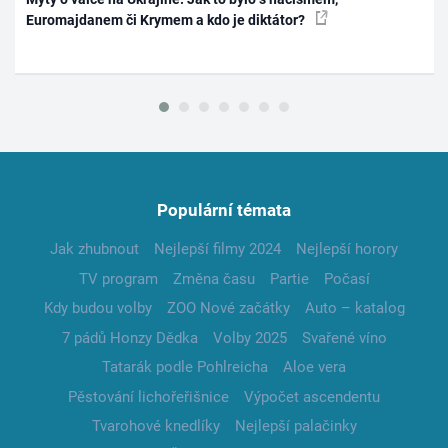
Euromajdanem či Krymem a kdo je diktátor?
Populární témata
Jak zhubnout
Nejlepší filmy 2024
Nejlepší horory
TV program
Změna času
Partie
Počasí
Kdy budou volby
ZOO Nové začátky
Auto – katalog
7 pádů Honzy Dědka
Volby 2025
Svařené víno
Tatarák podle Pohlreicha
Aloe vera
Pěstování lichořeřišnice
Výpočet ascendentu
Tvarohové knedlíky
Nejlepší palačinky